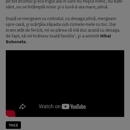
pe tot drumul şi era frigul ăla în care nu mişcă nimic, nu bate
vânt, nu se întâmplă nimic şi o lună d-aia mare, plină.
După ce mergeam cu colindul, cu desaga plină, mergeam
spre casă, şi scârţâia zăpada sub cizmele mele cu toc. Dar
eram atât de fericit, mi se părea că mă duc acasă cu desaga,
de fapt, să-mi hrănesc toată familia”, şi-a amintit
Mihai
Bobonete.
TAGS