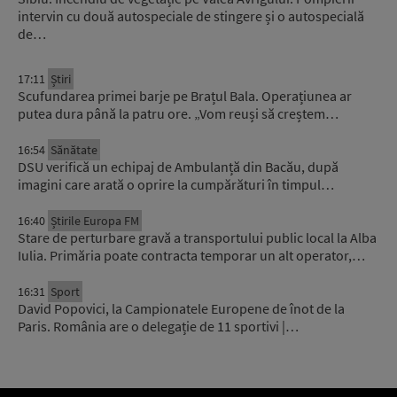
intervin cu două autospeciale de stingere și o autospecială
de…
17:11
Știri
Scufundarea primei barje pe Brațul Bala. Operațiunea ar
putea dura până la patru ore. „Vom reuși să creștem…
16:54
Sănătate
DSU verifică un echipaj de Ambulanță din Bacău, după
imagini care arată o oprire la cumpărături în timpul…
16:40
Știrile Europa FM
Stare de perturbare gravă a transportului public local la Alba
Iulia. Primăria poate contracta temporar un alt operator,…
16:31
Sport
David Popovici, la Campionatele Europene de înot de la
Paris. România are o delegație de 11 sportivi |…