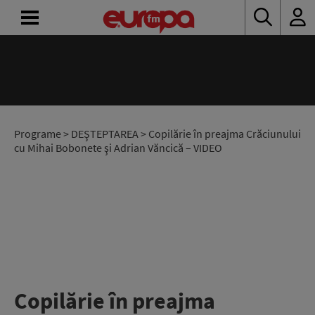
ACASĂ
ȘTIRI
RADIO
Programe
>
DEŞTEPTAREA
> Copilărie în preajma Crăciunului
cu Mihai Bobonete şi Adrian Văncică – VIDEO
CONCURSURI
PODCAST
ASCULTĂ
LIVE
Copilărie în preajma