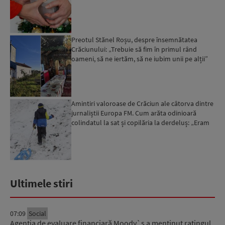
simplitate ...
Preotul Stănel Roșu, despre însemnătatea
Crăciunului: „Trebuie să fim în primul rând
oameni, să ne iertăm, să ne iubim unii pe alții”
Amintiri valoroase de Crăciun ale câtorva dintre
jurnaliștii Europa FM. Cum arăta odinioară
colindatul la sat și copilăria la derdeluș: „Eram
atât de ...
Ultimele stiri
07:09
Social
Agenția de evaluare financiară Moody`s a menținut ratingul