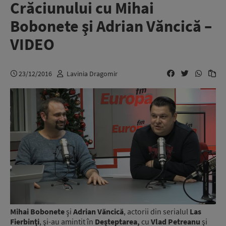
Crăciunului cu Mihai
Bobonete şi Adrian Văncică –
VIDEO
23/12/2016
Lavinia Dragomir
Mihai Bobonete
şi
Adrian Văncică
, actorii din serialul
Las
Fierbinţi
, şi-au amintit în
Deşteptarea,
cu
Vlad Petreanu
şi