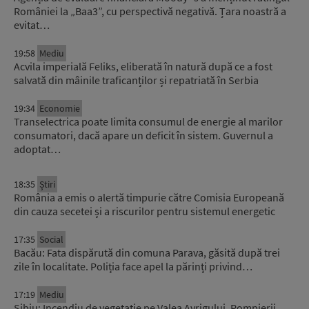
României la „Baa3”, cu perspectivă negativă. Țara noastră a
evitat…
19:58
Mediu
Acvila imperială Feliks, eliberată în natură după ce a fost
salvată din mâinile traficanților și repatriată în Serbia
19:34
Economie
Transelectrica poate limita consumul de energie al marilor
consumatori, dacă apare un deficit în sistem. Guvernul a
adoptat…
18:35
Știri
România a emis o alertă timpurie către Comisia Europeană
din cauza secetei și a riscurilor pentru sistemul energetic
17:35
Social
Bacău: Fata dispărută din comuna Parava, găsită după trei
zile în localitate. Poliția face apel la părinți privind…
17:19
Mediu
Sibiu: Incendiu de vegetație pe Valea Avrigului. Pompierii