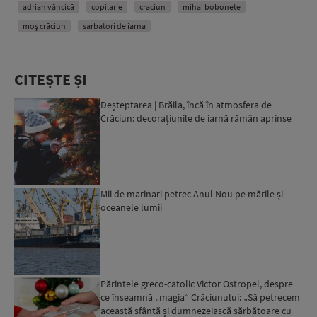
adrian văncică
copilarie
craciun
mihai bobonete
moş crăciun
sarbatori de iarna
CITEȘTE ȘI
Deșteptarea | Brăila, încă în atmosfera de
Crăciun: decorațiunile de iarnă rămân aprinse
Mii de marinari petrec Anul Nou pe mările și
oceanele lumii
Părintele greco-catolic Victor Ostropel, despre
ce înseamnă „magia” Crăciunului: „Să petrecem
această sfântă și dumnezeiască sărbătoare cu