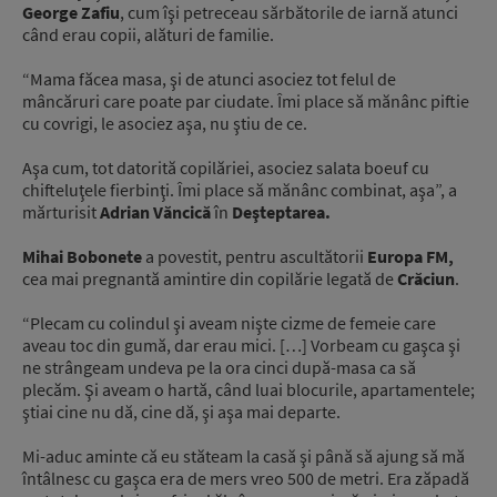
George Zafiu
, cum îşi petreceau sărbătorile de iarnă atunci
când erau copii, alături de familie.
“Mama făcea masa, şi de atunci asociez tot felul de
mâncăruri care poate par ciudate. Îmi place să mănânc piftie
cu covrigi, le asociez aşa, nu ştiu de ce.
Aşa cum, tot datorită copilăriei, asociez salata boeuf cu
chifteluţele fierbinţi. Îmi place să mănânc combinat, aşa”, a
mărturisit
Adrian Văncică
în
Deşteptarea.
Mihai Bobonete
a povestit, pentru ascultătorii
Europa FM,
cea mai pregnantă amintire din copilărie legată de
Crăciun
.
“Plecam cu colindul şi aveam nişte cizme de femeie care
aveau toc din gumă, dar erau mici. […] Vorbeam cu gaşca şi
ne strângeam undeva pe la ora cinci după-masa ca să
plecăm. Şi aveam o hartă, când luai blocurile, apartamentele;
ştiai cine nu dă, cine dă, şi aşa mai departe.
Mi-aduc aminte că eu stăteam la casă şi până să ajung să mă
întâlnesc cu gaşca era de mers vreo 500 de metri. Era zăpadă