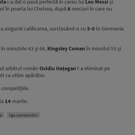
sta
i-a dat o pasă perfectă în careu lui
Leo Messi
și
gol în poarta lui Chelsea, după
8
meciuri în care nu
-a asigurat calificarea, surclasând-o cu
5-0
în Germania
în minutele 43 și 66,
Kingsley Coman
în minutul 53 și
ând arbitrul român
Ovidiu Hațegan
l-a eliminat pe
t ca ultim apărător.
e competițiile.
 la
14
martie.
a
liga campionilor