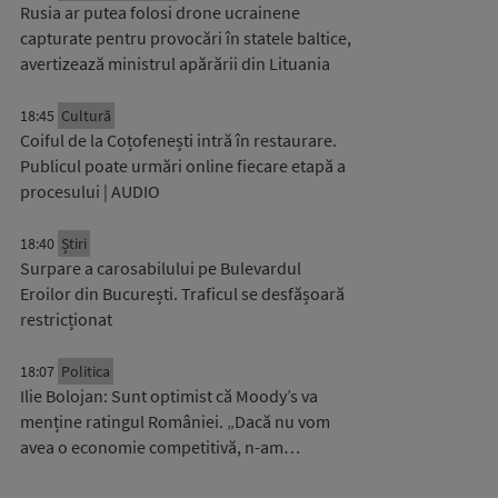
Rusia ar putea folosi drone ucrainene
capturate pentru provocări în statele baltice,
avertizează ministrul apărării din Lituania
18:45
Cultură
Coiful de la Coțofenești intră în restaurare.
Publicul poate urmări online fiecare etapă a
procesului | AUDIO
18:40
Știri
Surpare a carosabilului pe Bulevardul
Eroilor din București. Traficul se desfășoară
restricționat
18:07
Politica
Ilie Bolojan: Sunt optimist că Moody’s va
menține ratingul României. „Dacă nu vom
avea o economie competitivă, n-am…