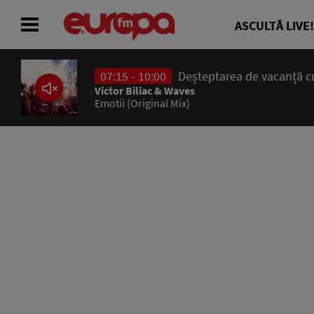
ASCULTĂ LIVE!
07:15 - 10:00
Deșteptarea de vacanță cu
ACASĂ
Victor Biliac & Waves
Emotii (Original Mix)
ȘTIRI
RADIO
CONCURSURI
PODCAST
ASCULTĂ LIVE