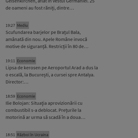
Gelsenkirchen, aflat în vestul Germaniei. 25
de oameni au fost răniți, dintre…
19:27
Mediu
Scufundarea barjelor pe Brațul Bala,
amânată din nou. Apele Române invocă
motive de siguranță. Restricții în 80 de…
19:11
Economie
Lipsa de kerosen pe Aeroportul Arad a dus la
o escală, la București, a cursei spre Antalya.
Director:…
18:59
Economie
Ilie Bolojan: Situaţia aprovizionării cu
combustibil s-a deblocat. Prețurile la
motorină ar urma să scadă în a doua…
18:51
Război în Ucraina