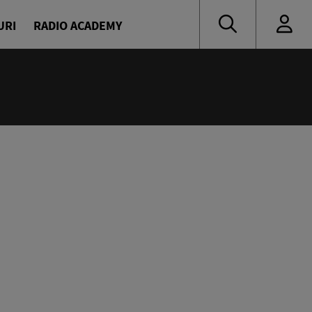
URI
RADIO ACADEMY
:00
 de vacanță cu Denis și Diana
naru și Diana Enache