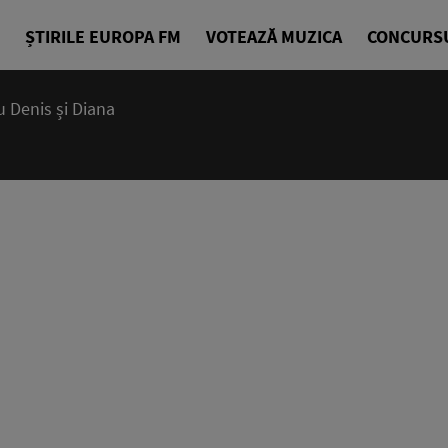
ȘTIRILE EUROPA FM
VOTEAZĂ MUZICA
CONCURS
 Denis și Diana
07:15 - 10
Deșteptarea
Denis Ciuli