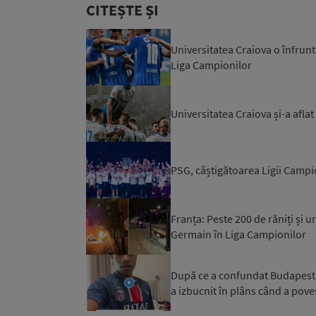
CITEȘTE ȘI
Universitatea Craiova o înfrunt
Liga Campionilor
Universitatea Craiova și-a aflat
PSG, câștigătoarea Ligii Campio
Franța: Peste 200 de răniți și u
Germain în Liga Campionilor
După ce a confundat Budapesta c
a izbucnit în plâns când a pove