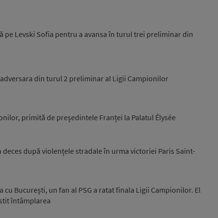
ă pe Levski Sofia pentru a avansa în turul trei preliminar din
 adversara din turul 2 preliminar al Ligii Campionilor
nilor, primită de președintele Franței la Palatul Élysée
n deces după violențele stradale în urma victoriei Paris Saint-
u București, un fan al PSG a ratat finala Ligii Campionilor. El
stit întâmplarea