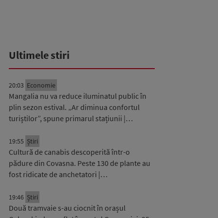
Ultimele stiri
20:03
Economie
Mangalia nu va reduce iluminatul public în
plin sezon estival. „Ar diminua confortul
turiștilor”, spune primarul stațiunii |…
19:55
Știri
Cultură de canabis descoperită într-o
pădure din Covasna. Peste 130 de plante au
fost ridicate de anchetatori |…
19:46
Știri
Două tramvaie s-au ciocnit în orașul