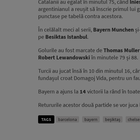
Catalanii au egalat în minutul 75, când
Inie
argentinianul a reușit să înscrie primul lui 
punctase pe tabelă contra acestora.
În celălalt meci al serii,
Bayern Munchen
și
pe
Besiktas Istanbul
.
Golurile au fost marcate de
Thomas Muller
Robert Lewandowski
în minutele 79 și 88.
Turcii au jucat însă în 10 din minutul 16, c
fundașul croat Domagoj Vida, pentru un faul
Bayern a ajuns la
14
victorii la rând în toat
Retururile acestor două partide se vor juca
TAGS
barcelona
bayern
beșiktaș
chelse