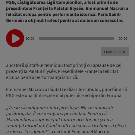
PSG, câștigătoarea Ligii Campionilor, a fost primită de
președintele Franței la Palatul Élysée. Emmanuel Macron a
felicitat echipa pentru performanța istorică. Paris Saint-
Germain a obținut trofeul pentru al doilea an consecutiv.
Audio
00:00
00:00
Player
EMBED CODE
Jucătorii și staff-ul tehnic au fost primiți cu aplauze de cei
prezenți la Palatul Élysée. Președintele Franței a felicitat
echipa pentru performanța istorică.
Emmanuel Macron a lăudat realizările clubului, punctând că
PSG este una dintre cele mai puternice echipe din Europa.
„Vreau să mulțumesc întregii echipe. Nu voi numi toți
jucătorii, dar îl voi menționa pe căpitan. Pentru că
Marquinhos a supraviețuit tuturor acestor ani și nu a
renunțat niciodată. Când mulți i-au spus că trebuie să plece,
a rămas. Ce căpitan!”
, a declarat Emmanuel Macron.