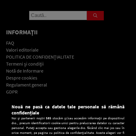
INFORMAŢII
FAQ
Valori editoriale
POLITICA DE CONFIDENŢIALITATE
Termeni şi condiţii
Notă de Informare
Despre cookies
Regulament general
GDPR
Contact
Nouă ne pasă ca datele tale personale să rămână
Descarcă gratuit aplicaţia Europa FM pentru smartphone:
confidențiale
Noi și partenerii noștri
585
stocăm și/sau accesăm informații pe dispozitivul
dvs., precum identificatorii cookie unici pentru prelucrarea datelor cu caracter
personal. Puteți accepta sau gestiona alegerile dvs. făcând clic mai jos sau în
orice moment, pe pagina cu politica de confidențialitate. Aceste alegeri vor fi