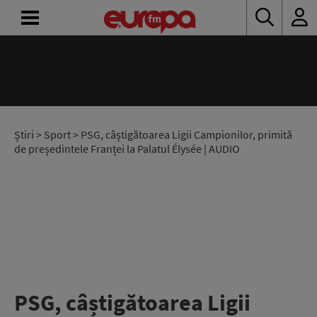
ACASĂ
ȘTIRI
RADIO
Știri
>
Sport
> PSG, câștigătoarea Ligii Campionilor, primită
de președintele Franței la Palatul Élysée | AUDIO
CONCURSURI
PODCAST
ASCULTĂ
LIVE
PSG, câștigătoarea Ligii