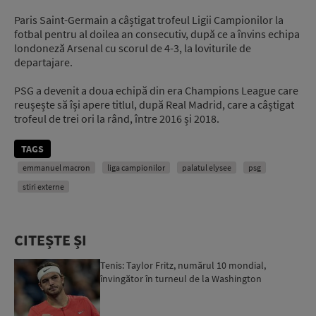
Paris Saint-Germain a câștigat trofeul Ligii Campionilor la
fotbal pentru al doilea an consecutiv, după ce a învins echipa
londoneză Arsenal cu scorul de 4-3, la loviturile de
departajare.
PSG a devenit a doua echipă din era Champions League care
reușește să își apere titlul, după Real Madrid, care a câștigat
trofeul de trei ori la rând, între 2016 și 2018.
TAGS
emmanuel macron
liga campionilor
palatul elysee
psg
stiri externe
CITEȘTE ȘI
Tenis: Taylor Fritz, numărul 10 mondial,
învingător în turneul de la Washington