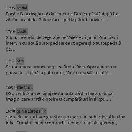
17:35
Social
Bacău: Fata dispărută din comuna Parava, găsită după trei
zile în localitate. Poliția face apel la părinți privind…
17:19
Mediu
Sibiu: Incendiu de vegetație pe Valea Avrigului. Pompierii
intervin cu două autospeciale de stingere și o autospecială
de…
17:11
Știri
Scufundarea primei barje pe Brațul Bala. Operațiunea ar
putea dura până la patru ore. „Vom reuși să creștem…
16:54
Sănătate
DSU verifică un echipaj de Ambulanță din Bacău, după
imagini care arată o oprire la cumpărături în timpul…
16:40
Știrile Europa FM
Stare de perturbare gravă a transportului public local la Alba
Iulia. Primăria poate contracta temporar un alt operator,…