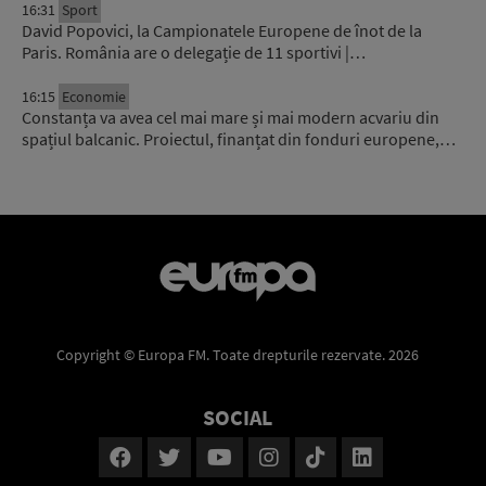
16:31
Sport
David Popovici, la Campionatele Europene de înot de la
Paris. România are o delegație de 11 sportivi |…
16:15
Economie
Constanța va avea cel mai mare și mai modern acvariu din
spațiul balcanic. Proiectul, finanțat din fonduri europene,…
Copyright © Europa FM. Toate drepturile rezervate. 2026
SOCIAL