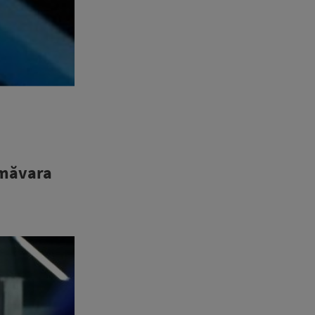
imăvara