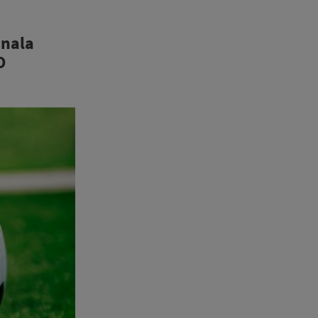
inala
O