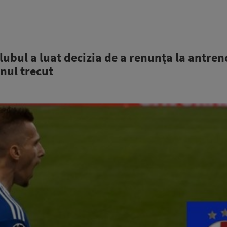
ubul a luat decizia de a renunța la antren
anul trecut