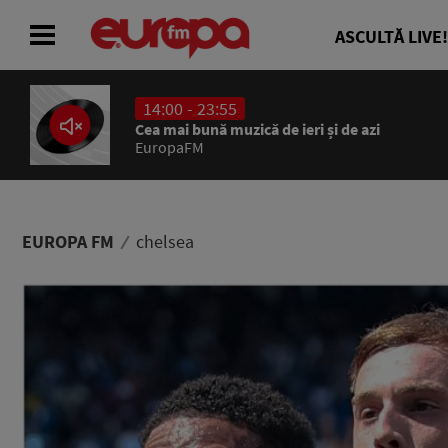
ASCULTĂ LIVE!
14:00 - 23:55
ACASĂ
Cea mai bună muzică de ieri și de azi
EuropaFM
ȘTIRI
RADIO
EUROPA FM
chelsea
CONCURSURI
PODCAST
ASCULTĂ LIVE