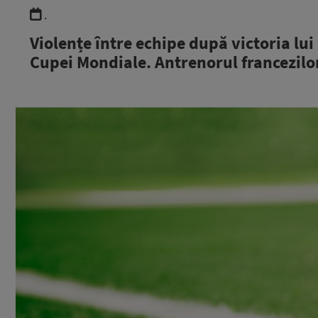
.
Violențe între echipe după victoria lu
Cupei Mondiale. Antrenorul francezilor