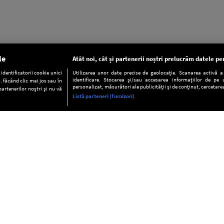
le
Atât noi, cât și partenerii noștri prelucrăm datele pen
dentificatorii cookie unici
Utilizarea unor date precise de geolocație. Scanarea activă a c
identificare. Stocarea și/sau accesarea informațiilor de pe u
. făcând clic mai jos sau în
personalizat, măsurători ale publicității și de conținut, cercetarea
partenerilor noștri și nu vă
Listă parteneri (furnizori)
INFORMAŢII
FAQ
Valori editoriale
POLITICA DE CONFIDENŢIALITAT
Termeni şi condiţii
Notă de Informare