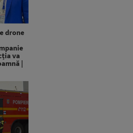
e drone
ompanie
cția va
toamnă |