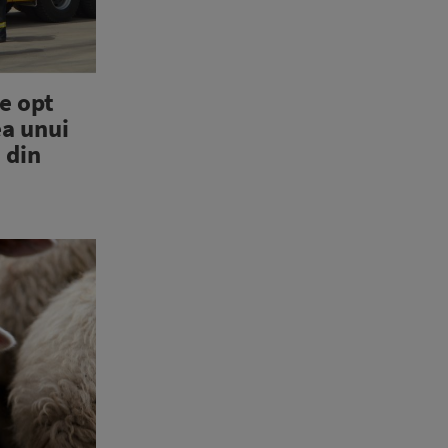
e opt
ea unui
 din