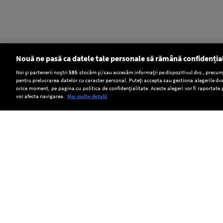
Nouă ne pasă ca datele tale personale să rămână confidenția
Setări:
Noi și partenerii noștri
585
stocăm și/sau accesăm informații pe dispozitivul dvs., precum i
pentru prelucrarea datelor cu caracter personal. Puteți accepta sau gestiona alegerile dvs
Dark Mode
orice moment, pe pagina cu politica de confidențialitate. Aceste alegeri vor fi raportate 
vor afecta navigarea.
Mai multe detalii
SOCIAL
România
Bacău:
Sibiu:
a
Fata
Incendiu
emis
dispărută
de
Copyright © Europa FM. Toate drepturile
rezervate. 2026
o
din
vegetație
alertă
comuna
pe