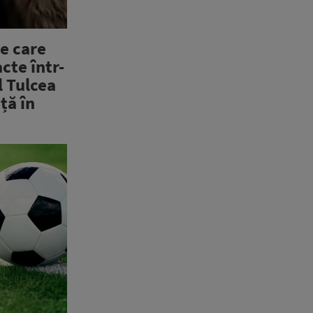
e care
acte într-
l Tulcea
ață în