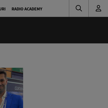
URI
RADIO ACADEMY
:00
ine
avrilă