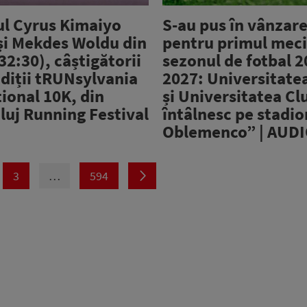
l Cyrus Kimaiyo
S-au pus în vânzare
 și Mekdes Woldu din
pentru primul meci
32:30), câștigătorii
sezonul de fotbal 
diții tRUNsylvania
2027: Universitate
ional 10K, din
și Universitatea Clu
luj Running Festival
întâlnesc pe stadio
Oblemenco” | AUD
3
…
594