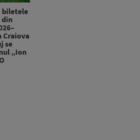
 biletele
 din
2026–
a Craiova
j se
nul „Ion
IO