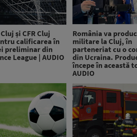
Cluj și CFR Cluj
România va produc
ntru calificarea în
militare la Cluj, în
ei preliminar din
parteneriat cu o c
nce League | AUDIO
din Ucraina. Produ
începe în această 
AUDIO