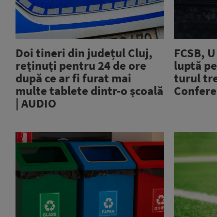
Doi tineri din județul Cluj,
FCSB, U 
reținuți pentru 24 de ore
luptă pe
după ce ar fi furat mai
turul tr
multe tablete dintr-o școală
Confere
| AUDIO