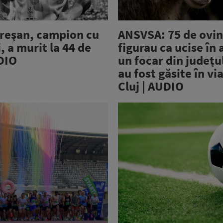
reșan, campion cu
ANSVSA: 75 de ovin
, a murit la 44 de
figurau ca ucise în 
UDIO
un focar din județu
au fost găsite în vi
Cluj | AUDIO