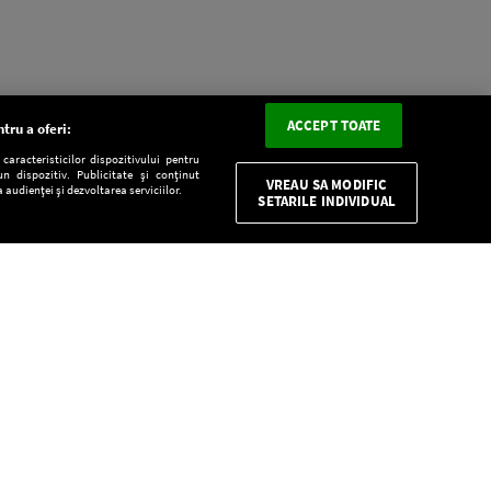
ACCEPT TOATE
tru a oferi:
aracteristicilor dispozitivului pentru
n dispozitiv. Publicitate și conținut
VREAU SA MODIFIC
 audienței și dezvoltarea serviciilor.
SETARILE INDIVIDUAL
CONFIDENŢIALITATE
Descarcă gratuit aplicaţia Europa FM pentru
smartphone:
E