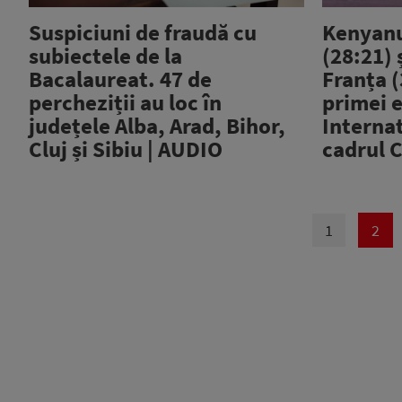
Suspiciuni de fraudă cu
Kenyanu
subiectele de la
(28:21)
Bacalaureat. 47 de
Franța (
percheziții au loc în
primei e
județele Alba, Arad, Bihor,
Internat
Cluj și Sibiu | AUDIO
cadrul C
1
2