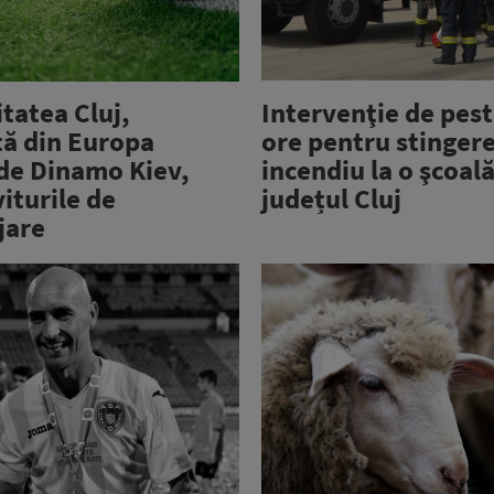
tatea Cluj,
Intervenţie de pest
tă din Europa
ore pentru stinger
de Dinamo Kiev,
incendiu la o şcoală
iturile de
județul Cluj
jare