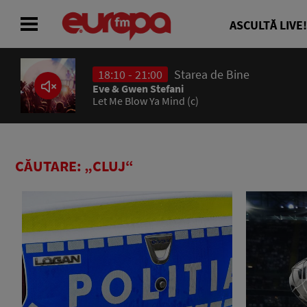
ASCULTĂ LIVE!
18:10 - 21:00
Starea de Bine
ACASĂ
Eve & Gwen Stefani
Let Me Blow Ya Mind (c)
ȘTIRI
RADIO
CĂUTARE: „CLUJ“
CONCURSURI
PODCAST
ASCULTĂ LIVE