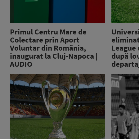
Primul Centru Mare de
Universi
Colectare prin Aport
elimina
Voluntar din România,
League 
inaugurat la Cluj-Napoca |
după lov
AUDIO
departa