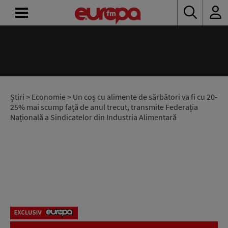
ACASĂ
ȘTIRI
RADIO
Știri
>
Economie
> Un coș cu alimente de sărbători va fi cu 20-
25% mai scump față de anul trecut, transmite Federația
Națională a Sindicatelor din Industria Alimentară
CONCURSURI
PODCAST
ASCULTĂ
LIVE