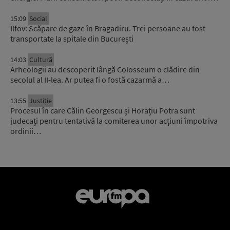
15:09
Social
Ilfov: Scăpare de gaze în Bragadiru. Trei persoane au fost
transportate la spitale din București
14:03
Cultură
Arheologii au descoperit lângă Colosseum o clădire din
secolul al II-lea. Ar putea fi o fostă cazarmă a…
13:55
Justiție
Procesul în care Călin Georgescu și Horațiu Potra sunt
judecați pentru tentativă la comiterea unor acțiuni împotriva
ordinii…