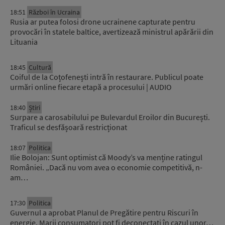
18:51
Război în Ucraina
Rusia ar putea folosi drone ucrainene capturate pentru
provocări în statele baltice, avertizează ministrul apărării din
Lituania
18:45
Cultură
Coiful de la Coțofenești intră în restaurare. Publicul poate
urmări online fiecare etapă a procesului | AUDIO
18:40
Știri
Surpare a carosabilului pe Bulevardul Eroilor din București.
Traficul se desfășoară restricționat
18:07
Politica
Ilie Bolojan: Sunt optimist că Moody’s va menține ratingul
României. „Dacă nu vom avea o economie competitivă, n-
am…
17:30
Politica
Guvernul a aprobat Planul de Pregătire pentru Riscuri în
energie. Marii consumatori pot fi deconectați în cazul unor…