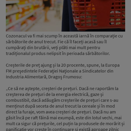
Cozonacul va fi mai scump în această iarnă în comparație cu
sărbătorile de anul trecut. Fie că îl faceți acasă sau îl
cumpărați din brutării, veți plăti mai mult pentru
tradiționalul produs nelipsit în perioada sărbătorilor.
Creșterile de preț ajung și la 20 procente, spune, la Europa
FM preşedintele Federaţiei Naţionale a Sindicatelor din
Industria Alimentară, Dragoş Frumosu:
„Ce să ne aștepte, creșteri de prețuri. Dacă ne raportăm la
creșterea de prețuri de la energia electrică, gaze și
combustibil, dacă adăugăm creșterile de prețuri care s-au
menținut după seceta de anul trecut la cereale și în mod
direct la furaje, vom avea creșteri de prețuri. Dacă nu am
găsit încă pe raft făină mai exumpă, este din lotul vechi, mai
mult ca sigur că prețurile, cel puțin la produsele de morărit și
panificație vor crește în continuare și există aproape zilnic