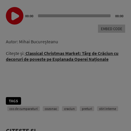
Audio
Player
00:00
00:00
EMBED CODE
Autor: Mihai Bucureșteanu
Citește și:
Classical Christmas Market: Târg de Crăciun cu
decoruri de poveste pe Esplanada Operei Naționale
TAGS
cos de cumparaturi
cozonac
craciun
preturi
stiri interne
CITEȘTE ȘI