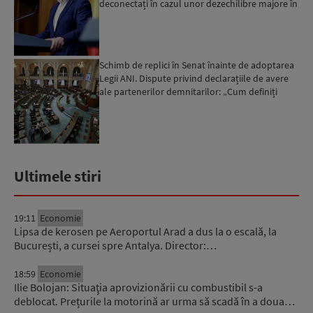
deconectați în cazul unor dezechilibre majore în
sistemul e...
Schimb de replici în Senat înainte de adoptarea
Legii ANI. Dispute privind declarațiile de avere
ale partenerilor demnitarilor: „Cum definiți
amantele...
Ultimele stiri
19:11
Economie
Lipsa de kerosen pe Aeroportul Arad a dus la o escală, la
București, a cursei spre Antalya. Director:…
18:59
Economie
Ilie Bolojan: Situaţia aprovizionării cu combustibil s-a
deblocat. Prețurile la motorină ar urma să scadă în a doua…