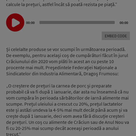
calcule la prețuri, astfel încât să poată rezista pe piață.”
Audio
Player
00:00
00:00
EMBED CODE
Și celelalte produse se vor scumpi în următoarea perioadă.
De exemplu, pentru același coș de cumpărături făcut în jurul
Crăciunului din 2020 vom plăti în acest an cu peste 10
procente mai mult. Preşedintele Federaţiei Naţionale a
Sindicatelor din Industria Alimentară, Dragoş Frumosu:
„O creștere de prețuri la carnea de porc și preparate
probabil că va fi după 1 ianuarie, dar asta nu înseamnă că nu
vom cumpăra în perioada sărbătorilor de iarnă alimente mai
scumpe. Prețul uleiului a crescut cu 20%, prețul lactatelor
este și astăzi undeva la 4-5% mai mult decât până acum și va
crește după 1 ianuarie, deci vom avea fără discuție creșteri
de prețuri. Un coș cu alimente de Crăciun sau de Anul Nou va
fi cu 20-25% mai scump decât aceeași perioadă a anului
trecut.”