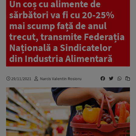
Un coș cu alimente de
sărbători va fi cu 20-25%
mai scump față de anul
trecut, transmite Federația
Națională a Sindicatelor
din Industria Alimentară
29/11/2021
Narcis Valentin Rosioru