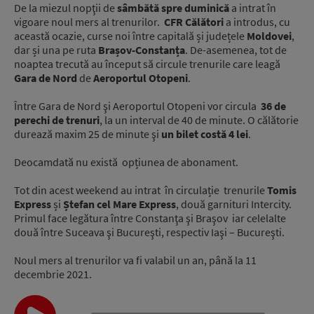
De la miezul nopţii de
sâmbătă spre duminică
a intrat în
vigoare noul mers al trenurilor.
CFR Călători
a introdus, cu
această ocazie, curse noi între capitală și județele
Moldovei
,
dar și una pe ruta
Brașov-Constanța
. De-asemenea, tot de
noaptea trecută au început să circule trenurile care leagă
Gara de Nord
de
Aeroportul Otopeni
.
Între Gara de Nord şi Aeroportul Otopeni vor circula
36 de
perechi de trenuri
, la un interval de 40 de minute. O călătorie
durează maxim 25 de minute şi
un bilet costă 4 lei
.
Deocamdată nu există opțiunea de abonament.
Tot din acest weekend au intrat în circulație trenurile
Tomis
Express
și
Ștefan cel Mare Express
, două garnituri Intercity.
Primul face legătura între Constanţa şi Braşov iar celelalte
două între Suceava şi Bucureşti, respectiv Iaşi – Bucureşti.
Noul mers al trenurilor va fi valabil un an, până la 11
decembrie 2021.
Audio