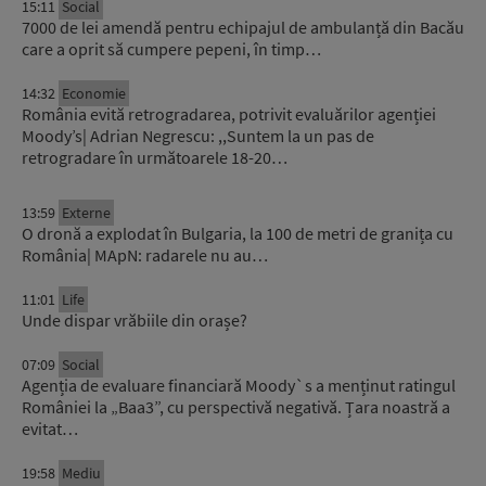
15:11
Social
7000 de lei amendă pentru echipajul de ambulanță din Bacău
care a oprit să cumpere pepeni, în timp…
14:32
Economie
România evită retrogradarea, potrivit evaluărilor agenției
Moody’s| Adrian Negrescu: ,,Suntem la un pas de
retrogradare în următoarele 18-20…
13:59
Externe
O dronă a explodat în Bulgaria, la 100 de metri de granița cu
România| MApN: radarele nu au…
11:01
Life
Unde dispar vrăbiile din orașe?
07:09
Social
Agenția de evaluare financiară Moody`s a menținut ratingul
României la „Baa3”, cu perspectivă negativă. Țara noastră a
evitat…
19:58
Mediu