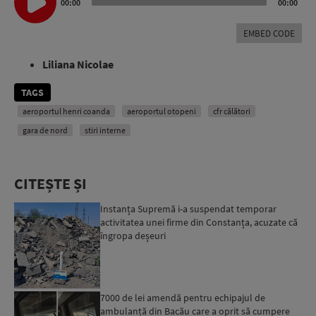
Player
00:00
00:00
EMBED CODE
Liliana Nicolae
TAGS
aeroportul henri coanda
aeroportul otopeni
cfr călători
gara de nord
stiri interne
CITEȘTE ȘI
Instanța Supremă i-a suspendat temporar
activitatea unei firme din Constanța, acuzate că
îngropa deșeuri
7000 de lei amendă pentru echipajul de
ambulanță din Bacău care a oprit să cumpere