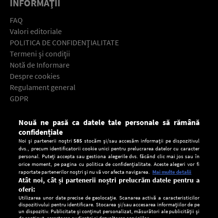
INFORMAŢII
FAQ
Valori editoriale
POLITICA DE CONFIDENŢIALITATE
Termeni şi condiţii
Notă de Informare
Despre cookies
Regulament general
GDPR
Contact
Nouă ne pasă ca datele tale personale să rămână
Descarcă gratuit aplicaţia Europa FM pentru smartphone:
confidențiale
Noi și partenerii noștri
585
stocăm și/sau accesăm informații pe dispozitivul
dvs., precum identificatorii cookie unici pentru prelucrarea datelor cu caracter
personal. Puteți accepta sau gestiona alegerile dvs. făcând clic mai jos sau în
orice moment, pe pagina cu politica de confidențialitate. Aceste alegeri vor fi
raportate partenerilor noștri și nu vă vor afecta navigarea.
Mai multe detalii
Atât noi, cât și partenerii noștri prelucrăm datele pentru a
oferi:
Utilizarea unor date precise de geolocație. Scanarea activă a caracteristicilor
dispozitivului pentru identificare. Stocarea și/sau accesarea informațiilor de pe
un dispozitiv. Publicitate și conținut personalizat, măsurători ale publicității și
de conținut, cercetarea audienței și dezvoltarea serviciilor.