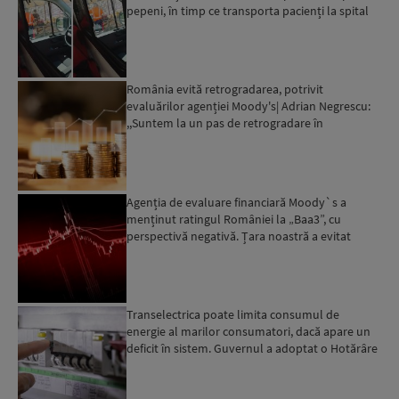
pepeni, în timp ce transporta pacienți la spital
România evită retrogradarea, potrivit
evaluărilor agenției Moody's| Adrian Negrescu:
,,Suntem la un pas de retrogradare în
următoarele 18-20 de luni, ...
Agenția de evaluare financiară Moody`s a
menținut ratingul României la „Baa3”, cu
perspectivă negativă. Țara noastră a evitat
momentan retrogradarea...
Transelectrica poate limita consumul de
energie al marilor consumatori, dacă apare un
deficit în sistem. Guvernul a adoptat o Hotărâre
în acest sens...