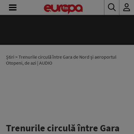
ACASĂ
ȘTIRI
RADIO
Știri
> Trenurile circulă între Gara de Nord și aeroportul
Otopeni, de azi | AUDIO
CONCURSURI
PODCAST
ASCULTĂ
LIVE
Trenurile circulă între Gara