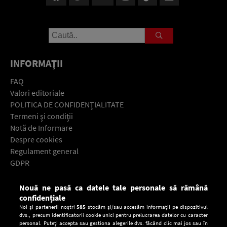
INFORMAŢII
FAQ
Valori editoriale
POLITICA DE CONFIDENŢIALITATE
Termeni şi condiţii
Notă de Informare
Despre cookies
Regulament general
GDPR
Contact
Nouă ne pasă ca datele tale personale să rămână
Descarcă gratuit aplicaţia Europa FM pentru smartphone:
confidențiale
Noi și partenerii noștri
585
stocăm și/sau accesăm informații pe dispozitivul
dvs., precum identificatorii cookie unici pentru prelucrarea datelor cu caracter
personal. Puteți accepta sau gestiona alegerile dvs. făcând clic mai jos sau în