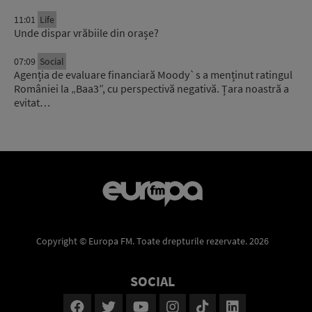
11:01
Life
Unde dispar vrăbiile din orașe?
07:09
Social
Agenția de evaluare financiară Moody`s a menținut ratingul
României la „Baa3”, cu perspectivă negativă. Țara noastră a
evitat…
Copyright © Europa FM. Toate drepturile rezervate. 2026
SOCIAL