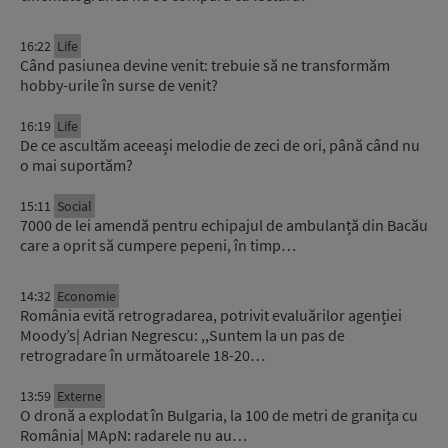
16:22
Life
Când pasiunea devine venit: trebuie să ne transformăm
hobby-urile în surse de venit?
16:19
Life
De ce ascultăm aceeași melodie de zeci de ori, până când nu
o mai suportăm?
15:11
Social
7000 de lei amendă pentru echipajul de ambulanță din Bacău
care a oprit să cumpere pepeni, în timp…
14:32
Economie
România evită retrogradarea, potrivit evaluărilor agenției
Moody’s| Adrian Negrescu: ,,Suntem la un pas de
retrogradare în următoarele 18-20…
13:59
Externe
O dronă a explodat în Bulgaria, la 100 de metri de granița cu
România| MApN: radarele nu au…