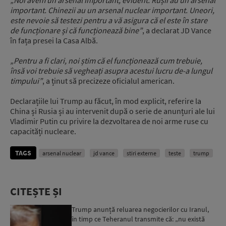
important. Chinezii au un arsenal nuclear important. Uneori,
este nevoie să testezi pentru a vă asigura că el este în stare
de funcționare și că funcționează bine”
, a declarat JD Vance
în fața presei la Casa Albă.
„Pentru a fi clari, noi știm că el funcționează cum trebuie,
însă voi trebuie să vegheați asupra acestui lucru de-a lungul
timpului”
, a ținut să precizeze oficialul american.
Declarațiile lui Trump au făcut, în mod explicit, referire la
China și Rusia și au intervenit după o serie de anunțuri ale lui
Vladimir Putin cu privire la dezvoltarea de noi arme ruse cu
capacități nucleare.
TAGS
arsenal nuclear
jd vance
stiri externe
teste
trump
CITEȘTE ȘI
Trump anunță reluarea negocierilor cu Iranul,
în timp ce Teheranul transmite că: „nu există