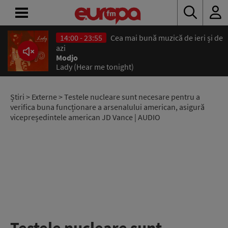
14:00 - 23:55
Cea mai bună muzică de ieri și de
ACASĂ
azi
Modjo
Lady (Hear me tonight)
ȘTIRI
RADIO
Știri
>
Externe
> Testele nucleare sunt necesare pentru a
verifica buna funcționare a arsenalului american, asigură
vicepreședintele american JD Vance | AUDIO
CONCURSURI
PODCAST
ASCULTĂ
LIVE