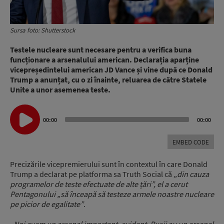
Sursa foto: Shutterstock
Testele nucleare sunt necesare pentru a verifica buna
funcționare a arsenalului american. Declarația aparține
vicepreședintelui american JD Vance și vine după ce Donald
Trump a anunțat, cu o zi înainte, reluarea de către Statele
Unite a unor asemenea teste.
Audio
00:00
00:00
Player
EMBED CODE
Precizările vicepremierului sunt în contextul în care Donald
Trump a declarat pe platforma sa Truth Social că
„din cauza
programelor de teste efectuate de alte țări”, el a cerut
Pentagonului „să înceapă să testeze armele noastre nucleare
pe picior de egalitate”
.
„Noi avem un arsenal important, evident. Rușii au un arsenal