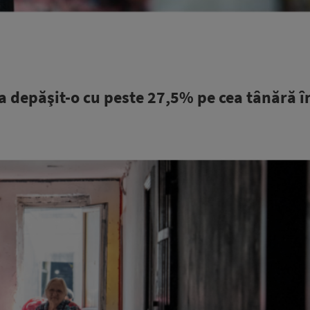
 depăşit-o cu peste 27,5% pe cea tânără în