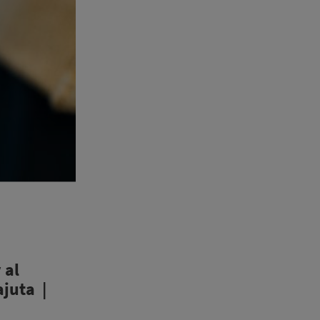
 al
ajuta |