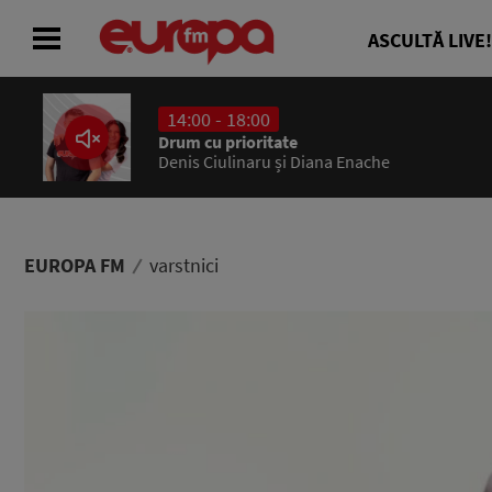
ASCULTĂ LIVE!
14:00 - 18:00
ACASĂ
Drum cu prioritate
Denis Ciulinaru și Diana Enache
ȘTIRI
RADIO
EUROPA FM
varstnici
CONCURSURI
PODCAST
ASCULTĂ LIVE