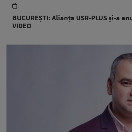
.
BUCUREȘTI: Alianța USR-PLUS și-a anun
VIDEO