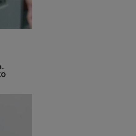
a.
EO