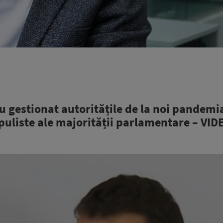
u gestionat autoritățile de la noi pandemi
uliste ale majorității parlamentare – VID