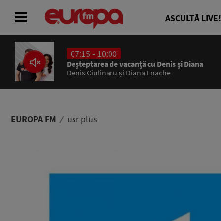
ASCULTĂ LIVE!
07:15 - 10:00
ACASĂ
Deșteptarea de vacanță cu Denis și Diana
Denis Ciulinaru și Diana Enache
ȘTIRI
RADIO
EUROPA FM
usr plus
CONCURSURI
PODCAST
ASCULTĂ LIVE