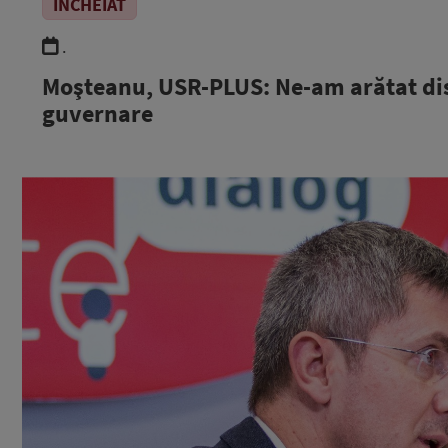
ÎNCHEIAT
.
Moşteanu, USR-PLUS: Ne-am arătat dis
guvernare