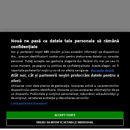
Nouă ne pasă ca datele tale personale să rămână
confidențiale
Noi și partenerii noștri
585
stocăm și/sau accesăm informații pe dispozitivul
dvs., precum identificatorii cookie unici pentru prelucrarea datelor cu caracter
personal. Puteți accepta sau gestiona alegerile dvs. făcând clic mai jos sau în
orice moment, pe pagina cu politica de confidențialitate. Aceste alegeri vor fi
raportate partenerilor noștri și nu vă vor afecta navigarea.
Mai multe detalii
Atât noi, cât și partenerii noștri prelucrăm datele pentru a
oferi:
Utilizarea unor date precise de geolocație. Scanarea activă a caracteristicilor
dispozitivului pentru identificare. Stocarea și/sau accesarea informațiilor de pe
un dispozitiv. Publicitate și conținut personalizat, măsurători ale publicității și
de conținut, cercetarea audienței și dezvoltarea serviciilor.
Setări:
Listă parteneri (furnizori)
Ascultă Europa FM în aplicație
Dark
×
Instalează
Radio live, podcasturi, știri și alerte
ACCEPT TOATE
Mode
importante.
VREAU SA MODIFIC SETARILE INDIVIDUAL
CONFIDENŢIALITATE