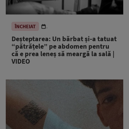
ÎNCHEIAT
.
Deșteptarea: Un bărbat și-a tatuat
“pătrățele” pe abdomen pentru
că e prea leneș să meargă la sală |
VIDEO