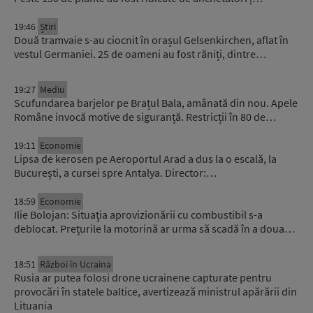
19:46
Știri
Două tramvaie s-au ciocnit în orașul Gelsenkirchen, aflat în
vestul Germaniei. 25 de oameni au fost răniți, dintre…
19:27
Mediu
Scufundarea barjelor pe Brațul Bala, amânată din nou. Apele
Române invocă motive de siguranță. Restricții în 80 de…
19:11
Economie
Lipsa de kerosen pe Aeroportul Arad a dus la o escală, la
București, a cursei spre Antalya. Director:…
18:59
Economie
Ilie Bolojan: Situaţia aprovizionării cu combustibil s-a
deblocat. Prețurile la motorină ar urma să scadă în a doua…
18:51
Război în Ucraina
Rusia ar putea folosi drone ucrainene capturate pentru
provocări în statele baltice, avertizează ministrul apărării din
Lituania