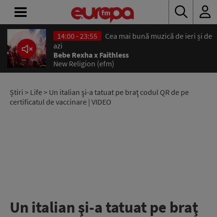
14:00 - 23:55
Cea mai bună muzică de ieri și de
ACASĂ
azi
Bebe Rexha x Faithless
New Religion (efm)
ȘTIRI
RADIO
Știri
>
Life
> Un italian şi-a tatuat pe braţ codul QR de pe
certificatul de vaccinare | VIDEO
CONCURSURI
PODCAST
ASCULTĂ
LIVE
Un italian şi-a tatuat pe braţ