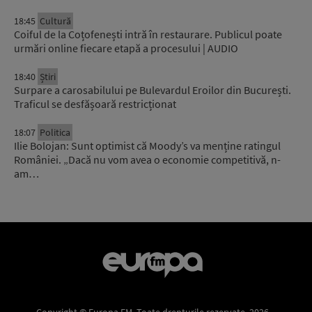
18:45
Cultură
Coiful de la Coțofenești intră în restaurare. Publicul poate
urmări online fiecare etapă a procesului | AUDIO
18:40
Știri
Surpare a carosabilului pe Bulevardul Eroilor din București.
Traficul se desfășoară restricționat
18:07
Politica
Ilie Bolojan: Sunt optimist că Moody’s va menține ratingul
României. „Dacă nu vom avea o economie competitivă, n-
am…