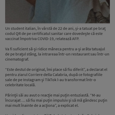
Un student italian, în vârstă de 22 de ani, și-a tatuat pe braţ
codul QR de pe certificatul sanitar care dovedeşte că este
vaccinat împotriva COVID-19, relatează AFP.
Va fi suficient să-şi ridice mâneca pentru a-şi arăta tatuajul
de pe braţul stâng, la intrareaa într-un restaurant sau într-un
cinematograf.
“Este destul de original, îmi place să fiu diferit”, a declarat el
pentru ziarul Corriere della Calabria, după ce fotografiile
sale de pe Instagram şi TikTok l-au transformat într-o
celebritate locală.
Părinţii săi au avut o reacţie mai puţin entuziastă. “M-au
încurajat … să fiu mai puţin impulsiv şi să mă gândesc puţin
mai mult înainte de a acţiona”, a explicat el.