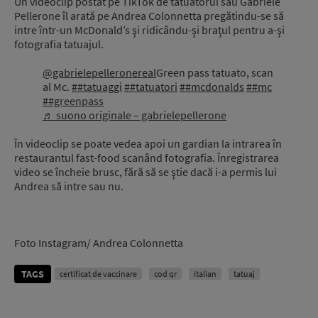
Un videoclip postat pe TikTok de tatuatorul său Gabriele
Pellerone îl arată pe Andrea Colonnetta pregătindu-se să
intre într-un McDonald’s şi ridicându-şi braţul pentru a-şi
fotografia tatuajul.
@gabrielepelleronereal
Green pass tatuato, scan
al Mc.
##tatuaggi
##tatuatori
##mcdonalds
##mc
##greenpass
♬ suono originale – gabrielepellerone
În videoclip se poate vedea apoi un gardian la intrarea în
restaurantul fast-food scanând fotografia. Înregistrarea
video se încheie brusc, fără să se ştie dacă i-a permis lui
Andrea să intre sau nu.
Foto Instagram/ Andrea Colonnetta
TAGS
certificat de vaccinare
cod qr
italian
tatuaj