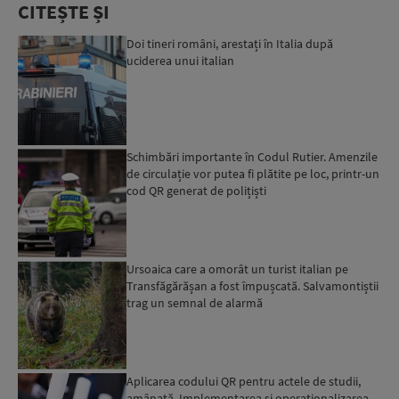
CITEȘTE ȘI
Doi tineri români, arestați în Italia după
uciderea unui italian
Schimbări importante în Codul Rutier. Amenzile
de circulație vor putea fi plătite pe loc, printr-un
cod QR generat de polițiști
Ursoaica care a omorât un turist italian pe
Transfăgărășan a fost împușcată. Salvamontiștii
trag un semnal de alarmă
Aplicarea codului QR pentru actele de studii,
amânată. Implementarea și operaționalizarea