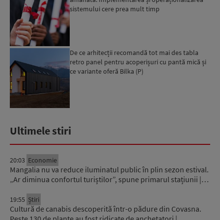
sistemului cere prea mult timp
De ce arhitecții recomandă tot mai des tabla
retro panel pentru acoperișuri cu pantă mică și
ce variante oferă Bilka (P)
Ultimele stiri
20:03
Economie
Mangalia nu va reduce iluminatul public în plin sezon estival.
„Ar diminua confortul turiștilor”, spune primarul stațiunii |…
19:55
Știri
Cultură de canabis descoperită într-o pădure din Covasna.
Peste 130 de plante au fost ridicate de anchetatori |…