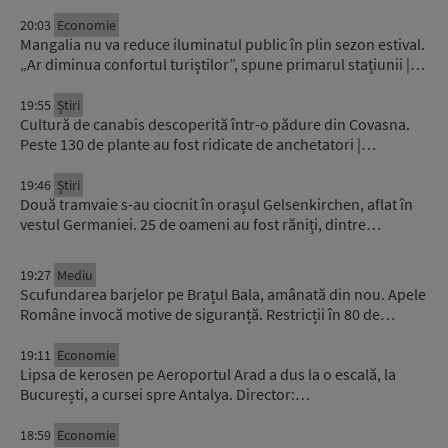
20:03
Economie
Mangalia nu va reduce iluminatul public în plin sezon estival.
„Ar diminua confortul turiștilor”, spune primarul stațiunii |…
19:55
Știri
Cultură de canabis descoperită într-o pădure din Covasna.
Peste 130 de plante au fost ridicate de anchetatori |…
19:46
Știri
Două tramvaie s-au ciocnit în orașul Gelsenkirchen, aflat în
vestul Germaniei. 25 de oameni au fost răniți, dintre…
19:27
Mediu
Scufundarea barjelor pe Brațul Bala, amânată din nou. Apele
Române invocă motive de siguranță. Restricții în 80 de…
19:11
Economie
Lipsa de kerosen pe Aeroportul Arad a dus la o escală, la
București, a cursei spre Antalya. Director:…
18:59
Economie