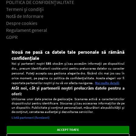
POLITICA DE CONFIDENŢIALITATE
Termeni şi condiţii
Notă de Informare
Despre cookies
Regulament general
GDPR
Contact
Nouă ne pasă ca datele tale personale să rămână
Descarcă gratuit aplicaţia Europa FM pentru smartphone:
confidențiale
Noi și partenerii noștri
585
stocăm și/sau accesăm informații pe dispozitivul
dvs., precum identificatorii cookie unici pentru prelucrarea datelor cu caracter
personal. Puteți accepta sau gestiona alegerile dvs. făcând clic mai jos sau în
orice moment, pe pagina cu politica de confidențialitate. Aceste alegeri vor fi
raportate partenerilor noștri și nu vă vor afecta navigarea.
Mai multe detalii
Atât noi, cât și partenerii noștri prelucrăm datele pentru a
oferi:
Utilizarea unor date precise de geolocație. Scanarea activă a caracteristicilor
dispozitivului pentru identificare. Stocarea și/sau accesarea informațiilor de pe
un dispozitiv. Publicitate și conținut personalizat, măsurători ale publicității și
de conținut, cercetarea audienței și dezvoltarea serviciilor.
Setări:
Listă parteneri (furnizori)
Ascultă Europa FM în aplicație
Dark
×
Instalează
Radio live, podcasturi, știri și alerte
ACCEPT TOATE
Mode
importante.