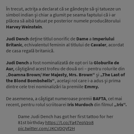
În trecut, actriţa a declarat că se gândeşte să-şi tatueze un
simbol indian şi chiar a glumit pe seama faptului că i-ar
plăcea să aibă tatuat pe posterior numele producătorului
Harvey Weinstein
.
Judi Dench
deţine titlul onorific de
Dame
a
Imperiului
Britanic
, echivalentul feminin al titlului de
Cavaler
, acordat
de casa regală britanică.
Judi Dench
a fost nominalizată de opt ori la
Globurile de
Aur,
câştigând acest trofeu de două ori – pentru rolurile din
„
Doamna Brown/ Her Majesty, Mrs. Brown“
şi
„The Last of
the Blond Bombshells“
, acelaşi rol care i-a adus şi prima
dintre cele trei nominalizări la premiile
Emmy.
De asemenea, a câştigat numeroase premii
BAFTA
, cel mai
recent, pentru rolul scriitoarei
Iris Murdoch
din filmul
„Iris“.
Dame Judi Dench has got her first tattoo for her
81st birthday
https://t.co/Fa47epVzo8
pic.twitter.com/JKCVDQVf2H