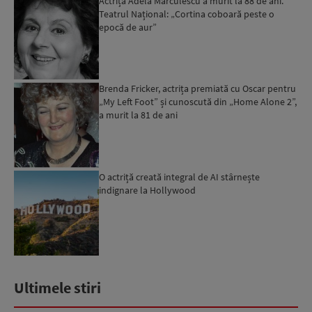
Actrița Adela Mărculescu a murit la 88 de ani.
Teatrul Național: „Cortina coboară peste o
epocă de aur”
Brenda Fricker, actrița premiată cu Oscar pentru
„My Left Foot” și cunoscută din „Home Alone 2”,
a murit la 81 de ani
O actriță creată integral de AI stârnește
indignare la Hollywood
Ultimele stiri