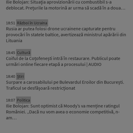
Ilie Bolojan: Situaţia aprovizionării cu combustibil s-a
deblocat. Prețurile la motorină ar urma să scadă în a doua…
18:51
Război în Ucraina
Rusia ar putea folosi drone ucrainene capturate pentru
provocări în statele baltice, avertizează ministrul apărării din
Lituania
18:45
Cultură
Coiful de la Coțofenești intră în restaurare. Publicul poate
urmări online fiecare etapă a procesului | AUDIO
18:40
Știri
Surpare a carosabilului pe Bulevardul Eroilor din București.
Traficul se desfășoară restricționat
18:07
Politica
Ilie Bolojan: Sunt optimist că Moody’s va menține ratingul
României. „Dacă nu vom avea o economie competitivă, n-
am…