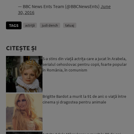
— BBC News Ents Team (@BBCNewsEnts)
June
30, 2016
TAGS
actriță
judi dench
tatuaj
CITEȘTE ȘI
S-a stins din viață actrița care a jucat în Arabela,
serialul cehoslovac pentru copii, foarte popular
în România, în comunism
Brigitte Bardot a murit la 91 de ani: o viață între
cinema și dragostea pentru animale