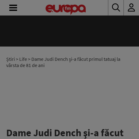
ACASĂ
ȘTIRI
RADIO
Știri
>
Life
> Dame Judi Dench şi-a făcut primul tatuaj la
vârsta de 81 de ani
CONCURSURI
PODCAST
ASCULTĂ
LIVE
Dame Judi Dench şi-a făcut