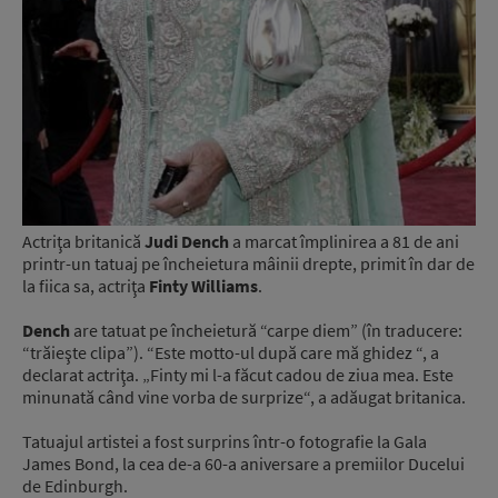
Actriţa britanică
Judi Dench
a marcat împlinirea a 81 de ani
printr-un tatuaj pe încheietura mâinii drepte, primit în dar de
la fiica sa, actriţa
Finty Williams
.
Dench
are tatuat pe încheietură “carpe diem” (în traducere:
“trăieşte clipa”). “Este motto-ul după care mă ghidez “, a
declarat actriţa. „Finty mi l-a făcut cadou de ziua mea. Este
minunată când vine vorba de surprize“, a adăugat britanica.
Tatuajul artistei a fost surprins într-o fotografie la Gala
James Bond, la cea de-a 60-a aniversare a premiilor Ducelui
de Edinburgh.