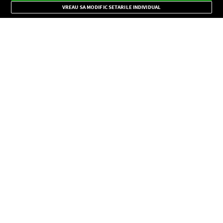
importante.
VREAU SA MODIFIC SETARILE INDIVIDUAL
CONFIDENŢIALITATE
Copyright © Europa FM. Toate drepturile rezervate. 2026
SOCIAL
INFORMAŢII