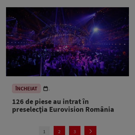
ÎNCHEIAT
.
126 de piese au intrat în
preselecţia Eurovision România
1
2
3