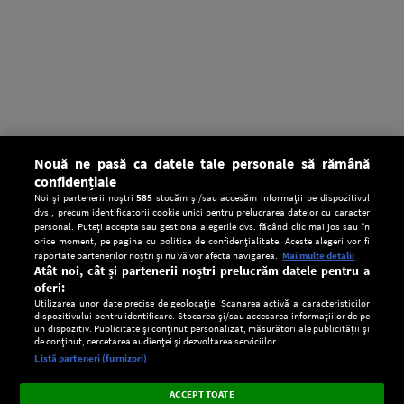
Nouă ne pasă ca datele tale personale să rămână
confidențiale
Noi și partenerii noștri
585
stocăm și/sau accesăm informații pe dispozitivul
dvs., precum identificatorii cookie unici pentru prelucrarea datelor cu caracter
personal. Puteți accepta sau gestiona alegerile dvs. făcând clic mai jos sau în
orice moment, pe pagina cu politica de confidențialitate. Aceste alegeri vor fi
raportate partenerilor noștri și nu vă vor afecta navigarea.
Mai multe detalii
Atât noi, cât și partenerii noștri prelucrăm datele pentru a
oferi:
Utilizarea unor date precise de geolocație. Scanarea activă a caracteristicilor
dispozitivului pentru identificare. Stocarea și/sau accesarea informațiilor de pe
un dispozitiv. Publicitate și conținut personalizat, măsurători ale publicității și
de conținut, cercetarea audienței și dezvoltarea serviciilor.
Setări:
Listă parteneri (furnizori)
Ascultă Europa FM în aplicație
Dark
×
Instalează
Radio live, podcasturi, știri și alerte
ACCEPT TOATE
Mode