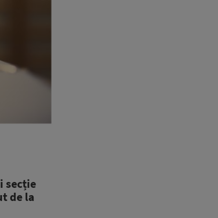
i secție
t de la