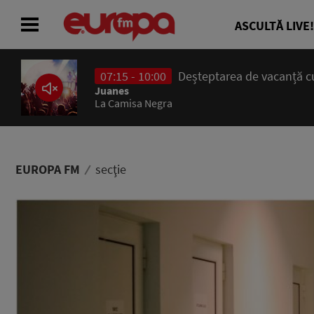
ASCULTĂ LIVE!
07:15 - 10:00
Deșteptarea de vacanță cu
ACASĂ
Juanes
La Camisa Negra
ȘTIRI
RADIO
EUROPA FM
secţie
CONCURSURI
PODCAST
ASCULTĂ LIVE