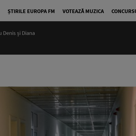
ȘTIRILE EUROPA FM
VOTEAZĂ MUZICA
CONCURS
 Denis și Diana
07:15 - 10
Deșteptarea
Denis Ciuli