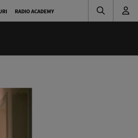
URI
RADIO ACADEMY
:00
 de vacanță cu Denis și Diana
naru și Diana Enache