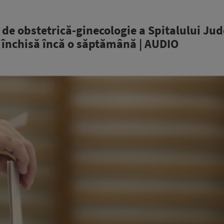
a de obstetrică-ginecologie a Spitalului Ju
 închisă încă o săptămână | AUDIO