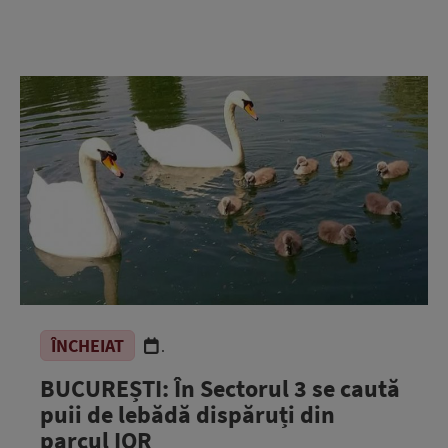
ÎNCHEIAT
.
BUCUREȘTI: În Sectorul 3 se caută
puii de lebădă dispăruți din
parcul IOR