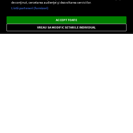
de conținut, cercetarea audienței și dezvoltarea serviciilor.
Setări:
Listă parteneri (furnizori)
Ascultă Europa FM în aplicație
Dark
×
Instalează
Radio live, podcasturi, știri și alerte
ACCEPT TOATE
Mode
importante.
VREAU SA MODIFIC SETARILE INDIVIDUAL
CONFIDENŢIALITATE
Copyright © Europa FM. Toate drepturile rezervate. 2026
SOCIAL