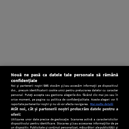
Nouă ne pasă ca datele tale personale să rămână
confidențiale
Noi și partenerii noștri
585
stocăm și/sau accesăm informații pe dispozitivul
dvs., precum identificatorii cookie unici pentru prelucrarea datelor cu caracter
personal. Puteți accepta sau gestiona alegerile dvs. făcând clic mai jos sau în
orice moment, pe pagina cu politica de confidențialitate. Aceste alegeri vor fi
raportate partenerilor noștri și nu vă vor afecta navigarea.
Mai multe detalii
Atât noi, cât și partenerii noștri prelucrăm datele pentru a
oferi:
Utilizarea unor date precise de geolocație. Scanarea activă a caracteristicilor
dispozitivului pentru identificare. Stocarea și/sau accesarea informațiilor de pe
un dispozitiv. Publicitate și conținut personalizat, măsurători ale publicității și