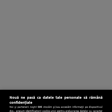
Nouă ne pasă ca datele tale personale să rămână
confidențiale
Noi și partenerii noștri
585
stocăm și/sau accesăm informații pe dispozitivul
dvs., precum identificatorii cookie unici pentru prelucrarea datelor cu caracter