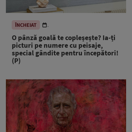
ÎNCHEIAT
.
O pânză goală te copleșește? Ia-ți
picturi pe numere cu peisaje,
special gândite pentru începători!
(P)