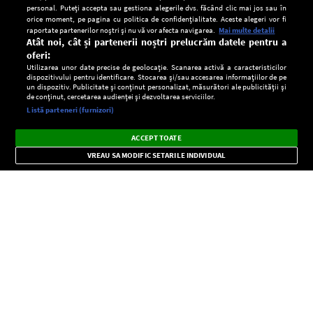
personal. Puteți accepta sau gestiona alegerile dvs. făcând clic mai jos sau în
orice moment, pe pagina cu politica de confidențialitate. Aceste alegeri vor fi
raportate partenerilor noștri și nu vă vor afecta navigarea.
Mai multe detalii
Atât noi, cât și partenerii noștri prelucrăm datele pentru a
oferi:
Utilizarea unor date precise de geolocație. Scanarea activă a caracteristicilor
dispozitivului pentru identificare. Stocarea și/sau accesarea informațiilor de pe
un dispozitiv. Publicitate și conținut personalizat, măsurători ale publicității și
de conținut, cercetarea audienței și dezvoltarea serviciilor.
Setări:
Listă parteneri (furnizori)
Ascultă Europa FM în aplicație
Dark
×
Instalează
Radio live, podcasturi, știri și alerte
ACCEPT TOATE
Mode
importante.
VREAU SA MODIFIC SETARILE INDIVIDUAL
CONFIDENŢIALITATE
Copyright © Europa FM. Toate drepturile rezervate. 2026