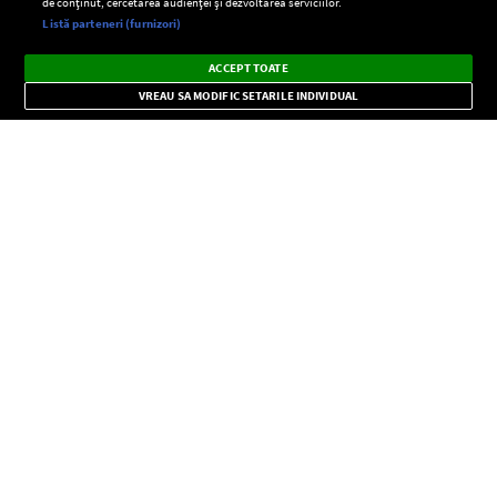
de conținut, cercetarea audienței și dezvoltarea serviciilor.
Setări:
Listă parteneri (furnizori)
Ascultă Europa FM în aplicație
Dark
×
Instalează
Radio live, podcasturi, știri și alerte
ACCEPT TOATE
Mode
importante.
VREAU SA MODIFIC SETARILE INDIVIDUAL
CONFIDENŢIALITATE
Copyright © Europa FM. Toate drepturile rezervate. 2026
SOCIAL