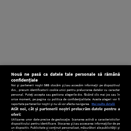
Nouă ne pasă ca datele tale personale să rămână
confidențiale
Noi și partenerii noștri
585
stocăm și/sau accesăm informații pe dispozitivul
dvs., precum identificatorii cookie unici pentru prelucrarea datelor cu caracter
personal. Puteți accepta sau gestiona alegerile dvs. făcând clic mai jos sau în
orice moment, pe pagina cu politica de confidențialitate. Aceste alegeri vor fi
raportate partenerilor noștri și nu vă vor afecta navigarea.
Mai multe detalii
Atât noi, cât și partenerii noștri prelucrăm datele pentru a
oferi:
Utilizarea unor date precise de geolocație. Scanarea activă a caracteristicilor
dispozitivului pentru identificare. Stocarea și/sau accesarea informațiilor de pe
un dispozitiv. Publicitate și conținut personalizat, măsurători ale publicității și