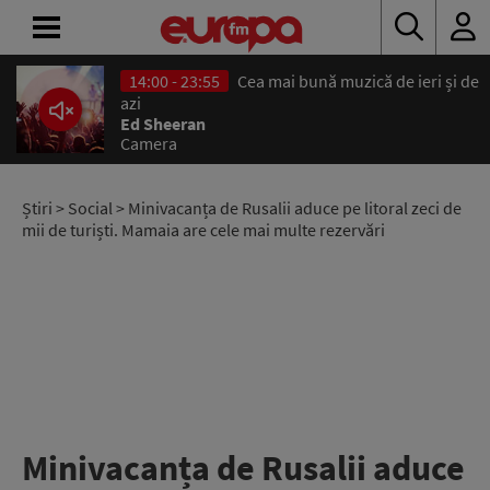
14:00 - 23:55
Cea mai bună muzică de ieri și de
ACASĂ
azi
Ed Sheeran
Camera
ȘTIRI
RADIO
Știri
>
Social
> Minivacanța de Rusalii aduce pe litoral zeci de
mii de turiști. Mamaia are cele mai multe rezervări
CONCURSURI
PODCAST
ASCULTĂ
LIVE
Minivacanța de Rusalii aduce