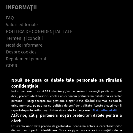
INFORMAŢII
FAQ
Valori editoriale
POLITICA DE CONFIDENŢIALITATE
Termeni şi condiţii
Notă de Informare
Despre cookies
Regulament general
GDPR
Contact
Nouă ne pasă ca datele tale personale să rămână
Descarcă gratuit aplicaţia Europa FM pentru smartphone:
confidențiale
Noi și partenerii noștri
585
stocăm și/sau accesăm informații pe dispozitivul
dvs., precum identificatorii cookie unici pentru prelucrarea datelor cu caracter
personal. Puteți accepta sau gestiona alegerile dvs. făcând clic mai jos sau în
orice moment, pe pagina cu politica de confidențialitate. Aceste alegeri vor fi
raportate partenerilor noștri și nu vă vor afecta navigarea.
Mai multe detalii
Atât noi, cât și partenerii noștri prelucrăm datele pentru a
oferi:
Utilizarea unor date precise de geolocație. Scanarea activă a caracteristicilor
dispozitivului pentru identificare. Stocarea și/sau accesarea informațiilor de pe