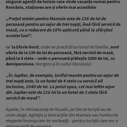
singurei agenții de turism care vinde vacanțe numai pentru
România, stațiunea are și oferte mai accesibile
:
„Prețul minim pentru Mamaia este de 226 de lei de
persoană pentru un sejur de trei nopți, însă fără servicii de
masă, cu o reducere de 10% aplicată până la sfârșitul
acestei luni”.
Iar
la Eforie Nord
, unde se practică turismul de familie,
sunt
oferte de la 139 de lei de persoană, fără servicii de masă,
până la 4 stele – unde o persoană plătește 1000 de lei, cu
demipensiune.
Mergem și în sudul litoralului:
„În Jupiter, de exemplu, tariful maxim pentru un sejur de
trei nopți este, la un hotel de 4 stele cu servicii all
inclusive, 1040 de lei. La polul opus, cel mai ieftin sejur
din Jupiter este de 216 lei la un hotel de 3 stele fără
servicii de masă”.
Așadar, în minivacanța de Rusalii, pe litoral turiștii au de
unde alege. Agitația și distracțiile din Mamaia sau hotelurile
elegante înconjurate de verdeață – pentru turiștii care vor o
minivacanță de relaxare.