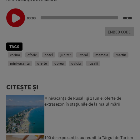
Audio
00:00
00:00
Player
EMBED CODE
TAGS
corina
eforie
hotel
jupiter
litoral
mamaia
martin
minivacanta
oferte
oprea
oviciu
rusalii
CITEȘTE ȘI
Minivacanța de Rusalii și 1 Iunie: oferte de
extrasezon în stațiunile de la malul mării
190 de expozanți s-au reunit la Târgul de Turism