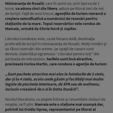
Minivacanța de Rusalii
, care în acest an, prin lipirea de 1
Iunie,
va aduna cinci zile libere
, aduce pe litoral zeci de mii
de turiști. Față de anul trecut,
agențiile de turism remarcă o
creștere semnificativă a numărului de rezevări pentru
stațiunile de la mare.
Topul rezervărilor este condus de
Mamaia, urmată de Eforie Nord și Jupiter.
Litoralul românesc este, ca de fiecare dată, destinația
preferată de turiști în minivacanța de Rusalii. Mulți români și-
au făcut rezervări din vreme, iar spații de cazare sunt
destule. Datorită programului “Litoralul pentru toți” din
perioada de extrasezon,
tarifele sunt încă atractive,
precizează Corina Martin, care conduce o agenție de turism
:
„Sunt pachete atractive mai ales la hotelurile de 3 stele,
dar și la 4 stele, acolo unde găsim și facilități mai multe
legate de piscinele interioare, de SPA sau de wellness,
inclusiv croazieră de o zi în Delta Dunării”.
Nordul litoralului, cu plajele întinse și renumitele cluburi de
noapte, va fi plin.
Mamaia este o stațiune mai scumpă dar,
potrivit lui Ovidiu Oprea, reprezentantul pe litoral al