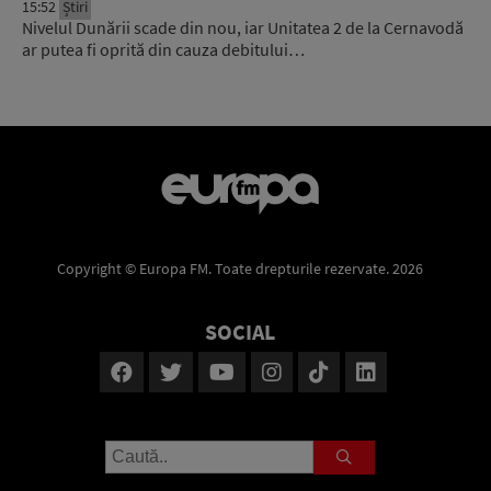
15:52
Știri
Nivelul Dunării scade din nou, iar Unitatea 2 de la Cernavodă
ar putea fi oprită din cauza debitului…
Copyright © Europa FM. Toate drepturile rezervate. 2026
SOCIAL