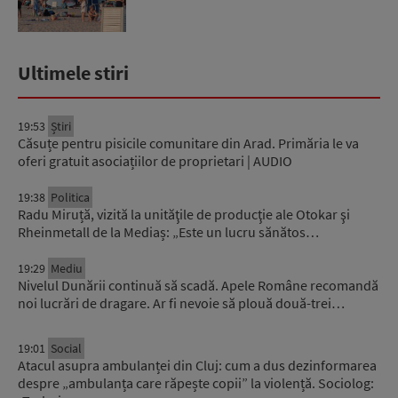
Ultimele stiri
19:53
Știri
Căsuțe pentru pisicile comunitare din Arad. Primăria le va
oferi gratuit asociațiilor de proprietari | AUDIO
19:38
Politica
Radu Miruță, vizită la unităţile de producţie ale Otokar şi
Rheinmetall de la Mediaș: „Este un lucru sănătos…
19:29
Mediu
Nivelul Dunării continuă să scadă. Apele Române recomandă
noi lucrări de dragare. Ar fi nevoie să plouă două-trei…
19:01
Social
Atacul asupra ambulanței din Cluj: cum a dus dezinformarea
despre „ambulanța care răpește copii” la violență. Sociolog: