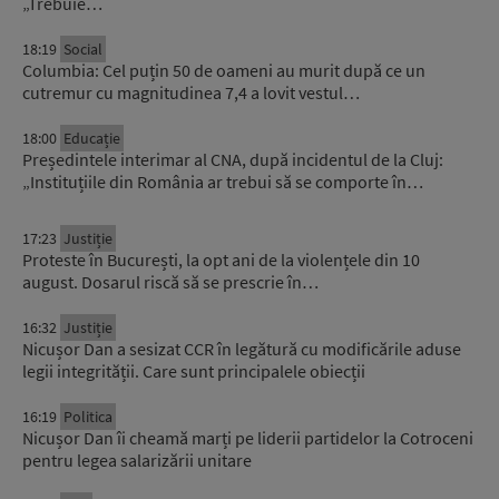
„Trebuie…
18:19
Social
Columbia: Cel puțin 50 de oameni au murit după ce un
cutremur cu magnitudinea 7,4 a lovit vestul…
18:00
Educație
Președintele interimar al CNA, după incidentul de la Cluj:
„Instituțiile din România ar trebui să se comporte în…
17:23
Justiție
Proteste în București, la opt ani de la violențele din 10
august. Dosarul riscă să se prescrie în…
16:32
Justiție
Nicușor Dan a sesizat CCR în legătură cu modificările aduse
legii integrității. Care sunt principalele obiecții
16:19
Politica
Nicușor Dan îi cheamă marți pe liderii partidelor la Cotroceni
pentru legea salarizării unitare