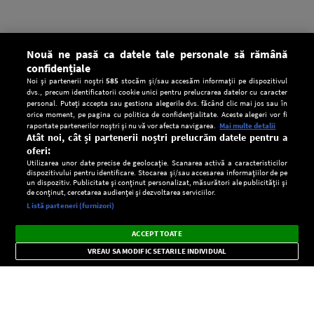
Nouă ne pasă ca datele tale personale să rămână
confidențiale
Noi și partenerii noștri
585
stocăm și/sau accesăm informații pe dispozitivul
dvs., precum identificatorii cookie unici pentru prelucrarea datelor cu caracter
personal. Puteți accepta sau gestiona alegerile dvs. făcând clic mai jos sau în
orice moment, pe pagina cu politica de confidențialitate. Aceste alegeri vor fi
raportate partenerilor noștri și nu vă vor afecta navigarea.
Mai multe detalii
Atât noi, cât și partenerii noștri prelucrăm datele pentru a
oferi:
Utilizarea unor date precise de geolocație. Scanarea activă a caracteristicilor
dispozitivului pentru identificare. Stocarea și/sau accesarea informațiilor de pe
un dispozitiv. Publicitate și conținut personalizat, măsurători ale publicității și
de conținut, cercetarea audienței și dezvoltarea serviciilor.
Setări:
Listă parteneri (furnizori)
Ascultă Europa FM în aplicație
Dark
×
Instalează
Radio live, podcasturi, știri și alerte
ACCEPT TOATE
Mode
importante.
VREAU SA MODIFIC SETARILE INDIVIDUAL
CONFIDENŢIALITATE