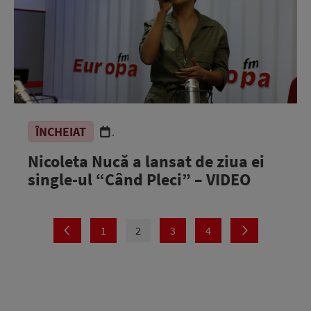
ÎNCHEIAT
.
Nicoleta Nucă a lansat de ziua ei
single-ul “Când Pleci” – VIDEO
1
2
3
4