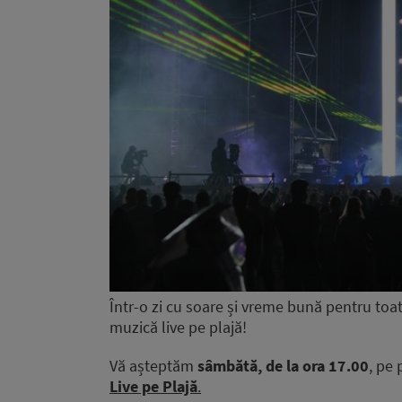
Într-o zi cu soare și vreme bună pentru t
muzică live pe plajă!
Vă așteptăm
sâmbătă, de la ora 17.00
, pe 
Live pe Plajă
.