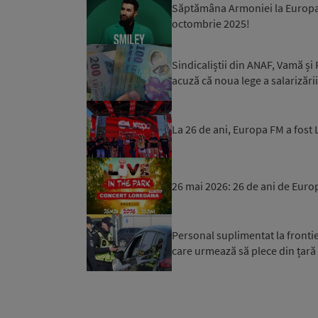
Săptămâna Armoniei la Europa F
octombrie 2025!
Sindicaliștii din ANAF, Vamă și 
acuză că noua lege a salarizării
La 26 de ani, Europa FM a fost L
26 mai 2026: 26 de ani de Euro
Personal suplimentat la fronti
care urmează să plece din țară