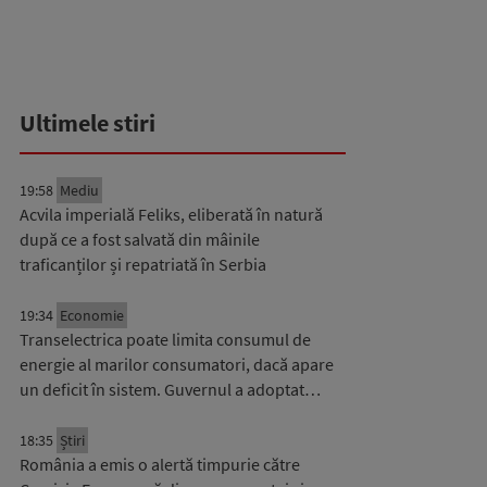
Ultimele stiri
19:58
Mediu
Acvila imperială Feliks, eliberată în natură
după ce a fost salvată din mâinile
traficanților și repatriată în Serbia
19:34
Economie
Transelectrica poate limita consumul de
energie al marilor consumatori, dacă apare
un deficit în sistem. Guvernul a adoptat…
18:35
Știri
România a emis o alertă timpurie către