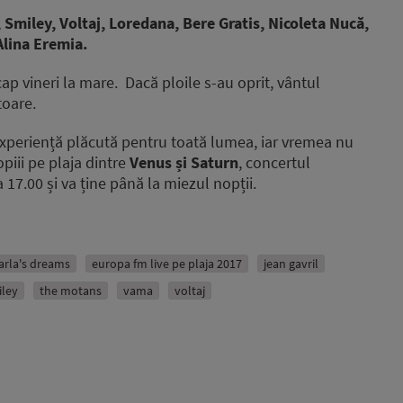
 Smiley, Voltaj, Loredana, Bere Gratis, Nicoleta Nucă,
Alina Eremia.
ap vineri la mare. Dacă ploile s-au oprit, vântul
toare.
xperiență plăcută pentru toată lumea, iar vremea nu
opiii pe plaja dintre
Venus și Saturn
, concertul
17.00 și va ține până la miezul nopții.
arla's dreams
europa fm live pe plaja 2017
jean gavril
iley
the motans
vama
voltaj