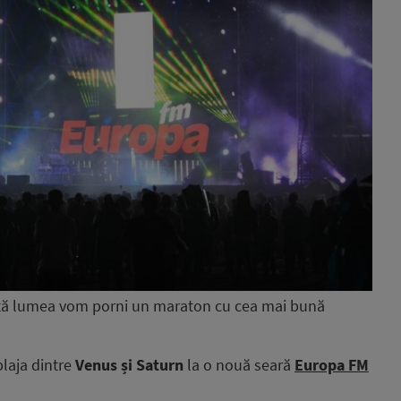
oată lumea vom porni un maraton cu cea mai bună
plaja dintre
Venus și Saturn
la o nouă seară
Europa FM