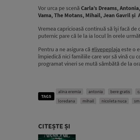
Vor urca pe scenă
Carla’s Dreams, Antonia,
Vama, The Motans, Mihail, Jean Gavril și 
Vremea capricioasă continuă să își facă de c
puternic pare că le la ia locul în orele urmă
Pentru a ne asigura că
#
livepeplaja
este o e
împiedică nici familiile care vor să vină cu c
programat vineri se mută sâmbătă de la ora 
alina eremia
antonia
bere gratis
c
TAGS
loredana
mihail
nicoleta nuca
sm
CITEȘTE ȘI