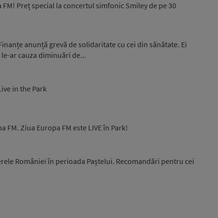
M! Preț special la concertul simfonic Smiley de pe 30
Finanțe anunță grevă de solidaritate cu cei din sănătate. Ei
 le-ar cauza diminuări de...
ive in the Park
pa FM. Ziua Europa FM este LIVE în Park!
erele României în perioada Paștelui. Recomandări pentru cei