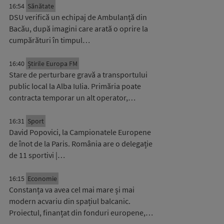
16:54
Sănătate
DSU verifică un echipaj de Ambulanță din
Bacău, după imagini care arată o oprire la
cumpărături în timpul…
16:40
Știrile Europa FM
Stare de perturbare gravă a transportului
public local la Alba Iulia. Primăria poate
contracta temporar un alt operator,…
16:31
Sport
David Popovici, la Campionatele Europene
de înot de la Paris. România are o delegație
de 11 sportivi |…
16:15
Economie
Constanța va avea cel mai mare și mai
modern acvariu din spațiul balcanic.
Proiectul, finanțat din fonduri europene,…