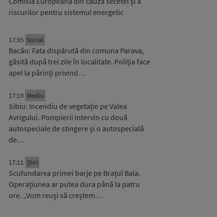
Comisia Europeană din cauza secetei și a
riscurilor pentru sistemul energetic
17:35
Social
Bacău: Fata dispărută din comuna Parava,
găsită după trei zile în localitate. Poliția face
apel la părinți privind…
17:19
Mediu
Sibiu: Incendiu de vegetație pe Valea
Avrigului. Pompierii intervin cu două
autospeciale de stingere și o autospecială
de…
17:11
Știri
Scufundarea primei barje pe Brațul Bala.
Operațiunea ar putea dura până la patru
ore. „Vom reuși să creștem…