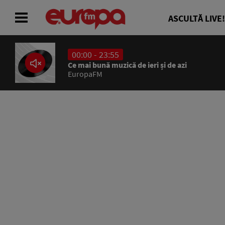
ASCULTĂ LIVE!
00:00 - 23:55
ACASĂ
Ce mai bună muzică de ieri și de azi
EuropaFM
ȘTIRI
RADIO
CONCURSURI
PODCAST
ASCULTĂ LIVE