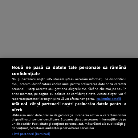
Nouă ne pasă ca datele tale personale să rămână
confidențiale
Noi și partenerii noștri
585
stocăm și/sau accesăm informații pe dispozitivul
dvs., precum identificatorii cookie unici pentru prelucrarea datelor cu caracter
personal. Puteți accepta sau gestiona alegerile dvs. făcând clic mai jos sau în
orice moment, pe pagina cu politica de confidențialitate. Aceste alegeri vor fi
raportate partenerilor noștri și nu vă vor afecta navigarea.
Mai multe detalii
Atât noi, cât și partenerii noștri prelucrăm datele pentru a
oferi:
Utilizarea unor date precise de geolocație. Scanarea activă a caracteristicilor
dispozitivului pentru identificare. Stocarea și/sau accesarea informațiilor de pe
un dispozitiv. Publicitate și conținut personalizat, măsurători ale publicității și
de conținut, cercetarea audienței și dezvoltarea serviciilor.
Setări:
Listă parteneri (furnizori)