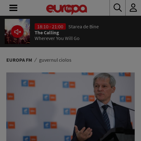
18:10 - 21:00
Starea de Bine
ACASĂ
The Calling
Wherever You Will Go
ȘTIRI
RADIO
EUROPA FM
guvernul ciolos
CONCURSURI
PODCAST
ASCULTĂ
LIVE