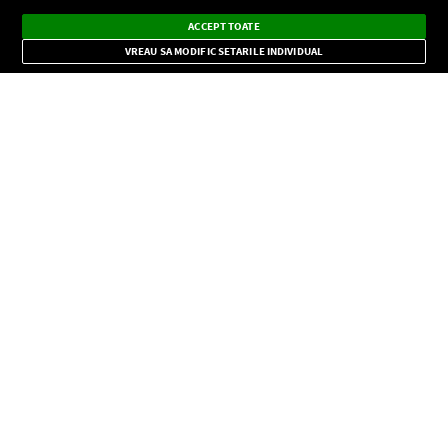
Ascultă Europa FM în aplicație
Dark
×
Instalează
Radio live, podcasturi, știri și alerte
ACCEPT TOATE
Mode
importante.
VREAU SA MODIFIC SETARILE INDIVIDUAL
CONFIDENŢIALITATE
Copyright © Europa FM. Toate drepturile rezervate. 2026
SOCIAL