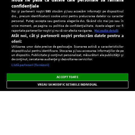
confidențiale
Noi și partenerii noștri
585
stocăm și/sau accesăm informații pe dispozitivul
dvs., precum identificatorii cookie unici pentru prelucrarea datelor cu caracter
personal. Puteți accepta sau gestiona alegerile dvs. făcând clic mai jos sau în
orice moment, pe pagina cu politica de confidențialitate. Aceste alegeri vor fi
raportate partenerilor noștri și nu vă vor afecta navigarea.
Mai multe detalii
Atât noi, cât și partenerii noștri prelucrăm datele pentru a
oferi:
Utilizarea unor date precise de geolocație. Scanarea activă a caracteristicilor
dispozitivului pentru identificare. Stocarea și/sau accesarea informațiilor de pe
un dispozitiv. Publicitate și conținut personalizat, măsurători ale publicității și
de conținut, cercetarea audienței și dezvoltarea serviciilor.
Setări:
Listă parteneri (furnizori)
Ascultă Europa FM în aplicație
Dark
×
Instalează
Radio live, podcasturi, știri și alerte
ACCEPT TOATE
Mode
importante.
VREAU SA MODIFIC SETARILE INDIVIDUAL
CONFIDENŢIALITATE