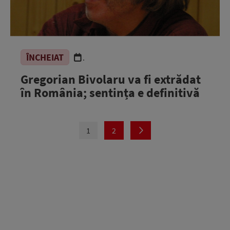
ÎNCHEIAT
.
Gregorian Bivolaru va fi extrădat
în România; sentința e definitivă
1
2