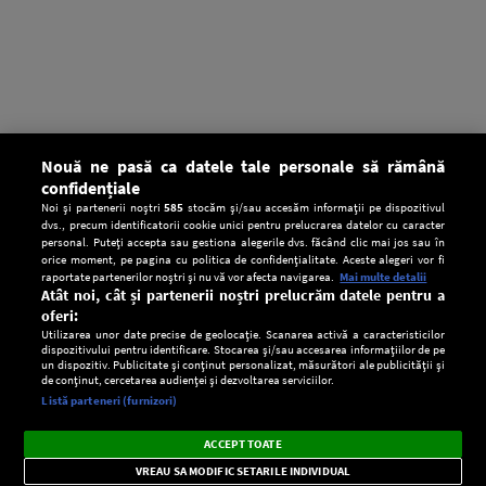
Nouă ne pasă ca datele tale personale să rămână
confidențiale
Noi și partenerii noștri
585
stocăm și/sau accesăm informații pe dispozitivul
dvs., precum identificatorii cookie unici pentru prelucrarea datelor cu caracter
personal. Puteți accepta sau gestiona alegerile dvs. făcând clic mai jos sau în
orice moment, pe pagina cu politica de confidențialitate. Aceste alegeri vor fi
raportate partenerilor noștri și nu vă vor afecta navigarea.
Mai multe detalii
Atât noi, cât și partenerii noștri prelucrăm datele pentru a
oferi:
Utilizarea unor date precise de geolocație. Scanarea activă a caracteristicilor
dispozitivului pentru identificare. Stocarea și/sau accesarea informațiilor de pe
un dispozitiv. Publicitate și conținut personalizat, măsurători ale publicității și
de conținut, cercetarea audienței și dezvoltarea serviciilor.
Setări:
Listă parteneri (furnizori)
Ascultă Europa FM în aplicație
Dark
×
Instalează
Radio live, podcasturi, știri și alerte
ACCEPT TOATE
Mode
importante.
VREAU SA MODIFIC SETARILE INDIVIDUAL
CONFIDENŢIALITATE