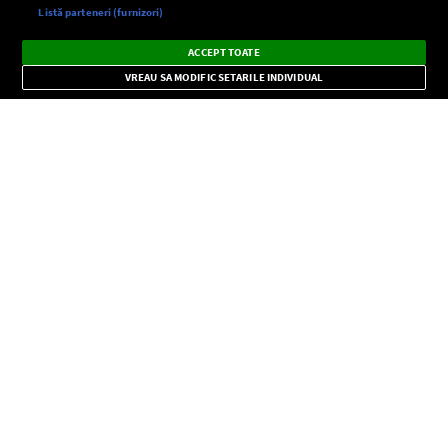
Setări:
Listă parteneri (furnizori)
Ascultă Europa FM în aplicație
Dark
×
Instalează
Radio live, podcasturi, știri și alerte
ACCEPT TOATE
Mode
importante.
VREAU SA MODIFIC SETARILE INDIVIDUAL
CONFIDENŢIALITATE
Copyright © Europa FM. Toate drepturile rezervate. 2026
SOCIAL