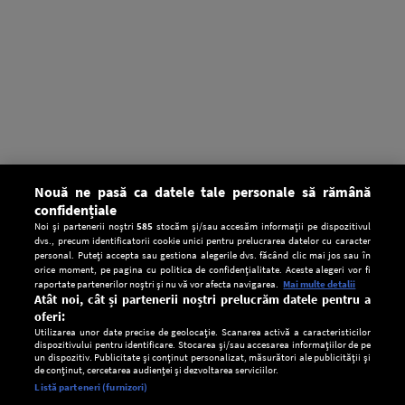
Nouă ne pasă ca datele tale personale să rămână
confidențiale
Noi și partenerii noștri
585
stocăm și/sau accesăm informații pe dispozitivul
dvs., precum identificatorii cookie unici pentru prelucrarea datelor cu caracter
personal. Puteți accepta sau gestiona alegerile dvs. făcând clic mai jos sau în
orice moment, pe pagina cu politica de confidențialitate. Aceste alegeri vor fi
raportate partenerilor noștri și nu vă vor afecta navigarea.
Mai multe detalii
Atât noi, cât și partenerii noștri prelucrăm datele pentru a
oferi:
Utilizarea unor date precise de geolocație. Scanarea activă a caracteristicilor
dispozitivului pentru identificare. Stocarea și/sau accesarea informațiilor de pe
un dispozitiv. Publicitate și conținut personalizat, măsurători ale publicității și
de conținut, cercetarea audienței și dezvoltarea serviciilor.
Setări:
Listă parteneri (furnizori)