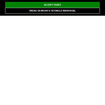
Ascultă Europa FM în aplicație
Dark
×
Instalează
Radio live, podcasturi, știri și alerte
ACCEPT TOATE
Mode
importante.
VREAU SA MODIFIC SETARILE INDIVIDUAL
CONFIDENŢIALITATE
Copyright © Europa FM. Toate drepturile rezervate. 2026
SOCIAL