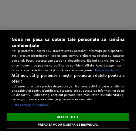
Nouă ne pasă ca datele tale personale să rămână
confidențiale
Noi și partenerii noștri
585
stocăm și/sau accesăm informații pe dispozitivul
dvs., precum identificatorii cookie unici pentru prelucrarea datelor cu caracter
personal. Puteți accepta sau gestiona alegerile dvs. făcând clic mai jos sau în
orice moment, pe pagina cu politica de confidențialitate. Aceste alegeri vor fi
raportate partenerilor noștri și nu vă vor afecta navigarea.
Mai multe detalii
Atât noi, cât și partenerii noștri prelucrăm datele pentru a
oferi:
Utilizarea unor date precise de geolocație. Scanarea activă a caracteristicilor
dispozitivului pentru identificare. Stocarea și/sau accesarea informațiilor de pe
un dispozitiv. Publicitate și conținut personalizat, măsurători ale publicității și
de conținut, cercetarea audienței și dezvoltarea serviciilor.
Setări:
Listă parteneri (furnizori)
Ascultă Europa FM în aplicație
Dark
×
Instalează
Radio live, podcasturi, știri și alerte
ACCEPT TOATE
Mode
importante.
VREAU SA MODIFIC SETARILE INDIVIDUAL
CONFIDENŢIALITATE