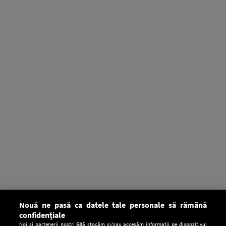
Nouă ne pasă ca datele tale personale să rămână
confidențiale
Noi și partenerii noștri
585
stocăm și/sau accesăm informații pe dispozitivul