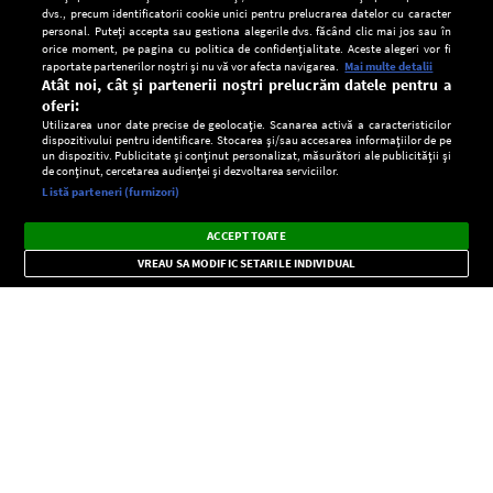
dvs., precum identificatorii cookie unici pentru prelucrarea datelor cu caracter
personal. Puteți accepta sau gestiona alegerile dvs. făcând clic mai jos sau în
orice moment, pe pagina cu politica de confidențialitate. Aceste alegeri vor fi
raportate partenerilor noștri și nu vă vor afecta navigarea.
Mai multe detalii
Atât noi, cât și partenerii noștri prelucrăm datele pentru a
oferi:
Utilizarea unor date precise de geolocație. Scanarea activă a caracteristicilor
dispozitivului pentru identificare. Stocarea și/sau accesarea informațiilor de pe
un dispozitiv. Publicitate și conținut personalizat, măsurători ale publicității și
de conținut, cercetarea audienței și dezvoltarea serviciilor.
Setări:
Listă parteneri (furnizori)
Ascultă Europa FM în aplicație
Dark
×
Instalează
Radio live, podcasturi, știri și alerte
ACCEPT TOATE
Mode
importante.
VREAU SA MODIFIC SETARILE INDIVIDUAL
CONFIDENŢIALITATE
Copyright © Europa FM. Toate drepturile rezervate. 2026