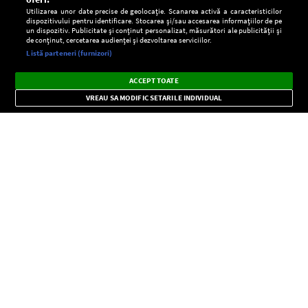
Utilizarea unor date precise de geolocație. Scanarea activă a caracteristicilor
dispozitivului pentru identificare. Stocarea și/sau accesarea informațiilor de pe
un dispozitiv. Publicitate și conținut personalizat, măsurători ale publicității și
de conținut, cercetarea audienței și dezvoltarea serviciilor.
Setări:
Listă parteneri (furnizori)
Ascultă Europa FM în aplicație
Dark
×
Instalează
Radio live, podcasturi, știri și alerte
ACCEPT TOATE
Mode
importante.
VREAU SA MODIFIC SETARILE INDIVIDUAL
CONFIDENŢIALITATE
Copyright © Europa FM. Toate drepturile rezervate. 2026
SOCIAL