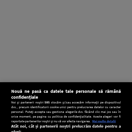
Nouă ne pasă ca datele tale personale să rămână
confidențiale
Noi și partenerii noștri
585
stocăm și/sau accesăm informații pe dispozitivul
dvs., precum identificatorii cookie unici pentru prelucrarea datelor cu caracter
personal. Puteți accepta sau gestiona alegerile dvs. făcând clic mai jos sau în
orice moment, pe pagina cu politica de confidențialitate. Aceste alegeri vor fi
raportate partenerilor noștri și nu vă vor afecta navigarea.
Mai multe detalii
Atât noi, cât și partenerii noștri prelucrăm datele pentru a
oferi: