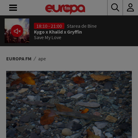
18:10 - 21:00
Starea de Bine
ACASĂ
Kygo x Khalid x Gryffin
Save My Love
ȘTIRI
RADIO
EUROPA FM
ape
CONCURSURI
PODCAST
ASCULTĂ
LIVE