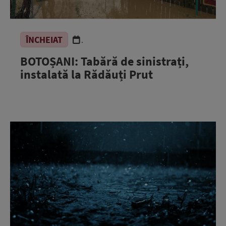
ÎNCHEIAT
.
BOTOȘANI: Tabără de sinistrați,
instalată la Rădăuți Prut