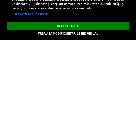
un dispozitiv. Publicitate și conținut personalizat, măsurători ale publicității și
de conținut, cercetarea audienței și dezvoltarea serviciilor.
Setări:
Listă parteneri (furnizori)
Ascultă Europa FM în aplicație
Dark
×
Instalează
Radio live, podcasturi, știri și alerte
ACCEPT TOATE
Mode
importante.
VREAU SA MODIFIC SETARILE INDIVIDUAL
CONFIDENŢIALITATE
Copyright © Europa FM. Toate drepturile rezervate. 2026
SOCIAL