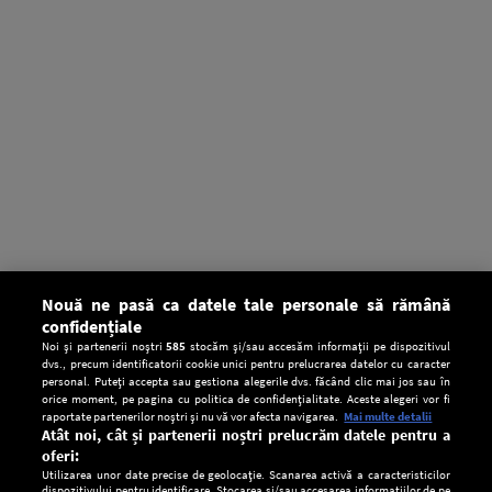
Nouă ne pasă ca datele tale personale să rămână
confidențiale
Noi și partenerii noștri
585
stocăm și/sau accesăm informații pe dispozitivul
dvs., precum identificatorii cookie unici pentru prelucrarea datelor cu caracter
personal. Puteți accepta sau gestiona alegerile dvs. făcând clic mai jos sau în
orice moment, pe pagina cu politica de confidențialitate. Aceste alegeri vor fi
raportate partenerilor noștri și nu vă vor afecta navigarea.
Mai multe detalii
Atât noi, cât și partenerii noștri prelucrăm datele pentru a
oferi:
Utilizarea unor date precise de geolocație. Scanarea activă a caracteristicilor
dispozitivului pentru identificare. Stocarea și/sau accesarea informațiilor de pe