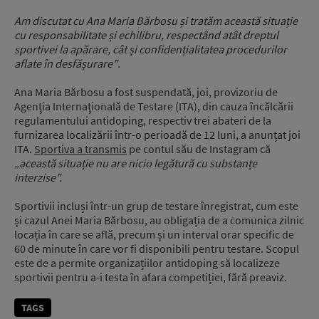
Am discutat cu Ana Maria Bărbosu și tratăm această situație
cu responsabilitate și echilibru, respectând atât dreptul
sportivei la apărare, cât și confidențialitatea procedurilor
aflate în desfășurare”
.
Ana Maria Bărbosu a fost suspendată, joi, provizoriu de
Agenţia Internaţională de Testare (ITA), din cauza încălcării
regulamentului antidoping, respectiv trei abateri de la
furnizarea localizării într-o perioadă de 12 luni, a anunțat joi
ITA.
Sportiva a transmis
pe contul său de Instagram că
„
această situație nu are nicio legătură cu substanțe
interzise”.
Sportivii incluși într-un grup de testare înregistrat, cum este
și cazul Anei Maria Bărbosu, au obligația de a comunica zilnic
locația în care se află, precum și un interval orar specific de
60 de minute în care vor fi disponibili pentru testare. Scopul
este de a permite organizațiilor antidoping să localizeze
sportivii pentru a-i testa în afara competiției, fără preaviz.
TAGS