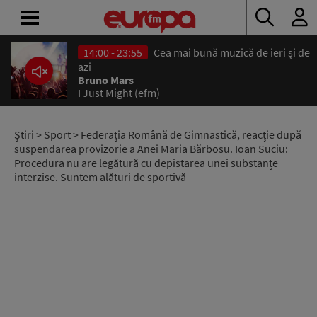
14:00 - 23:55
Cea mai bună muzică de ieri și de
ACASĂ
azi
Bruno Mars
I Just Might (efm)
ȘTIRI
RADIO
Știri
>
Sport
> Federația Română de Gimnastică, reacție după
suspendarea provizorie a Anei Maria Bărbosu. Ioan Suciu:
Procedura nu are legătură cu depistarea unei substanțe
CONCURSURI
interzise. Suntem alături de sportivă
PODCAST
ASCULTĂ
LIVE