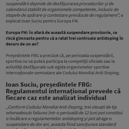
suspendării depinde de desfășurarea procedurilor și de
calendarul stabilit de organismele competente, inclusiv de
etapele de apărare și contestare prevăzute de regulament”,
a
explicat Ioan Suciu pentru Europa FM.
Europa FM: În afară de această suspendare provizorie, ce
riscă gimnasta pentru că a ratat trei controale antidoping în
decurs de un an?
Președintele FRG a precizat că, pe perioada suspendării,
sportiva nu va putea participa la competiții oficiale sau la
activități desfășurate sub egida organismelor sportive
internaționale semnatare ale Codului Mondial Anti-Doping.
Ioan Suciu, președintele FRG:
Regulamentul internațional prevede că
fiecare caz este analizat individual
„Conform Codului Mondial Anti-Doping, trei situații de tip
whereabouts failures într-o perioadă de 12 luni pot constitui
o încălcare a regulamentelor antidoping și pot atrage o
suspendare de doi ani, aceasta fiind sancțiunea standard