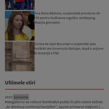
Ana Maria Bărbosu, suspendată provizoriu de
ITA pentru încălcarea regulilor antidoping.
Reacția gimnastei
Curtea de Apel București a suspendat șase
hotărâri ale Guvernului Bolojan, după o acțiune
în instanță a PSD
Ultimele stiri
20:03
Economie
Mangalia nu va reduce iluminatul public în plin sezon estival.
„Ar diminua confortul turiștilor”, spune primarul stațiunii |…