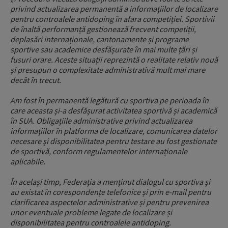
privind actualizarea permanentă a informațiilor de localizare
pentru controalele antidoping în afara competiției. Sportivii
de înaltă performanță gestionează frecvent competiții,
deplasări internaționale, cantonamente și programe
sportive sau academice desfășurate în mai multe țări și
fusuri orare. Aceste situații reprezintă o realitate relativ nouă
și presupun o complexitate administrativă mult mai mare
decât în trecut.
Am fost în permanentă legătură cu sportiva pe perioada în
care aceasta și-a desfășurat activitatea sportivă și academică
în SUA. Obligațiile administrative privind actualizarea
informațiilor în platforma de localizare, comunicarea datelor
necesare și disponibilitatea pentru testare au fost gestionate
de sportivă, conform regulamentelor internaționale
aplicabile.
În același timp, Federația a menținut dialogul cu sportiva și
au existat în corespondențe telefonice și prin e-mail pentru
clarificarea aspectelor administrative și pentru prevenirea
unor eventuale probleme legate de localizare și
disponibilitatea pentru controalele antidoping.