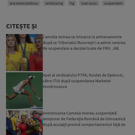
ana maria barbosu
antidoping
frg
ioan suciu
suspendare
CITEȘTE ȘI
Camelia Voinea se întoarce la antrenamente
după ce Tribunalul București i-a admis cererea
de suspendare a deciziei luate de FRG: „Mă
întorc la sportiv...
Apel al sindicatului PTPA, fondat de Djokovic,
către ITIA după suspendarea Marketei
Vondrousova
Antrenoarea Camelia Voinea, suspendată
temporar de Federația Română de Gimnastică
după acuzații privind comportamentul față de
fiica sa