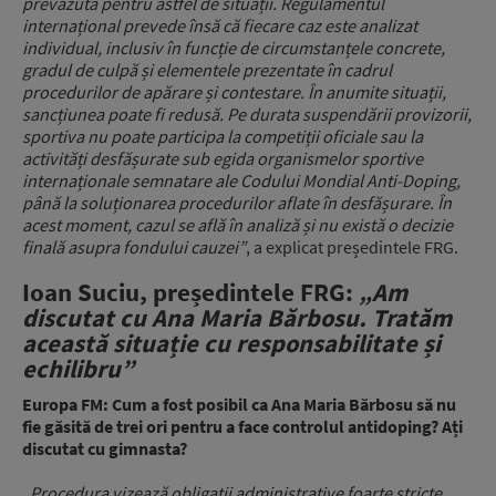
prevăzută pentru astfel de situații. Regulamentul
internațional prevede însă că fiecare caz este analizat
individual, inclusiv în funcție de circumstanțele concrete,
gradul de culpă și elementele prezentate în cadrul
procedurilor de apărare și contestare. În anumite situații,
sancțiunea poate fi redusă. Pe durata suspendării provizorii,
sportiva nu poate participa la competiții oficiale sau la
activități desfășurate sub egida organismelor sportive
internaționale semnatare ale Codului Mondial Anti-Doping,
până la soluționarea procedurilor aflate în desfășurare. În
acest moment, cazul se află în analiză și nu există o decizie
finală asupra fondului cauzei”
, a explicat președintele FRG.
Ioan Suciu, președintele FRG:
„Am
discutat cu Ana Maria Bărbosu. Tratăm
această situație cu responsabilitate și
echilibru”
Europa FM: Cum a fost posibil ca Ana Maria Bărbosu să nu
fie găsită de trei ori pentru a face controlul antidoping? Ați
discutat cu gimnasta?
„Procedura vizează obligații administrative foarte stricte