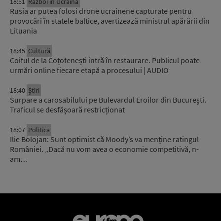
18:51
Război în Ucraina
Rusia ar putea folosi drone ucrainene capturate pentru
provocări în statele baltice, avertizează ministrul apărării din
Lituania
18:45
Cultură
Coiful de la Coțofenești intră în restaurare. Publicul poate
urmări online fiecare etapă a procesului | AUDIO
18:40
Știri
Surpare a carosabilului pe Bulevardul Eroilor din București.
Traficul se desfășoară restricționat
18:07
Politica
Ilie Bolojan: Sunt optimist că Moody’s va menține ratingul
României. „Dacă nu vom avea o economie competitivă, n-
am…