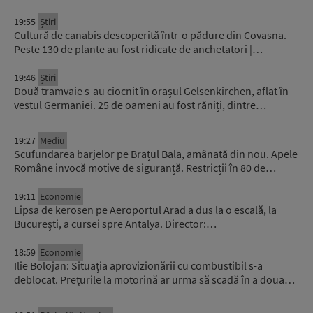
19:55
Știri
Cultură de canabis descoperită într-o pădure din Covasna.
Peste 130 de plante au fost ridicate de anchetatori |…
19:46
Știri
Două tramvaie s-au ciocnit în orașul Gelsenkirchen, aflat în
vestul Germaniei. 25 de oameni au fost răniți, dintre…
19:27
Mediu
Scufundarea barjelor pe Brațul Bala, amânată din nou. Apele
Române invocă motive de siguranță. Restricții în 80 de…
19:11
Economie
Lipsa de kerosen pe Aeroportul Arad a dus la o escală, la
București, a cursei spre Antalya. Director:…
18:59
Economie
Ilie Bolojan: Situaţia aprovizionării cu combustibil s-a
deblocat. Prețurile la motorină ar urma să scadă în a doua…