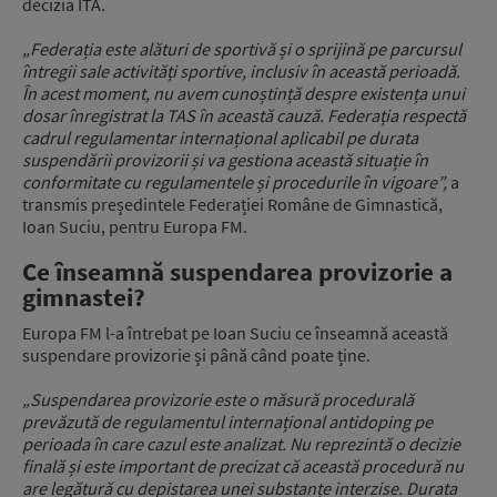
decizia ITA.
„Federația este alături de sportivă și o sprijină pe parcursul
întregii sale activități sportive, inclusiv în această perioadă.
În acest moment, nu avem cunoștință despre existența unui
dosar înregistrat la TAS în această cauză. Federația respectă
cadrul regulamentar internațional aplicabil pe durata
suspendării provizorii și va gestiona această situație în
conformitate cu regulamentele și procedurile în vigoare”,
a
transmis președintele Federației Române de Gimnastică,
Ioan Suciu, pentru Europa FM.
Ce înseamnă suspendarea provizorie a
gimnastei?
Europa FM l-a întrebat pe Ioan Suciu ce înseamnă această
suspendare provizorie și până când poate ține.
„Suspendarea provizorie este o măsură procedurală
prevăzută de regulamentul internațional antidoping pe
perioada în care cazul este analizat. Nu reprezintă o decizie
finală și este important de precizat că această procedură nu
are legătură cu depistarea unei substanțe interzise. Durata