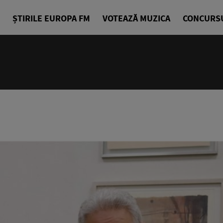
ȘTIRILE EUROPA FM
VOTEAZĂ MUZICA
CONCURS
14:00 - 18
Drum cu pri
Denis Ciuli