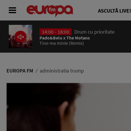
ASCULTĂ LIVE!
14:00 - 18:00
Drum cu prioritate
ACASĂ
Pado&Belu x The Motans
Tine-ma minte (Remix)
ȘTIRI
RADIO
EUROPA FM
administratia trump
CONCURSURI
PODCAST
ASCULTĂ LIVE