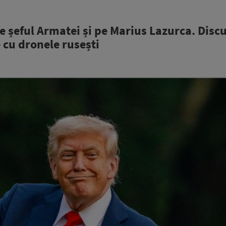
e șeful Armatei și pe Marius Lazurca. Discu
cu dronele rusești