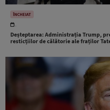
ÎNCHEIAT
.
Deșteptarea: Administrația Trump, pr
resticțiilor de călătorie ale fraților Tat