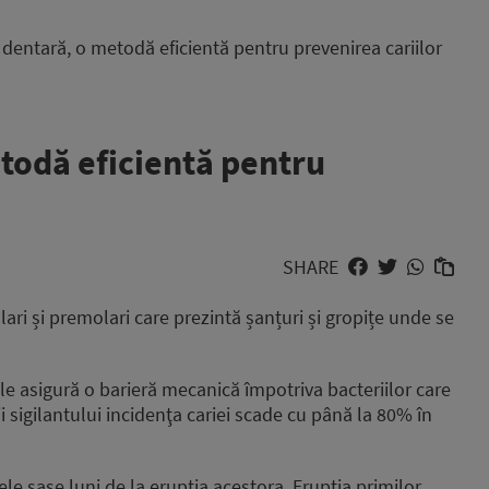
 dentară, o metodă eficientă pentru prevenirea cariilor
etodă eficientă pentru
SHARE
ari și premolari care prezintă șanțuri și gropițe unde se
e asigură o barieră mecanică împotriva bacteriilor care
ii sigilantului incidenţa cariei scade cu până la 80% în
mele şase luni de la erupţia acestora. Erupţia primilor