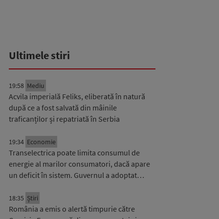
Ultimele stiri
19:58
Mediu
Acvila imperială Feliks, eliberată în natură
după ce a fost salvată din mâinile
traficanților și repatriată în Serbia
19:34
Economie
Transelectrica poate limita consumul de
energie al marilor consumatori, dacă apare
un deficit în sistem. Guvernul a adoptat…
18:35
Știri
România a emis o alertă timpurie către