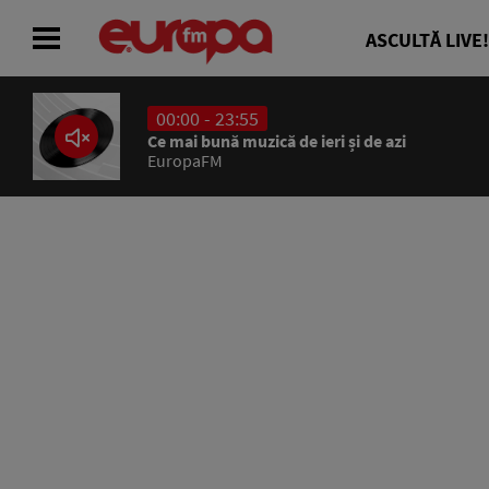
ASCULTĂ LIVE!
00:00 - 23:55
ACASĂ
Ce mai bună muzică de ieri și de azi
EuropaFM
ȘTIRI
RADIO
CONCURSURI
PODCAST
ASCULTĂ LIVE