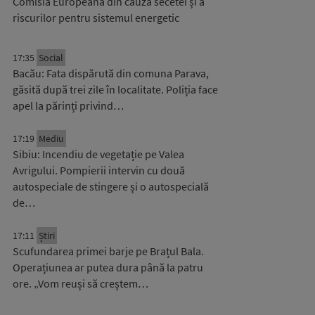
Comisia Europeană din cauza secetei și a
riscurilor pentru sistemul energetic
17:35
Social
Bacău: Fata dispărută din comuna Parava,
găsită după trei zile în localitate. Poliția face
apel la părinți privind…
17:19
Mediu
Sibiu: Incendiu de vegetație pe Valea
Avrigului. Pompierii intervin cu două
autospeciale de stingere și o autospecială
de…
17:11
Știri
Scufundarea primei barje pe Brațul Bala.
Operațiunea ar putea dura până la patru
ore. „Vom reuși să creștem…