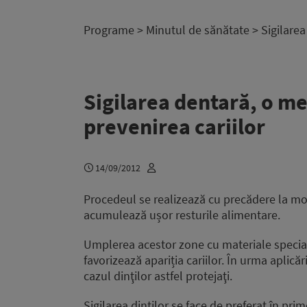
Programe
>
Minutul de sănătate
> Sigilarea
Sigilarea dentară, o m
prevenirea cariilor
14/09/2012
Procedeul se realizează cu precădere la mol
acumulează ușor resturile alimentare.
Umplerea acestor zone cu materiale special
favorizează apariția cariilor. În urma aplicăr
cazul dinţilor astfel protejaţi.
Sigilarea dinţilor se face de preferat în pri