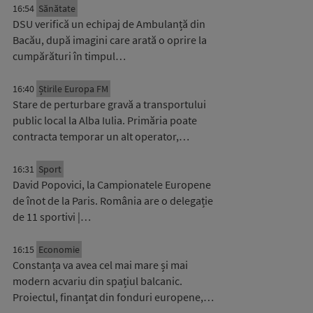
16:54
Sănătate
DSU verifică un echipaj de Ambulanță din
Bacău, după imagini care arată o oprire la
cumpărături în timpul…
16:40
Știrile Europa FM
Stare de perturbare gravă a transportului
public local la Alba Iulia. Primăria poate
contracta temporar un alt operator,…
16:31
Sport
David Popovici, la Campionatele Europene
de înot de la Paris. România are o delegație
de 11 sportivi |…
16:15
Economie
Constanța va avea cel mai mare și mai
modern acvariu din spațiul balcanic.
Proiectul, finanțat din fonduri europene,…