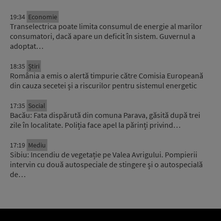
19:34
Economie
Transelectrica poate limita consumul de energie al marilor
consumatori, dacă apare un deficit în sistem. Guvernul a
adoptat…
18:35
Știri
România a emis o alertă timpurie către Comisia Europeană
din cauza secetei și a riscurilor pentru sistemul energetic
17:35
Social
Bacău: Fata dispărută din comuna Parava, găsită după trei
zile în localitate. Poliția face apel la părinți privind…
17:19
Mediu
Sibiu: Incendiu de vegetație pe Valea Avrigului. Pompierii
intervin cu două autospeciale de stingere și o autospecială
de…