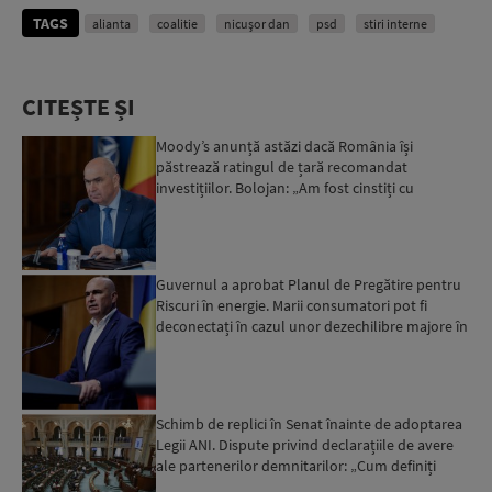
TAGS
alianta
coalitie
nicușor dan
psd
stiri interne
CITEȘTE ȘI
Moody’s anunță astăzi dacă România își
păstrează ratingul de țară recomandat
investițiilor. Bolojan: „Am fost cinstiți cu
românii. Am muncit din greu”...
Guvernul a aprobat Planul de Pregătire pentru
Riscuri în energie. Marii consumatori pot fi
deconectați în cazul unor dezechilibre majore în
sistemul e...
Schimb de replici în Senat înainte de adoptarea
Legii ANI. Dispute privind declarațiile de avere
ale partenerilor demnitarilor: „Cum definiți
amantele...