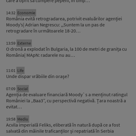
care a oprit să cumpere pepeni, în timp…
14:32
Economie
România evită retrogradarea, potrivit evaluărilor agenției
Moody’s| Adrian Negrescu: ,,Suntem la un pas de
retrogradare în următoarele 18-20…
13:59
Externe
O dronă a explodat în Bulgaria, la 100 de metri de granița cu
România| MApN: radarele nu au…
11:01
Life
Unde dispar vrăbiile din orașe?
07:09
Social
Agenția de evaluare financiară Moody`s a menținut ratingul
României la „Baa3”, cu perspectivă negativă. Țara noastră a
evitat…
19:58
Mediu
Acvila imperială Feliks, eliberată în natură după ce a fost
salvată din mâinile traficanților și repatriată în Serbia