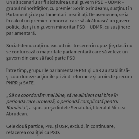
Un alt scenariu ar fi alcătuirea unui guvern PSD – UDMR –
grupul minorităţilor, cu premier Sorin Grindeanu, susţinut în
Parlament şi de parlamentarii neafiliaţi. De asemenea, se ia
în calcul un premier tehnocrat care să alcătuiască un guvern
politic, dar şi un guvern minoritar PSD – UDMR, cu susţinere
parlamentară.
Social-democraţii nu exclud nici trecerea în opoziţie, dacă nu
se conturează o majoritate parlamentară care să voteze un
guvern din care să facă parte PSD.
Între timp, grupurile parlamentare PNL şi USR au stabilit să-
şi coordoneze acţiunile privind reformele şi proiecte precum
PNRR şi SAFE.
„Să ne coordonăm mai bine, să ne aliniem mai bine în
perioada care urmează, o perioadă complicată pentru
România”
, a spus preşedintele Senatului, liberalul Mircea
Abrudean.
Cele două partide, PNL şi USR, exclud, în continuare,
refacerea coaliţiei cu PSD.