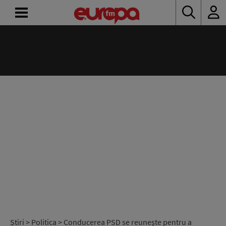
ACASĂ
ȘTIRI
RADIO
CONCURSURI
PODCAST
ASCULTĂ
LIVE
Știri
>
Politica
> Conducerea PSD se reuneşte pentru a