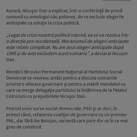
Aseară, Nicuşor Dan a explicat, într-o conferinţă de presă
comună cu omologul său polonez, de ce exclude alegerile
anticipate ca soluţie la criza politică.
„Legat de criza noastră politică internă, ea se va rezolva într-
o direcție pro-occidentală. Mecanismul de alegeri anticipate
este relativ complicat. Nu am avut alegeri anticipate după
1989 şi de asta excludem acest scenariu”
, a declarat Nicușor
Dan.
Membrii Biroului Permanent Naţional al Partidului Social
Democrat se reunesc astăzi pentru a discuta scenariile
privind o viitoare guvernare şi pentru a stabili mandatul cu
care va merge delegaţia partidului la întâlnirea de la Palatul
Cotroceni cu preşedintele Nicuşor Dan.
Potrivit unor surse social-democrate, PSD şi-ar dori, în
primul rând, refacerea coaliţiei de guvernare cu un premier
PNL, dar fără Ilie Bolojan, variantă care pare din ce în ce mai
greu de construit.