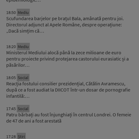
18:50
Mediu
Scufundarea barjelor pe brațul Bala, amânată pentru joi.
Directorul adjunct al Apele Române, despre operațiune:
„Dacă simțim că…
18:20
Mediu
Ministerul Mediului alocă până la zece milioane de euro
pentru proiecte privind protejarea castorului eurasiatic și a
păsărilor…
18:05
Social
Reacția fostului consilier prezidențial, Cătălin Avramescu,
după ce a fost audiat la DIICOT într-un dosar de pornografie
infantilă:…
17:45
Social
Patru bărbați au fost înjunghiați în centrul Londrei. O femeie
de 47 de ani a fost arestată
17:28
Știri