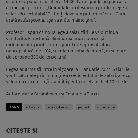
să dureze până în jurul orei 14:30. Participanții au pancarte
cu mesaje precum: „Demnitate profesională printr-o lege a
salarizării echitabilă”, „Uniți devenim puternici” sau „Cum
arată astăzi școala, așa va arăta mâine țara”.
Profesorii spun că noua lege a salarizării le va diminua
veniturile. Ei reclamă eliminarea unor sporuri și
indemnizații, printre care sporul de suprasolicitare
neuropsihică, de 10%, și indemnizația de hrană, în valoare
de aproape 380 de lei pe lună.
Legea ar urma să intre în vigoare la 1 ianuarie 2027. Salariile
vor fi calculate prin înmulțirea coeficientului de salarizare cu
valoarea de referință stabilită pentru acel an, de 4.100 de lei.
Autori: Marta Strâmbeanu și Emanuela Turcu
TAGS
educație
legea salarizarii
protest
stiri interne
CITEȘTE ȘI