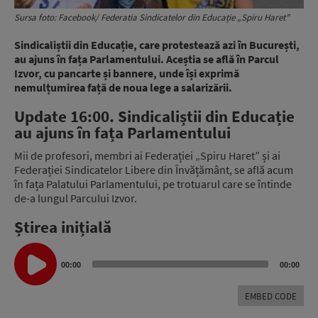
Sursa foto: Facebook/ Federatia Sindicatelor din Educație „Spiru Haret”
Sindicaliștii din Educație, care protestează azi în București,
au ajuns în fața Parlamentului. Aceștia se află în Parcul
Izvor, cu pancarte și bannere, unde își exprimă
nemulțumirea față de noua lege a salarizării.
Update 16:00.
Sindicaliștii din Educație
au ajuns în fața Parlamentului
Mii de profesori, membri ai Federației „Spiru Haret” și ai
Federației Sindicatelor Libere din Învățământ, se află acum
în fața Palatului Parlamentului, pe trotuarul care se întinde
de-a lungul Parcului Izvor.
Știrea inițială
Audio
Player
00:00
00:00
EMBED CODE