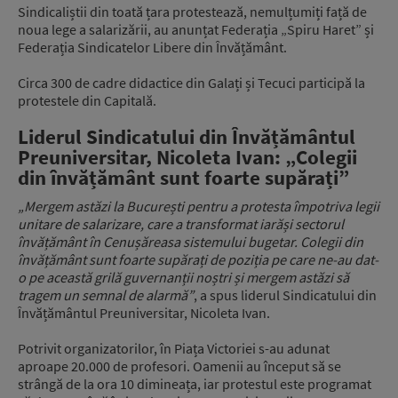
Sindicaliștii din toată țara protestează, nemulțumiți față de
noua lege a salarizării, au anunțat Federația „Spiru Haret” și
Federația Sindicatelor Libere din Învățământ.
Circa 300 de cadre didactice din Galați și Tecuci participă la
protestele din Capitală.
Liderul Sindicatului din Învățământul
Preuniversitar, Nicoleta Ivan: „Colegii
din învățământ sunt foarte supărați”
„Mergem astăzi la București pentru a protesta împotriva legii
unitare de salarizare, care a transformat iarăși sectorul
învățământ în Cenușăreasa sistemului bugetar. Colegii din
învățământ sunt foarte supărați de poziția pe care ne-au dat-
o pe această grilă guvernanții noștri și mergem astăzi să
tragem un semnal de alarmă”
, a spus liderul Sindicatului din
Învățământul Preuniversitar, Nicoleta Ivan.
Potrivit organizatorilor, în Piața Victoriei s-au adunat
aproape 20.000 de profesori. Oamenii au început să se
strângă de la ora 10 dimineața, iar protestul este programat