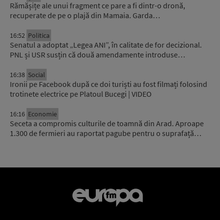
Rămășițe ale unui fragment ce pare a fi dintr-o dronă,
recuperate de pe o plajă din Mamaia. Garda…
16:52
Politica
Senatul a adoptat „Legea ANI”, în calitate de for decizional.
PNL și USR susțin că două amendamente introduse…
16:38
Social
Ironii pe Facebook după ce doi turiști au fost filmați folosind
trotinete electrice pe Platoul Bucegi | VIDEO
16:16
Economie
Seceta a compromis culturile de toamnă din Arad. Aproape
1.300 de fermieri au raportat pagube pentru o suprafață…