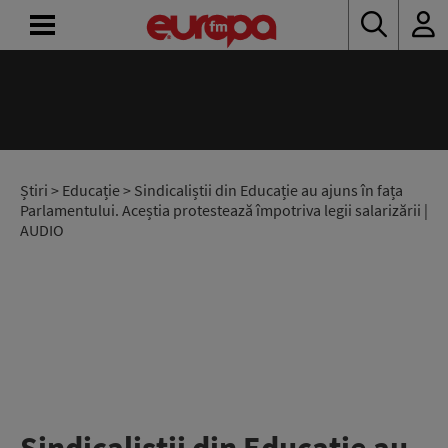
ACASĂ
ȘTIRI
RADIO
Știri
>
Educație
> Sindicaliștii din Educație au ajuns în fața
Parlamentului. Aceștia protestează împotriva legii salarizării |
AUDIO
CONCURSURI
PODCAST
ASCULTĂ
LIVE