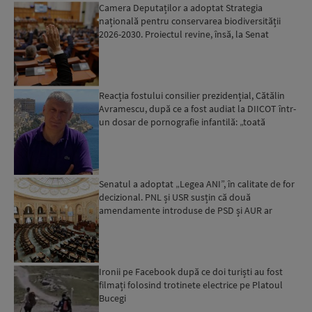
Camera Deputaților a adoptat Strategia
națională pentru conservarea biodiversității
2026-2030. Proiectul revine, însă, la Senat
pentru modificări...
Reacția fostului consilier prezidențial, Cătălin
Avramescu, după ce a fost audiat la DIICOT într-
un dosar de pornografie infantilă: „toată
povestea es...
Senatul a adoptat „Legea ANI”, în calitate de for
decizional. PNL și USR susțin că două
amendamente introduse de PSD și AUR ar
putea pune în pericol u...
Ironii pe Facebook după ce doi turiști au fost
filmați folosind trotinete electrice pe Platoul
Bucegi