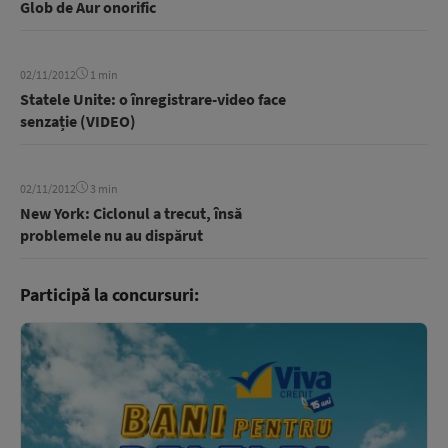
Glob de Aur onorific
02/11/2012
1 min
Statele Unite: o înregistrare-video face
senzație (VIDEO)
02/11/2012
3 min
New York: Ciclonul a trecut, însă
problemele nu au dispărut
Participă la concursuri: