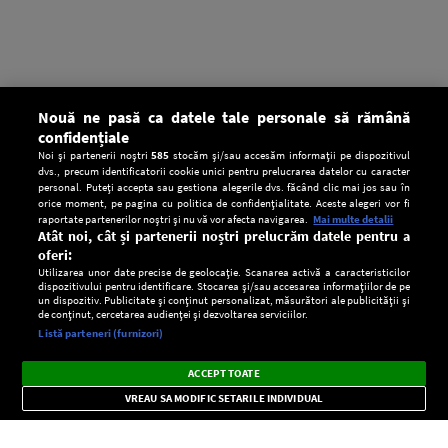
Nouă ne pasă ca datele tale personale să rămână
confidențiale
Noi și partenerii noștri
585
stocăm și/sau accesăm informații pe dispozitivul
dvs., precum identificatorii cookie unici pentru prelucrarea datelor cu caracter
personal. Puteți accepta sau gestiona alegerile dvs. făcând clic mai jos sau în
orice moment, pe pagina cu politica de confidențialitate. Aceste alegeri vor fi
raportate partenerilor noștri și nu vă vor afecta navigarea.
Mai multe detalii
Atât noi, cât și partenerii noștri prelucrăm datele pentru a
oferi:
Utilizarea unor date precise de geolocație. Scanarea activă a caracteristicilor
dispozitivului pentru identificare. Stocarea și/sau accesarea informațiilor de pe
un dispozitiv. Publicitate și conținut personalizat, măsurători ale publicității și
de conținut, cercetarea audienței și dezvoltarea serviciilor.
Setări:
Listă parteneri (furnizori)
Ascultă Europa FM în aplicație
Dark
×
Instalează
Radio live, podcasturi, știri și alerte
ACCEPT TOATE
Mode
importante.
VREAU SA MODIFIC SETARILE INDIVIDUAL
CONFIDENŢIALITATE