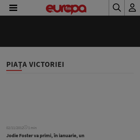
ACASĂ
ȘTIRI
RADIO
PIAȚA VICTORIEI
CONCURSURI
PODCAST
ASCULTĂ
LIVE
02/11/2012
1 min
Jodie Foster va primi, în ianuarie, un