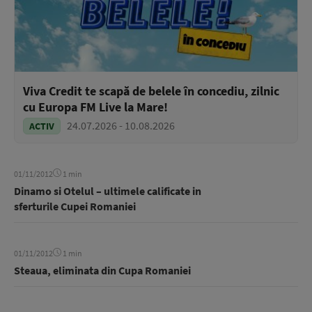
Viva Credit te scapă de belele în concediu, zilnic
cu Europa FM Live la Mare!
24.07.2026 - 10.08.2026
ACTIV
01/11/2012
1 min
Dinamo si Otelul – ultimele calificate in
sferturile Cupei Romaniei
01/11/2012
1 min
Steaua, eliminata din Cupa Romaniei