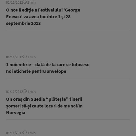
01/11/2012
2 min
O nouă ediţie a Festivalului ‘George
Enescu’ va avea loc între 1 şi 28
septembrie 2013
01/11/2012
1 min
1 noiembrie – dată de la care se folosesc
noi etichete pentru anvelope
01/11/2012
1 min
Un oraş din Suedia “plăteşte” tinerii
şomeri să-şi caute locuri de muncă în
Norvegia
01/11/2012
1 min