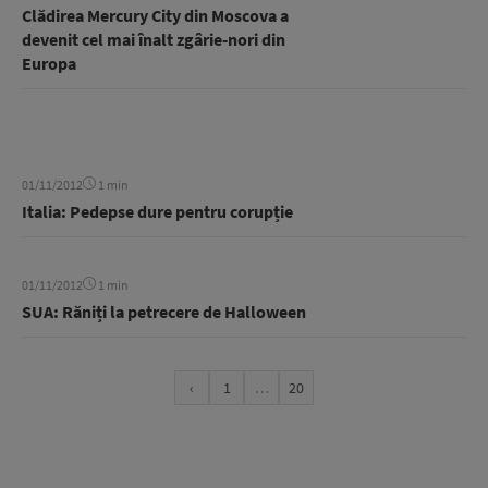
Clădirea Mercury City din Moscova a
devenit cel mai înalt zgârie-nori din
Europa
01/11/2012
1 min
Italia: Pedepse dure pentru corupție
01/11/2012
1 min
SUA: Răniți la petrecere de Halloween
‹
1
…
20