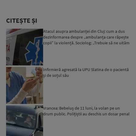
CITEȘTE ȘI
Atacul asupra ambulanței din Cluj: cum a dus
dezinformarea despre „ambulanța care răpește
copii” la violență. Sociolog: „Trebuie să ne uităm
cu îngrij...
Infirmieră agresată la UPU Slatina de o pacientă
și de soțul său
Vrancea: Bebeluș de 11 luni, la volan pe un
drum public. Polițiștii au deschis un dosar penal