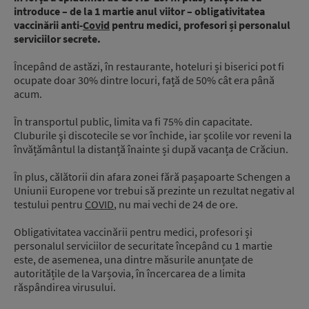
introduce – de la 1 martie anul viitor – obligativitatea
vaccinării anti-
Covid
pentru medici, profesori și personalul
serviciilor secrete.
Începând de astăzi, în restaurante, hoteluri și biserici pot fi
ocupate doar 30% dintre locuri, față de 50% cât era până
acum.
În transportul public, limita va fi 75% din capacitate.
Cluburile şi discotecile se vor închide, iar școlile vor reveni la
învățământul la distanță înainte și după vacanța de Crăciun.
În plus, călătorii din afara zonei fără pașapoarte Schengen a
Uniunii Europene vor trebui să prezinte un rezultat negativ al
testului pentru
COVID
, nu mai vechi de 24 de ore.
Obligativitatea vaccinării pentru medici, profesori și
personalul serviciilor de securitate începând cu 1 martie
este, de asemenea, una dintre măsurile anunțate de
autoritățile de la Varșovia, în încercarea de a limita
răspândirea virusului.