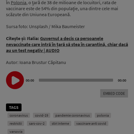
În
Polonia
, o ţară de 38 de milioane de locuitori, rata de
vaccinare este de 54% din populaţie, una dintre cele mai
scăzute din Uniunea Europeană.
Sursa foto: Unsplash / Mika Baumeister
Citește și: Italia:
Guvernul a decis ca persoanele
nevaccinate care intră în țară să stea în carantină, chiar dacă
au un test negativ | AUDIO
Autor: Ioana Brustur Căpitanu
Audio
Player
00:00
00:00
EMBED CODE
TAGS
coronavirus
covid-19
pandemie coronavirus
polonia
restrictii
sars-cov-2
stiri interne
vaccinare anti covid
varsovia