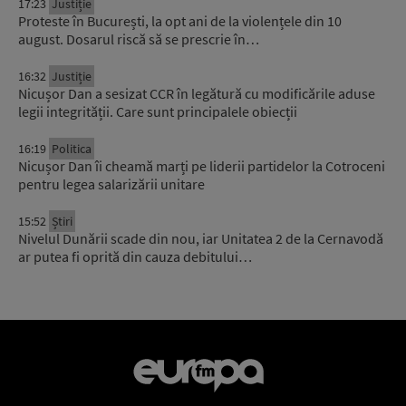
17:23
Justiție
Proteste în București, la opt ani de la violențele din 10
august. Dosarul riscă să se prescrie în…
16:32
Justiție
Nicușor Dan a sesizat CCR în legătură cu modificările aduse
legii integrității. Care sunt principalele obiecții
16:19
Politica
Nicușor Dan îi cheamă marți pe liderii partidelor la Cotroceni
pentru legea salarizării unitare
15:52
Știri
Nivelul Dunării scade din nou, iar Unitatea 2 de la Cernavodă
ar putea fi oprită din cauza debitului…