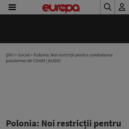
ACASĂ
ȘTIRI
RADIO
Știri
>
Social
> Polonia: Noi restricții pentru combaterea
pandemiei de COVID | AUDIO
CONCURSURI
PODCAST
ASCULTĂ
LIVE
Polonia: Noi restricții pentru