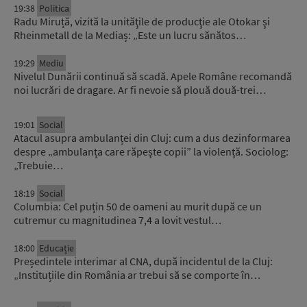
19:38
Politica
Radu Miruță, vizită la unităţile de producţie ale Otokar şi
Rheinmetall de la Mediaș: „Este un lucru sănătos…
19:29
Mediu
Nivelul Dunării continuă să scadă. Apele Române recomandă
noi lucrări de dragare. Ar fi nevoie să plouă două-trei…
19:01
Social
Atacul asupra ambulanței din Cluj: cum a dus dezinformarea
despre „ambulanța care răpește copii” la violență. Sociolog:
„Trebuie…
18:19
Social
Columbia: Cel puțin 50 de oameni au murit după ce un
cutremur cu magnitudinea 7,4 a lovit vestul…
18:00
Educație
Președintele interimar al CNA, după incidentul de la Cluj:
„Instituțiile din România ar trebui să se comporte în…