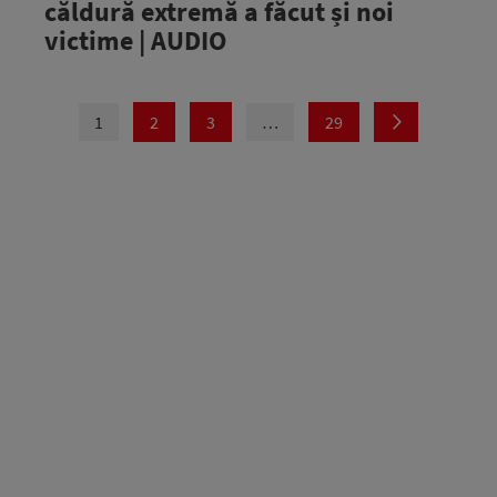
căldură extremă a făcut și noi
victime | AUDIO
1
2
3
…
29