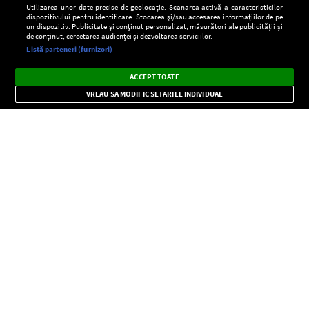
Utilizarea unor date precise de geolocație. Scanarea activă a caracteristicilor
dispozitivului pentru identificare. Stocarea și/sau accesarea informațiilor de pe
un dispozitiv. Publicitate și conținut personalizat, măsurători ale publicității și
de conținut, cercetarea audienței și dezvoltarea serviciilor.
Setări:
Listă parteneri (furnizori)
Ascultă Europa FM în aplicație
Dark
×
Instalează
Radio live, podcasturi, știri și alerte
ACCEPT TOATE
Mode
importante.
VREAU SA MODIFIC SETARILE INDIVIDUAL
CONFIDENŢIALITATE
Copyright © Europa FM. Toate drepturile rezervate. 2026
SOCIAL