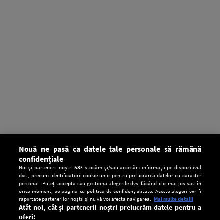
Nouă ne pasă ca datele tale personale să rămână
confidențiale
Noi și partenerii noștri
585
stocăm și/sau accesăm informații pe dispozitivul
dvs., precum identificatorii cookie unici pentru prelucrarea datelor cu caracter
personal. Puteți accepta sau gestiona alegerile dvs. făcând clic mai jos sau în
orice moment, pe pagina cu politica de confidențialitate. Aceste alegeri vor fi
raportate partenerilor noștri și nu vă vor afecta navigarea.
Mai multe detalii
Atât noi, cât și partenerii noștri prelucrăm datele pentru a
oferi: