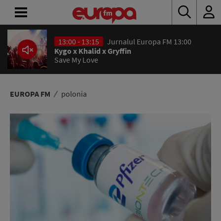
13:00 - 13:15
Jurnalul Europa FM 13:00
ACASĂ
Kygo x Khalid x Gryffin
Save My Love
ȘTIRI
RADIO
EUROPA FM
polonia
CONCURSURI
PODCAST
ASCULTĂ
LIVE