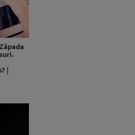
 Zăpada
suri.
? |