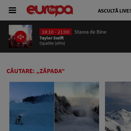
ASCULTĂ LIVE!
18:10 - 21:00
Starea de Bine
ACASĂ
Taylor Swift
Opalite (efm)
ȘTIRI
RADIO
CĂUTARE: „ZĂPADA“
CONCURSURI
PODCAST
ASCULTĂ LIVE