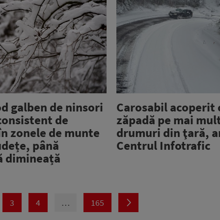
d galben de ninsori
Carosabil acoperit 
 consistent de
zăpadă pe mai mul
în zonele de munte
drumuri din ţară, 
udețe, până
Centrul Infotrafic
 dimineață
3
4
…
165