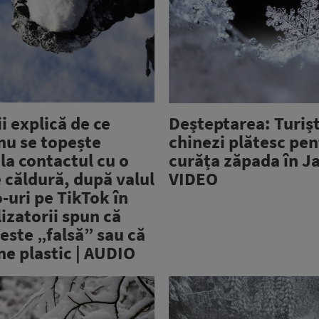
ii explică de ce
Deșteptarea: Turișt
nu se topește
chinezi plătesc pen
la contactul cu o
curăța zăpada în Ja
 căldură, după valul
VIDEO
-uri pe TikTok în
lizatorii spun că
este „falsă” sau că
ne plastic | AUDIO