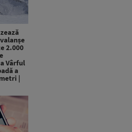
izează
avalanșe
te 2.000
le
La Vârful
padă a
metri |