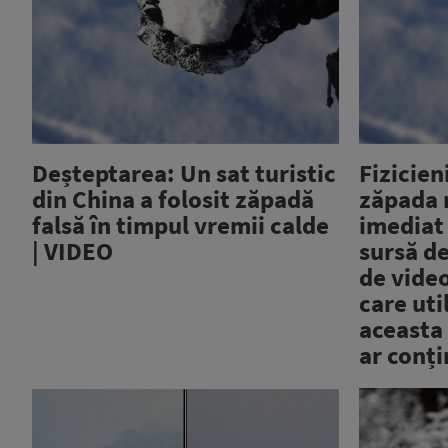
Deșteptarea: Un sat turistic
Fizicien
din China a folosit zăpadă
zăpada 
falsă în timpul vremii calde
imediat 
| VIDEO
sursă de
de video
care uti
aceasta 
ar conți