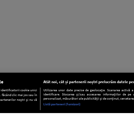
le
Atât noi, cât și partenerii noștri prelucrăm datele pen
dentificatorii cookie unici
Utilizarea unor date precise de geolocație. Scanarea activă a c
identificare. Stocarea și/sau accesarea informațiilor de pe u
. făcând clic mai jos sau în
personalizat, măsurători ale publicității și de conținut, cercetarea
partenerilor noștri și nu vă
Listă parteneri (furnizori)