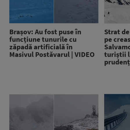
Brașov: Au fost puse în
Strat d
funcțiune tunurile cu
pe creas
zăpadă artificială în
Salvamo
Masivul Postăvarul | VIDEO
turiștii 
prudenț