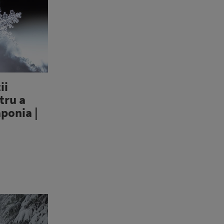
ii
tru a
ponia |