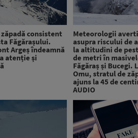
e zăpadă consistent
Meteorologii avert
ta Făgărașului.
asupra riscului de 
nt Argeș îndeamnă
la altitudini de pes
la atenție și
de metri în masive
ă
Făgăraș și Bucegi. 
Omu, stratul de ză
ajuns la 45 de centi
AUDIO