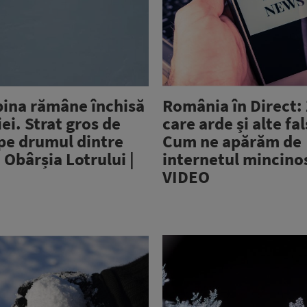
pina rămâne închisă
România în Direct:
iei. Strat gros de
care arde și alte fal
pe drumul dintre
Cum ne apărăm de
 Obârșia Lotrului |
internetul mincinos
VIDEO