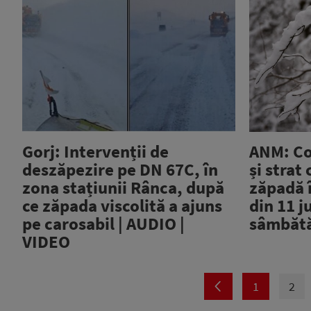
Gorj: Intervenții de
ANM: Co
deszăpezire pe DN 67C, în
și strat
zona stațiunii Rânca, după
zăpadă 
ce zăpada viscolită a ajuns
din 11 j
pe carosabil | AUDIO |
sâmbătă
VIDEO
1
2