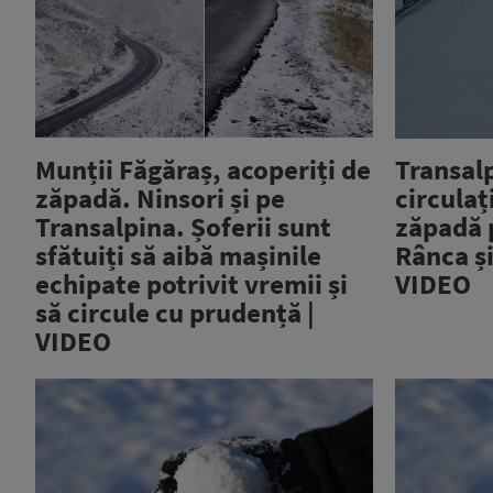
Munții Făgăraș, acoperiți de
Transal
zăpadă. Ninsori și pe
circulaț
Transalpina. Șoferii sunt
zăpadă 
sfătuiți să aibă mașinile
Rânca și
echipate potrivit vremii și
VIDEO
să circule cu prudență |
VIDEO