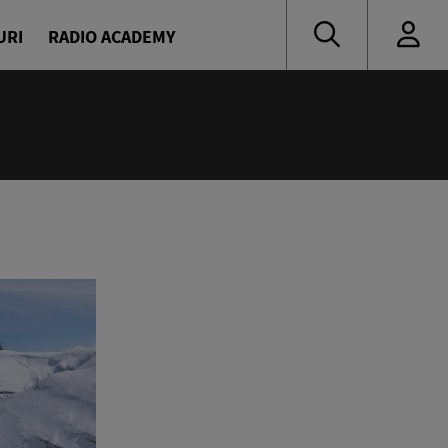
URI
RADIO ACADEMY
:00
ine
avrilă