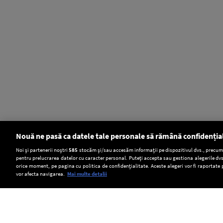
Nouă ne pasă ca datele tale personale să rămână confidenția
Setări:
Noi și partenerii noștri
585
stocăm și/sau accesăm informații pe dispozitivul dvs., precum i
pentru prelucrarea datelor cu caracter personal. Puteți accepta sau gestiona alegerile dvs
Dark Mode
orice moment, pe pagina cu politica de confidențialitate. Aceste alegeri vor fi raportate 
vor afecta navigarea.
Mai multe detalii