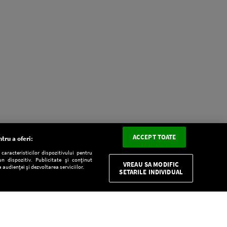
ACCEPT TOATE
tru a oferi:
aracteristicilor dispozitivului pentru
n dispozitiv. Publicitate și conținut
VREAU SA MODIFIC
 audienței și dezvoltarea serviciilor.
SETARILE INDIVIDUAL
CONFIDENŢIALITATE