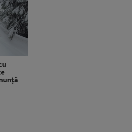
cu
te
anunță