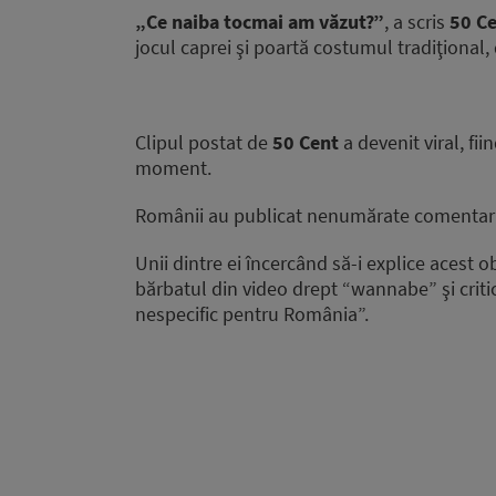
„Ce naiba tocmai am văzut?”
, a scris
50 C
jocul caprei şi poartă costumul tradiţional
Clipul postat de
50 Cent
a devenit viral, fi
moment.
Românii au publicat nenumărate comentarii
Unii dintre ei încercând să-i explice acest ob
bărbatul din video drept “wannabe” şi criti
nespecific pentru România”.