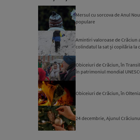
Mersul cu sorcova de Anul Nou.
populare
Amintiri valoroase de Crăciun 
colindatul la sat și copilăria la
Obiceiuri de Crăciun, în Trans
în patrimoniul mondial UNESC
Obiceiuri de Crăciun, în Oltenia
24 decembrie, Ajunul Crăciunulu