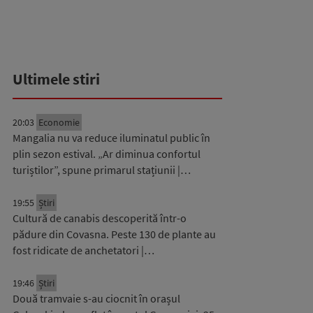
Ultimele stiri
20:03
Economie
Mangalia nu va reduce iluminatul public în
plin sezon estival. „Ar diminua confortul
turiștilor”, spune primarul stațiunii |…
19:55
Știri
Cultură de canabis descoperită într-o
pădure din Covasna. Peste 130 de plante au
fost ridicate de anchetatori |…
19:46
Știri
Două tramvaie s-au ciocnit în orașul