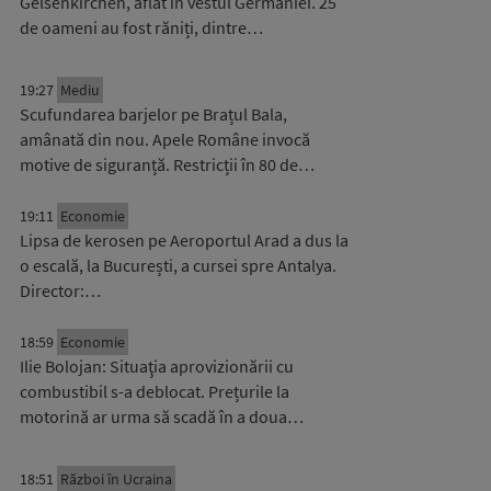
Gelsenkirchen, aflat în vestul Germaniei. 25
de oameni au fost răniți, dintre…
19:27
Mediu
Scufundarea barjelor pe Brațul Bala,
amânată din nou. Apele Române invocă
motive de siguranță. Restricții în 80 de…
19:11
Economie
Lipsa de kerosen pe Aeroportul Arad a dus la
o escală, la București, a cursei spre Antalya.
Director:…
18:59
Economie
Ilie Bolojan: Situaţia aprovizionării cu
combustibil s-a deblocat. Prețurile la
motorină ar urma să scadă în a doua…
18:51
Război în Ucraina