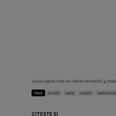
Jocul caprei este un obicei străvechi şi trad
TAGS
50 cent
capra
craciun
sarbatori de
CITEȘTE ȘI