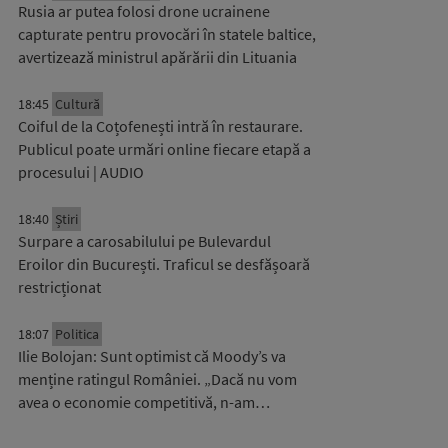
Rusia ar putea folosi drone ucrainene
capturate pentru provocări în statele baltice,
avertizează ministrul apărării din Lituania
18:45
Cultură
Coiful de la Coțofenești intră în restaurare.
Publicul poate urmări online fiecare etapă a
procesului | AUDIO
18:40
Știri
Surpare a carosabilului pe Bulevardul
Eroilor din București. Traficul se desfășoară
restricționat
18:07
Politica
Ilie Bolojan: Sunt optimist că Moody’s va
menține ratingul României. „Dacă nu vom
avea o economie competitivă, n-am…