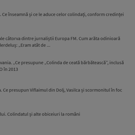
 Ce înseamnă și ce le aduce celor colindați, conform credinței
ale câtorva dintre jurnaliștii Europa FM. Cum arăta odinioară
 derdeluș: „Eram atât de ...
ilvania. „Ce presupune „Colinda de ceată bărbătească”, inclusă
O în 2013
. Ce presupun Viflaimul din Dolj, Vasilca și scormonitul în foc
i. Colindatul și alte obiceiuri la români