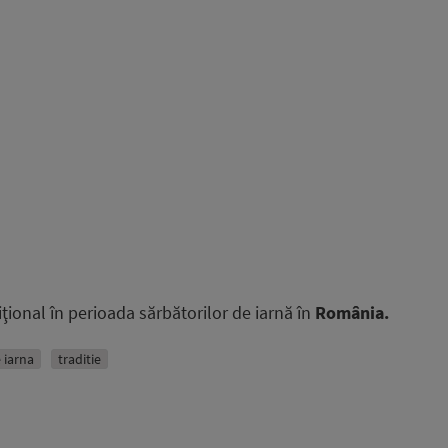
iţional în perioada sărbătorilor de iarnă în
România.
 iarna
traditie