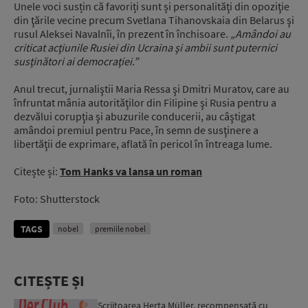
Unele voci susțin că favoriți sunt și personalităţi din opoziţie
din ţările vecine precum Svetlana Tihanovskaia din Belarus şi
rusul Aleksei Navalnîi, în prezent în închisoare.
„Amândoi au
criticat acţiunile Rusiei din Ucraina şi ambii sunt puternici
susţinători ai democraţiei.”
Anul trecut, jurnaliştii Maria Ressa şi Dmitri Muratov, care au
înfruntat mânia autorităţilor din Filipine şi Rusia pentru a
dezvălui corupţia şi abuzurile conducerii, au câştigat
amândoi premiul pentru Pace, în semn de susţinere a
libertăţii de exprimare, aflată în pericol în întreaga lume.
Citește și:
Tom Hanks va lansa un roman
Foto: Shutterstock
TAGS
nobel
premiile nobel
CITEȘTE ȘI
Scriitoarea Herta Müller, recompensată cu