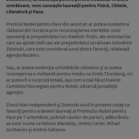
următoare, vom cunoaște laureații pentru Fizică, Chimie,
Literatură și Pace.
Premiul Nobel pentru Pace din acest an ar putea condamna
războiul din Ucraina prin recunoaşterea meritelor unor
oponenţi ai preşedintelui rus Vladimir Putin, ale voluntarilor
care au ajutat civili sau ale preşedintelui ucrainean Volodimir
Zelenski, care este considerat unul dintre favoriţi, relatează
agenţia Reuters.
Sau, ar putea evidenţia schimbările climatice şi ar putea
recompensa o militantă pentru mediu ca Greta Thunberg, ori
ar putea fi o surpriză totală, aşa cum a mai făcut înainte
Comitetul Norvegian pentru Nobel, observă jurnaliștii
agenției.
Ziarul Kiev Independent şi Zelenski sunt în prezent cotaţi ca
favoriţi pentru a deveni laureaţi ai Premiului Nobel pentru
Pace pe 7 octombrie, potrivit caselor de pariuri, alăturându-
se unor nume ca Nelson Mandela, Jimmy Carter, Mihail
Gorbaciov şi Andrei Saharov.