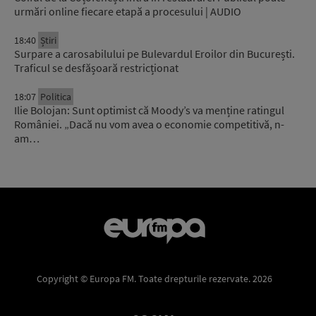
urmări online fiecare etapă a procesului | AUDIO
18:40
Știri
Surpare a carosabilului pe Bulevardul Eroilor din București.
Traficul se desfășoară restricționat
18:07
Politica
Ilie Bolojan: Sunt optimist că Moody’s va menține ratingul
României. „Dacă nu vom avea o economie competitivă, n-
am…
Copyright © Europa FM. Toate drepturile rezervate. 2026