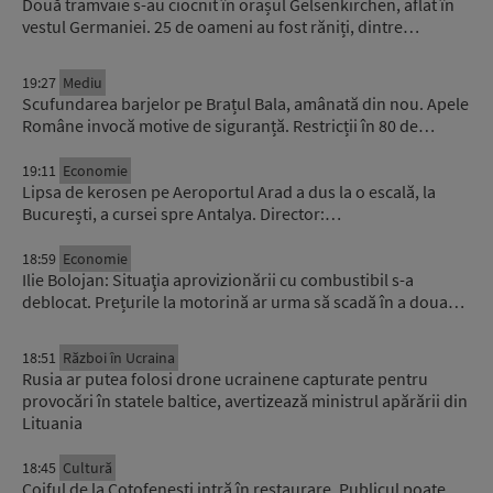
Două tramvaie s-au ciocnit în orașul Gelsenkirchen, aflat în
vestul Germaniei. 25 de oameni au fost răniți, dintre…
19:27
Mediu
Scufundarea barjelor pe Brațul Bala, amânată din nou. Apele
Române invocă motive de siguranță. Restricții în 80 de…
19:11
Economie
Lipsa de kerosen pe Aeroportul Arad a dus la o escală, la
București, a cursei spre Antalya. Director:…
18:59
Economie
Ilie Bolojan: Situaţia aprovizionării cu combustibil s-a
deblocat. Prețurile la motorină ar urma să scadă în a doua…
18:51
Război în Ucraina
Rusia ar putea folosi drone ucrainene capturate pentru
provocări în statele baltice, avertizează ministrul apărării din
Lituania
18:45
Cultură
Coiful de la Coțofenești intră în restaurare. Publicul poate