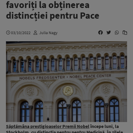
favoriți la obținerea
distincției pentru Pace
03/10/2022
Julia Nagy
Săptămâna prestigioaselor Premii Nobel
începe luni, la
Stockholm, cu distincția pentru pentru Medicină. În zilele