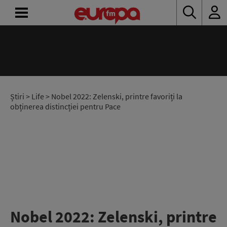
ACASĂ
ȘTIRI
RADIO
Știri
>
Life
> Nobel 2022: Zelenski, printre favoriți la
obținerea distincției pentru Pace
CONCURSURI
PODCAST
ASCULTĂ
LIVE
Nobel 2022: Zelenski, printre