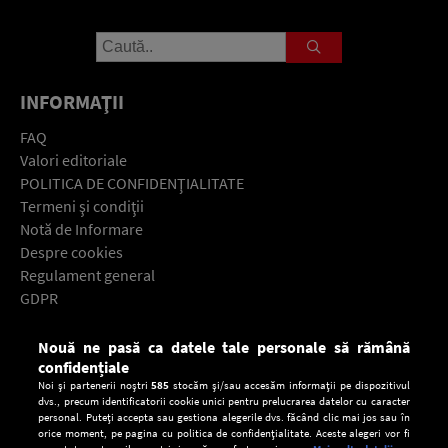
INFORMAŢII
FAQ
Valori editoriale
POLITICA DE CONFIDENŢIALITATE
Termeni şi condiţii
Notă de Informare
Despre cookies
Regulament general
GDPR
Contact
Nouă ne pasă ca datele tale personale să rămână
Descarcă gratuit aplicaţia Europa FM pentru smartphone:
confidențiale
Noi și partenerii noștri
585
stocăm și/sau accesăm informații pe dispozitivul
dvs., precum identificatorii cookie unici pentru prelucrarea datelor cu caracter
personal. Puteți accepta sau gestiona alegerile dvs. făcând clic mai jos sau în
orice moment, pe pagina cu politica de confidențialitate. Aceste alegeri vor fi