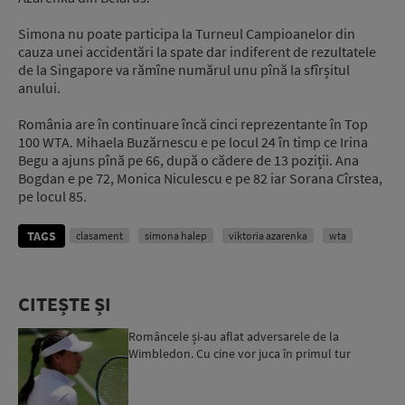
Simona nu poate participa la Turneul Campioanelor din
cauza unei accidentări la spate dar indiferent de rezultatele
de la Singapore va rămîne numărul unu pînă la sfîrșitul
anului.
România are în continuare încă cinci reprezentante în Top
100 WTA. Mihaela Buzărnescu e pe locul 24 în timp ce Irina
Begu a ajuns pînă pe 66, după o cădere de 13 poziții. Ana
Bogdan e pe 72, Monica Niculescu e pe 82 iar Sorana Cîrstea,
pe locul 85.
TAGS
clasament
simona halep
viktoria azarenka
wta
CITEȘTE ȘI
Româncele și-au aflat adversarele de la
Wimbledon. Cu cine vor juca în primul tur