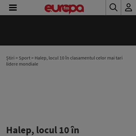
ACASĂ
ȘTIRI
RADIO
Știri
>
Sport
> Halep, locul 10 în clasamentul celor mai tari
lidere mondiale
CONCURSURI
PODCAST
ASCULTĂ
LIVE
Halep, locul 10 în