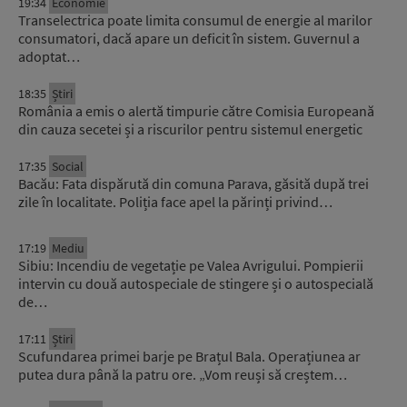
19:34
Economie
Transelectrica poate limita consumul de energie al marilor
consumatori, dacă apare un deficit în sistem. Guvernul a
adoptat…
18:35
Știri
România a emis o alertă timpurie către Comisia Europeană
din cauza secetei și a riscurilor pentru sistemul energetic
17:35
Social
Bacău: Fata dispărută din comuna Parava, găsită după trei
zile în localitate. Poliția face apel la părinți privind…
17:19
Mediu
Sibiu: Incendiu de vegetație pe Valea Avrigului. Pompierii
intervin cu două autospeciale de stingere și o autospecială
de…
17:11
Știri
Scufundarea primei barje pe Brațul Bala. Operațiunea ar
putea dura până la patru ore. „Vom reuși să creștem…