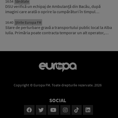
16:54
Sănătate
DSU verifică un echipaj de Ambulanță din Bacău, după
imagini care arată o oprire la cumpărături în timpul…
16:40
Știrile Europa FM
Stare de perturbare gravă a transportului public local la Alba
Iulia. Primăria poate contracta temporar un alt operator,…
Copyright © Europa FM. Toate drepturile rezervate. 2026
SOCIAL