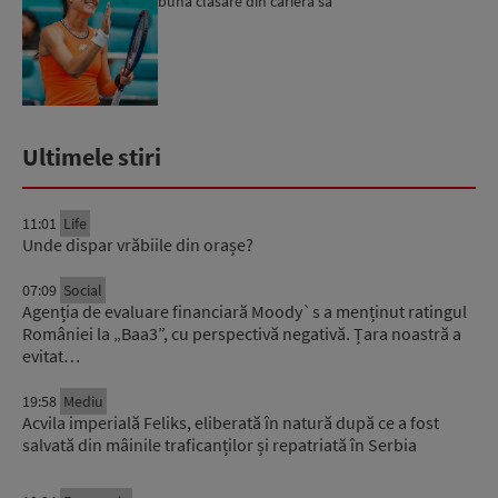
bună clasare din cariera sa
Ultimele stiri
11:01
Life
Unde dispar vrăbiile din orașe?
07:09
Social
Agenția de evaluare financiară Moody`s a menținut ratingul
României la „Baa3”, cu perspectivă negativă. Țara noastră a
evitat…
19:58
Mediu
Acvila imperială Feliks, eliberată în natură după ce a fost
salvată din mâinile traficanților și repatriată în Serbia