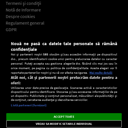
Termeni şi condiţii
Notă de Informare
Despre cookies
Regulament general
GDPR
Contact
Nouă ne pasă ca datele tale personale să rămână
Descarcă gratuit aplicaţia Europa FM pentru smartphone:
confidențiale
Noi și partenerii noștri
585
stocăm și/sau accesăm informații pe dispozitivul
dvs., precum identificatorii cookie unici pentru prelucrarea datelor cu caracter
personal. Puteți accepta sau gestiona alegerile dvs. făcând clic mai jos sau în
orice moment, pe pagina cu politica de confidențialitate. Aceste alegeri vor fi
raportate partenerilor noștri și nu vă vor afecta navigarea.
Mai multe detalii
Atât noi, cât și partenerii noștri prelucrăm datele pentru a
oferi:
Utilizarea unor date precise de geolocație. Scanarea activă a caracteristicilor
dispozitivului pentru identificare. Stocarea și/sau accesarea informațiilor de pe
un dispozitiv. Publicitate și conținut personalizat, măsurători ale publicității și
de conținut, cercetarea audienței și dezvoltarea serviciilor.
Setări:
Listă parteneri (furnizori)
Ascultă Europa FM în aplicație
Dark
×
Instalează
Radio live, podcasturi, știri și alerte
ACCEPT TOATE
Mode
importante.
VREAU SA MODIFIC SETARILE INDIVIDUAL
CONFIDENŢIALITATE