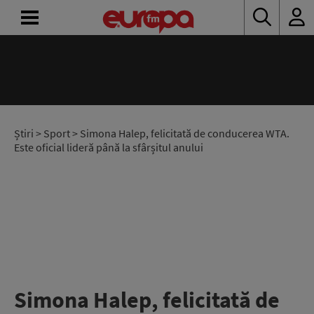
ACASĂ
ȘTIRI
RADIO
Știri
>
Sport
> Simona Halep, felicitată de conducerea WTA.
Este oficial lideră până la sfârșitul anului
CONCURSURI
PODCAST
ASCULTĂ
LIVE
Simona Halep, felicitată de