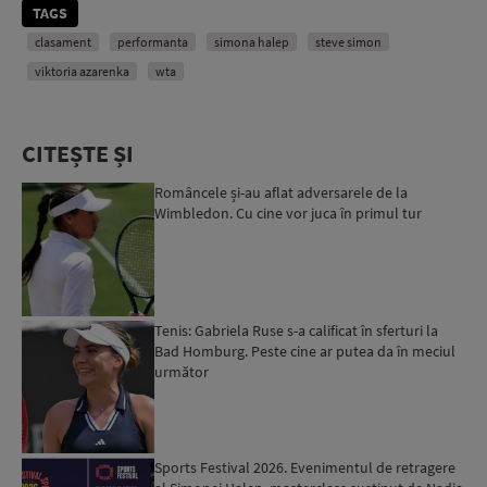
TAGS
clasament
performanta
simona halep
steve simon
viktoria azarenka
wta
CITEȘTE ȘI
Româncele și-au aflat adversarele de la
Wimbledon. Cu cine vor juca în primul tur
Tenis: Gabriela Ruse s-a calificat în sferturi la
Bad Homburg. Peste cine ar putea da în meciul
următor
Sports Festival 2026. Evenimentul de retragere