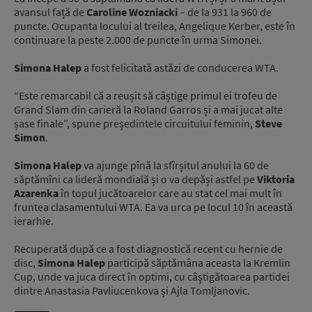
avansul față de
Caroline Wozniacki
– de la 931 la 960 de
puncte. Ocupanta locului al treilea, Angelique Kerber, este în
continuare la peste 2.000 de puncte în urma Simonei.
Simona Halep
a fost felicitată astăzi de conducerea WTA.
“Este remarcabil că a reușit să câștige primul ei trofeu de
Grand Slam din carieră la Roland Garros și a mai jucat alte
șase finale”, spune președintele circuitului feminin,
Steve
Simon
.
Simona Halep
va ajunge pînă la sfîrșitul anului la 60 de
săptămîni ca lideră mondială și o va depăși astfel pe
Viktoria
Azarenka
în topul jucătoarelor care au stat cel mai mult în
fruntea clasamentului WTA. Ea va urca pe locul 10 în această
ierarhie.
Recuperată după ce a fost diagnostică recent cu hernie de
disc,
Simona Halep
participă săptămâna aceasta la Kremlin
Cup, unde va juca direct în optimi, cu câştigătoarea partidei
dintre Anastasia Pavliucenkova și Ajla Tomljanovic.