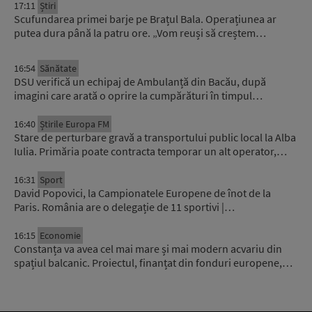
17:11
Știri
Scufundarea primei barje pe Brațul Bala. Operațiunea ar
putea dura până la patru ore. „Vom reuși să creștem…
16:54
Sănătate
DSU verifică un echipaj de Ambulanță din Bacău, după
imagini care arată o oprire la cumpărături în timpul…
16:40
Știrile Europa FM
Stare de perturbare gravă a transportului public local la Alba
Iulia. Primăria poate contracta temporar un alt operator,…
16:31
Sport
David Popovici, la Campionatele Europene de înot de la
Paris. România are o delegație de 11 sportivi |…
16:15
Economie
Constanța va avea cel mai mare și mai modern acvariu din
spațiul balcanic. Proiectul, finanțat din fonduri europene,…