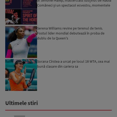
al Simonei Halep, masterclass susținut de Nadia
Comăneci și un spectacol ecvestru, momentele
speciale c...
Serena Williams revine pe terenul de tenis.
Fostul lider mondial debutează în proba de
dublu de la Queen's
Sorana Cîrstea a urcat pe locul 18 WTA, cea mai
bună clasare din cariera sa
Ultimele stiri