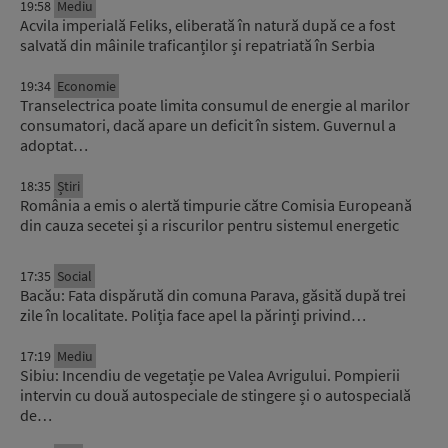
19:58
Mediu
Acvila imperială Feliks, eliberată în natură după ce a fost
salvată din mâinile traficanților și repatriată în Serbia
19:34
Economie
Transelectrica poate limita consumul de energie al marilor
consumatori, dacă apare un deficit în sistem. Guvernul a
adoptat…
18:35
Știri
România a emis o alertă timpurie către Comisia Europeană
din cauza secetei și a riscurilor pentru sistemul energetic
17:35
Social
Bacău: Fata dispărută din comuna Parava, găsită după trei
zile în localitate. Poliția face apel la părinți privind…
17:19
Mediu
Sibiu: Incendiu de vegetație pe Valea Avrigului. Pompierii
intervin cu două autospeciale de stingere și o autospecială
de…