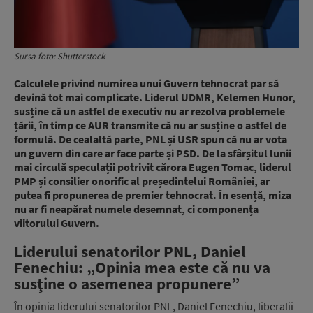
Sursa foto: Shutterstock
Calculele privind numirea unui Guvern tehnocrat par să
devină tot mai complicate. Liderul UDMR, Kelemen Hunor,
susține că un astfel de executiv nu ar rezolva problemele
țării, în timp ce AUR transmite că nu ar susține o astfel de
formulă. De cealaltă parte, PNL și USR spun că nu ar vota
un guvern din care ar face parte și PSD. De la sfârșitul lunii
mai circulă speculații potrivit cărora Eugen Tomac, liderul
PMP și consilier onorific al președintelui României, ar
putea fi propunerea de premier tehnocrat. În esență, miza
nu ar fi neapărat numele desemnat, ci componența
viitorului Guvern.
Liderului senatorilor PNL, Daniel
Fenechiu: „Opinia mea este că nu va
susţine o asemenea propunere”
În opinia liderului senatorilor PNL, Daniel Fenechiu, liberalii