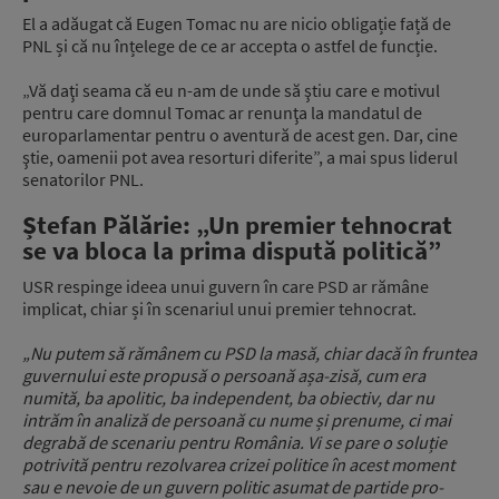
El a adăugat că Eugen Tomac nu are nicio obligație față de
PNL și că nu înțelege de ce ar accepta o astfel de funcție.
„Vă daţi seama că eu n-am de unde să ştiu care e motivul
pentru care domnul Tomac ar renunţa la mandatul de
europarlamentar pentru o aventură de acest gen. Dar, cine
ştie, oamenii pot avea resorturi diferite”, a mai spus liderul
senatorilor PNL.
Ștefan Pălărie: „Un premier tehnocrat
se va bloca la prima dispută politică”
USR respinge ideea unui guvern în care PSD ar rămâne
implicat, chiar și în scenariul unui premier tehnocrat.
„Nu putem să rămânem cu PSD la masă, chiar dacă în fruntea
guvernului este propusă o persoană așa-zisă, cum era
numită, ba apolitic, ba independent, ba obiectiv, dar nu
intrăm în analiză de persoană cu nume și prenume, ci mai
degrabă de scenariu pentru România. Vi se pare o soluție
potrivită pentru rezolvarea crizei politice în acest moment
sau e nevoie de un guvern politic asumat de partide pro-