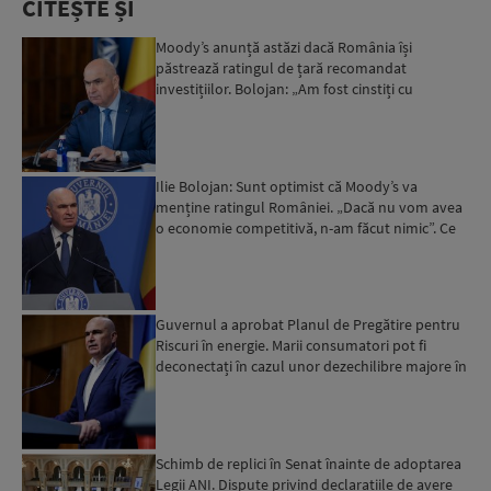
CITEȘTE ȘI
Moody’s anunță astăzi dacă România își
păstrează ratingul de țară recomandat
investițiilor. Bolojan: „Am fost cinstiți cu
românii. Am muncit din greu”...
Ilie Bolojan: Sunt optimist că Moody’s va
menține ratingul României. „Dacă nu vom avea
o economie competitivă, n-am făcut nimic”. Ce
spune despre viit...
Guvernul a aprobat Planul de Pregătire pentru
Riscuri în energie. Marii consumatori pot fi
deconectați în cazul unor dezechilibre majore în
sistemul e...
Schimb de replici în Senat înainte de adoptarea
Legii ANI. Dispute privind declarațiile de avere