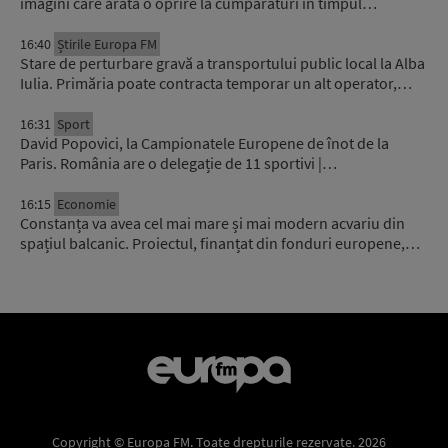
imagini care arată o oprire la cumpărături în timpul…
16:40
Știrile Europa FM
Stare de perturbare gravă a transportului public local la Alba
Iulia. Primăria poate contracta temporar un alt operator,…
16:31
Sport
David Popovici, la Campionatele Europene de înot de la
Paris. România are o delegație de 11 sportivi |…
16:15
Economie
Constanța va avea cel mai mare și mai modern acvariu din
spațiul balcanic. Proiectul, finanțat din fonduri europene,…
Copyright © Europa FM. Toate drepturile rezervate. 2026