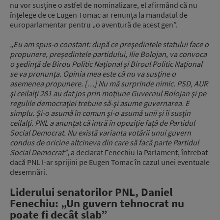
nu vor susține o astfel de nominalizare, el afirmând că nu
înțelege de ce Eugen Tomac ar renunța la mandatul de
europarlamentar pentru „o aventură de acest gen”.
„Eu am spus-o constant: după ce preşedintele statului face o
propunere, preşedintele partidului, Ilie Bolojan, va convoca
o şedinţă de Birou Politic Naţional şi Biroul Politic Naţional
se va pronunţa. Opinia mea este că nu va susţine o
asemenea propunere. […] Nu mă surprinde nimic. PSD, AUR
şi ceilalţi 281 au dat jos prin moţiune Guvernul Bolojan şi pe
regulile democraţiei trebuie să-şi asume guvernarea. E
simplu. Şi-o asumă în comun şi-o asumă unii şi îi susţin
ceilalţi. PNL a anunţat că intră în opoziţie faţă de Partidul
Social Democrat. Nu există varianta votării unui guvern
condus de oricine altcineva din care să facă parte Partidul
Social Democrat”
, a declarat Fenechiu la Parlament, întrebat
dacă PNL l-ar sprijini pe Eugen Tomac în cazul unei eventuale
desemnări.
Liderului senatorilor PNL, Daniel
Fenechiu: „Un guvern tehnocrat nu
poate fi decât slab”