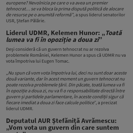
europene? Nevolnicia pe care o va avea un premier
tehnocrat… se va bloca la prima dispută politică de alocare
de resurse pe o anumită reformă”
, a spus liderul senatorilor
USR, Ștefan Pălărie.
Liderul UDMR, Kelemen Hunor: „
Toată
lumea va fi în opoziție a doua zi
”
Deși consideră că un guvern tehnocrat nu ar rezolva
problemele României, Kelemen Hunor a spus că UDMR nu va
vota împotriva lui Eugen Tomac.
„Nu spun că vom vota împotriva lui, deci nu sunt doar aceste
două variante, dar în acest moment un guvern tehnocrat nu
poate rezolva problemele țării. Din păcate, toată lumea va fi
în opoziție a doua zi, nu va fi o responsabilitate directă între
guvern și partidele parlamentare, în aceste condiții sigur că
fiecare imediat a doua zi face calcule politice
”, a precizat
liderul UDMR.
Deputatul AUR Ștefăniță Avrămescu:
„Vom vota un guvern din care suntem