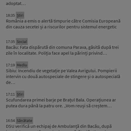
adoptat…
18:35
Știri
România a emis o alertă timpurie către Comisia Europeană
din cauza secetei și a riscurilor pentru sistemul energetic
17:35
Social
Bacău: Fata dispărută din comuna Parava, găsită după trei
zile în localitate. Poliția face apel la părinți privind…
17:19
Mediu
Sibiu: Incendiu de vegetație pe Valea Avrigului. Pompierii
intervin cu două autospeciale de stingere și o autospecială
de…
17:11
Știri
Scufundarea primei barje pe Brațul Bala. Operațiunea ar
putea dura până la patru ore. „Vom reuși să creștem…
16:54
Sănătate
DSU verifică un echipaj de Ambulanță din Bacău, după