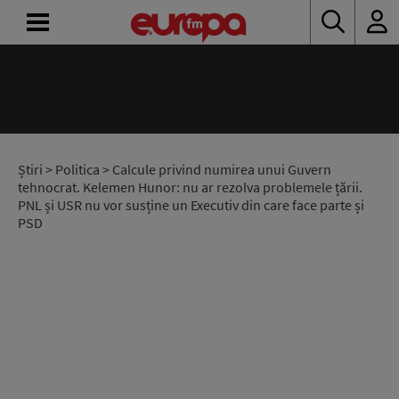
ACASĂ
ȘTIRI
RADIO
Știri
>
Politica
> Calcule privind numirea unui Guvern
tehnocrat. Kelemen Hunor: nu ar rezolva problemele țării.
PNL și USR nu vor susține un Executiv din care face parte și
CONCURSURI
PSD
PODCAST
ASCULTĂ
LIVE