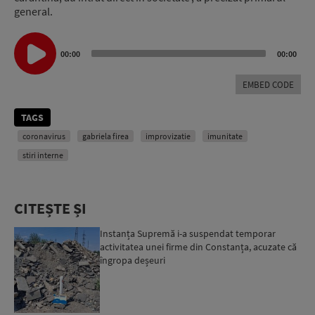
general.
Audio
Player
00:00
00:00
EMBED CODE
TAGS
coronavirus
gabriela firea
improvizatie
imunitate
stiri interne
CITEȘTE ȘI
Instanța Supremă i-a suspendat temporar
activitatea unei firme din Constanța, acuzate că
îngropa deșeuri