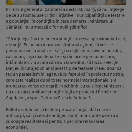
Primarul general al Capitalei a declarat, marți, că nu înţelege
de ce au fost aduse critici iniţiativei municipalității de testare
a populației, în condiţiile în care
demersul Ministerului
Sănătăţii nu urmează o formulă ştiinţifică
.
“Să înţeleg că la noi nu era ştiinţă, era ceva aproximativ. La ei,
e ştiinţă. Eu nu am mai auzit să stai să aştepţi să vezi ce
persoane vin la analize – să îşi ia o glicemie, nivelul fierului,
calciului şi aşa mai departe – şi din acele persoane care,
întâmplător vin acum către un laborator, să faci o selecţie.
Dar, eu încurajez chiar şi acest tip de testare! Vreau doar să
fac un paralelism în legătură cu faptul că în proiectul nostru,
care este realizat după toate normele internaţionale, s-a
aruncat cu vorbe de ocară. În schimb, cu ce a ieşit Ministerul
nu este nici jumătate ştiinţific faţă de proiectul Primăriei
Capitalei”, a spus Gabriela Firea la Antena 3.
Edilul a subliniat că testele pe scară largă, atât cele de
anticorpi, cât şi cele de antigen, sunt importante pentru a
cunoaşte realitatea şi pentru a permite relansarea
economiei.