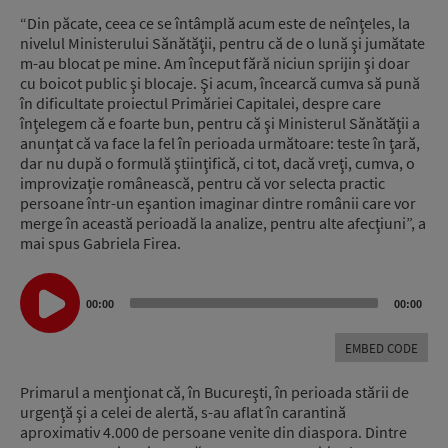
“Din păcate, ceea ce se întâmplă acum este de neînţeles, la
nivelul Ministerului Sănătăţii, pentru că de o lună şi jumătate
m-au blocat pe mine. Am început fără niciun sprijin şi doar
cu boicot public şi blocaje. Şi acum, încearcă cumva să pună
în dificultate proiectul Primăriei Capitalei, despre care
înţelegem că e foarte bun, pentru că şi Ministerul Sănătăţii a
anunţat că va face la fel în perioada următoare: teste în ţară,
dar nu după o formulă ştiinţifică, ci tot, dacă vreţi, cumva, o
improvizaţie românească, pentru că vor selecta practic
persoane într-un eşantion imaginar dintre românii care vor
merge în această perioadă la analize, pentru alte afecţiuni”, a
mai spus Gabriela Firea.
Audio
00:00
00:00
Player
EMBED CODE
Primarul a menţionat că, în Bucureşti, în perioada stării de
urgenţă şi a celei de alertă, s-au aflat în carantină
aproximativ 4.000 de persoane venite din diaspora. Dintre