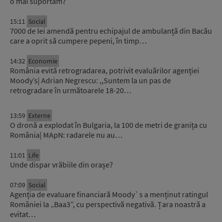
o mai suportăm?
15:11
Social
7000 de lei amendă pentru echipajul de ambulanță din Bacău
care a oprit să cumpere pepeni, în timp…
14:32
Economie
România evită retrogradarea, potrivit evaluărilor agenției
Moody’s| Adrian Negrescu: ,,Suntem la un pas de
retrogradare în următoarele 18-20…
13:59
Externe
O dronă a explodat în Bulgaria, la 100 de metri de granița cu
România| MApN: radarele nu au…
11:01
Life
Unde dispar vrăbiile din orașe?
07:09
Social
Agenția de evaluare financiară Moody`s a menținut ratingul
României la „Baa3”, cu perspectivă negativă. Țara noastră a
evitat…