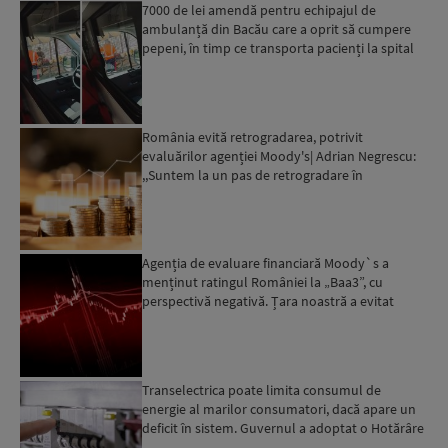
7000 de lei amendă pentru echipajul de
ambulanță din Bacău care a oprit să cumpere
pepeni, în timp ce transporta pacienți la spital
România evită retrogradarea, potrivit
evaluărilor agenției Moody's| Adrian Negrescu:
,,Suntem la un pas de retrogradare în
următoarele 18-20 de luni, ...
Agenția de evaluare financiară Moody`s a
menținut ratingul României la „Baa3”, cu
perspectivă negativă. Țara noastră a evitat
momentan retrogradarea...
Transelectrica poate limita consumul de
energie al marilor consumatori, dacă apare un
deficit în sistem. Guvernul a adoptat o Hotărâre
în acest sens...