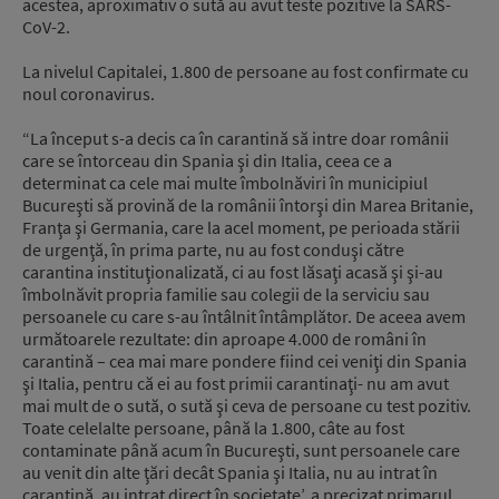
acestea, aproximativ o sută au avut teste pozitive la SARS-
CoV-2.
La nivelul Capitalei, 1.800 de persoane au fost confirmate cu
noul coronavirus.
“La început s-a decis ca în carantină să intre doar românii
care se întorceau din Spania şi din Italia, ceea ce a
determinat ca cele mai multe îmbolnăviri în municipiul
Bucureşti să provină de la românii întorşi din Marea Britanie,
Franţa şi Germania, care la acel moment, pe perioada stării
de urgenţă, în prima parte, nu au fost conduşi către
carantina instituţionalizată, ci au fost lăsaţi acasă şi şi-au
îmbolnăvit propria familie sau colegii de la serviciu sau
persoanele cu care s-au întâlnit întâmplător. De aceea avem
următoarele rezultate: din aproape 4.000 de români în
carantină – cea mai mare pondere fiind cei veniţi din Spania
şi Italia, pentru că ei au fost primii carantinaţi- nu am avut
mai mult de o sută, o sută şi ceva de persoane cu test pozitiv.
Toate celelalte persoane, până la 1.800, câte au fost
contaminate până acum în Bucureşti, sunt persoanele care
au venit din alte ţări decât Spania şi Italia, nu au intrat în
carantină, au intrat direct în societate’, a precizat primarul