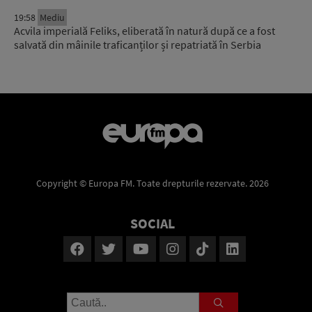
19:58
Mediu
Acvila imperială Feliks, eliberată în natură după ce a fost
salvată din mâinile traficanților și repatriată în Serbia
Copyright © Europa FM. Toate drepturile rezervate. 2026
SOCIAL