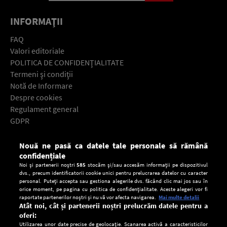
INFORMAŢII
FAQ
Valori editoriale
POLITICA DE CONFIDENŢIALITATE
Termeni şi condiţii
Notă de Informare
Despre cookies
Regulament general
GDPR
Contact
Nouă ne pasă ca datele tale personale să rămână
Descarcă gratuit aplicaţia Europa FM pentru smartphone:
confidențiale
Noi și partenerii noștri
585
stocăm și/sau accesăm informații pe dispozitivul
dvs., precum identificatorii cookie unici pentru prelucrarea datelor cu caracter
personal. Puteți accepta sau gestiona alegerile dvs. făcând clic mai jos sau în
orice moment, pe pagina cu politica de confidențialitate. Aceste alegeri vor fi
raportate partenerilor noștri și nu vă vor afecta navigarea.
Mai multe detalii
Atât noi, cât și partenerii noștri prelucrăm datele pentru a
oferi:
Utilizarea unor date precise de geolocație. Scanarea activă a caracteristicilor