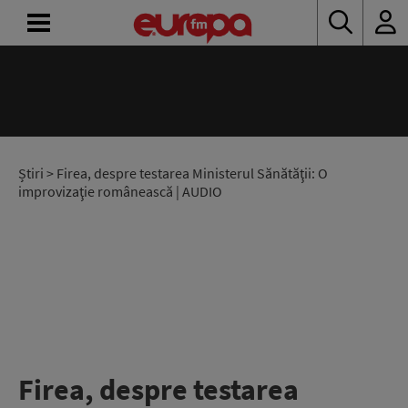
ACASĂ
ȘTIRI
RADIO
Știri
> Firea, despre testarea Ministerul Sănătăţii: O
improvizaţie românească | AUDIO
CONCURSURI
PODCAST
ASCULTĂ
LIVE
Firea, despre testarea