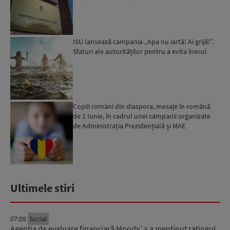
campanie hibridă ...
ISU lansează campania „Apa nu iartă! Ai grijă!”.
Sfaturi ale autorităților pentru a evita înecul
Copiii români din diaspora, mesaje în română
de 1 Iunie, în cadrul unei campanii organizate
de Administrația Prezidențială și MAE
Ultimele stiri
07:09
Social
Agenția de evaluare financiară Moody`s a menținut ratingul