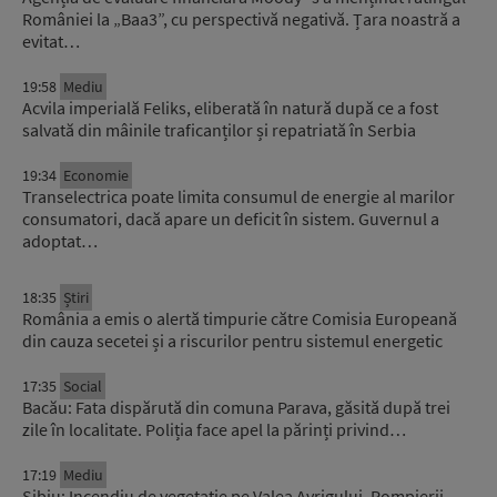
României la „Baa3”, cu perspectivă negativă. Țara noastră a
evitat…
19:58
Mediu
Acvila imperială Feliks, eliberată în natură după ce a fost
salvată din mâinile traficanților și repatriată în Serbia
19:34
Economie
Transelectrica poate limita consumul de energie al marilor
consumatori, dacă apare un deficit în sistem. Guvernul a
adoptat…
18:35
Știri
România a emis o alertă timpurie către Comisia Europeană
din cauza secetei și a riscurilor pentru sistemul energetic
17:35
Social
Bacău: Fata dispărută din comuna Parava, găsită după trei
zile în localitate. Poliția face apel la părinți privind…
17:19
Mediu
Sibiu: Incendiu de vegetație pe Valea Avrigului. Pompierii