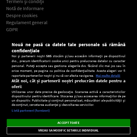
Termeni şi condiţii
Notă de Informare
Despre cookies
Regulament general
GDPR
Contact
Nouă ne pasă ca datele tale personale să rămână
Descarcă gratuit aplicaţia Europa FM pentru smartphone:
confidențiale
Noi și partenerii noștri
585
stocăm și/sau accesăm informații pe dispozitivul
dvs., precum identificatorii cookie unici pentru prelucrarea datelor cu caracter
personal. Puteți accepta sau gestiona alegerile dvs. făcând clic mai jos sau în
orice moment, pe pagina cu politica de confidențialitate. Aceste alegeri vor fi
raportate partenerilor noștri și nu vă vor afecta navigarea.
Mai multe detalii
Atât noi, cât și partenerii noștri prelucrăm datele pentru a
oferi:
Utilizarea unor date precise de geolocație. Scanarea activă a caracteristicilor
dispozitivului pentru identificare. Stocarea și/sau accesarea informațiilor de pe
un dispozitiv. Publicitate și conținut personalizat, măsurători ale publicității și
de conținut, cercetarea audienței și dezvoltarea serviciilor.
Setări:
Listă parteneri (furnizori)
Ascultă Europa FM în aplicație
Dark
×
Instalează
Radio live, podcasturi, știri și alerte
ACCEPT TOATE
Mode
importante.
VREAU SA MODIFIC SETARILE INDIVIDUAL
CONFIDENŢIALITATE