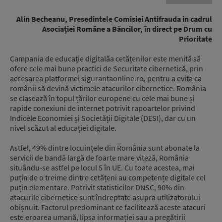
Alin Becheanu, Presedintele Comisiei Antifrauda in cadrul
Asociației Române a Băncilor, în direct pe Drum cu
Prioritate
Campania de educație digitalăa cetățenilor este menită să
ofere cele mai bune practici de Securitate cibernetică, prin
accesarea platformei
sigurantaonline.ro
, pentru a evita ca
românii să devină victimele atacurilor cibernetice. România
se clasează în topul țărilor europene cu cele mai bune și
rapide conexiuni de internet potrivit rapoartelor privind
Indicele Economiei și Societății Digitale (DESI), dar cu un
nivel scăzut al educației digitale.
Astfel, 49% dintre locuințele din România sunt abonate la
servicii de bandă largă de foarte mare viteză, România
situându-se astfel pe locul 5 în UE. Cu toate acestea, mai
puțin de o treime dintre cetățeni au competențe digitale cel
puțin elementare. Potrivit statisticilor DNSC, 90% din
atacurile cibernetice sunt îndreptate asupra utilizatorului
obișnuit. Factorul predominant ce facilitează aceste atacuri
este eroarea umană, lipsa informației sau a pregătirii