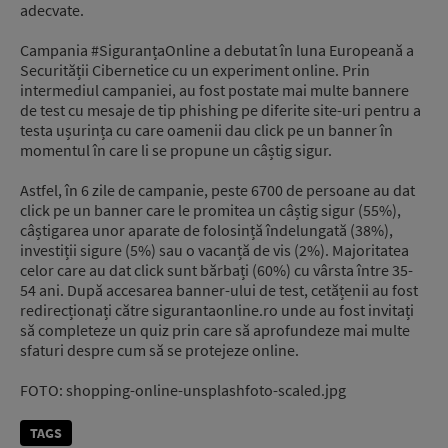
adecvate.
Campania #SiguranțaOnline a debutat în luna Europeană a
Securității Cibernetice cu un experiment online. Prin
intermediul campaniei, au fost postate mai multe bannere
de test cu mesaje de tip phishing pe diferite site-uri pentru a
testa ușurința cu care oamenii dau click pe un banner în
momentul în care li se propune un câștig sigur.
Astfel, în 6 zile de campanie, peste 6700 de persoane au dat
click pe un banner care le promitea un câștig sigur (55%),
câștigarea unor aparate de folosință îndelungată (38%),
investiții sigure (5%) sau o vacanță de vis (2%). Majoritatea
celor care au dat click sunt bărbați (60%) cu vârsta între 35-
54 ani. După accesarea banner-ului de test, cetățenii au fost
redirecționați către sigurantaonline.ro unde au fost invitați
să completeze un quiz prin care să aprofundeze mai multe
sfaturi despre cum să se protejeze online.
FOTO: shopping-online-unsplashfoto-scaled.jpg
TAGS