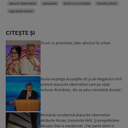
atacuri cibernetice
campanie
drum cu prioritate
fraude online
siguranta online
CITEȘTE ȘI
Drum cu prioritate, lider absolut în urban
Rusia respinge acuzațiile UE și ale Regatului Unit
privind atacurile cibernetice care au vizat
inclusiv România: „Nu se aduc niciodată dovezi”,
spune ...
România condamnă atacurile cibernetice
atribuite Rusiei, transmite MAE. Și președintele
Nicușor Dan a reacționat: „Fac parte dintr-o