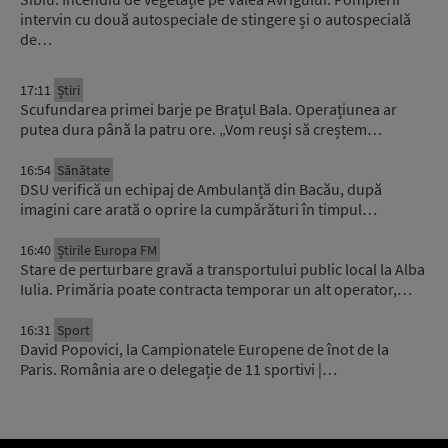
intervin cu două autospeciale de stingere și o autospecială
de…
17:11
Știri
Scufundarea primei barje pe Brațul Bala. Operațiunea ar
putea dura până la patru ore. „Vom reuși să creștem…
16:54
Sănătate
DSU verifică un echipaj de Ambulanță din Bacău, după
imagini care arată o oprire la cumpărături în timpul…
16:40
Știrile Europa FM
Stare de perturbare gravă a transportului public local la Alba
Iulia. Primăria poate contracta temporar un alt operator,…
16:31
Sport
David Popovici, la Campionatele Europene de înot de la
Paris. România are o delegație de 11 sportivi |…