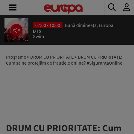
07:00 - 10:00
Bună dimineața, Europa!
ACASĂ
BTS
Swim
ȘTIRI
RADIO
Programe
>
DRUM CU PRIORITATE
> DRUM CU PRIORITATE:
Cum să ne protejăm de fraudele online? #SiguranțaOnline
CONCURSURI
PODCAST
ASCULTĂ
LIVE
DRUM CU PRIORITATE: Cum