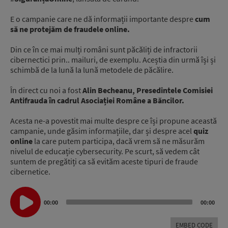
E o campanie care ne dă informații importante despre
cum
să ne protejăm de fraudele online.
Din ce în ce mai mulți români sunt păcăliți de infractorii
cibernectici prin.. mailuri, de exemplu. Aceștia din urmă își și
schimbă de la lună la lună metodele de păcălire.
În direct cu noi a fost
Alin Becheanu, Presedintele Comisiei
Antifrauda în cadrul Asociației Române a Băncilor.
Acesta ne-a povestit mai multe despre ce își propune această
campanie, unde găsim informațiile, dar și despre acel
quiz
online
la care putem participa, dacă vrem să ne măsurăm
nivelul de educație cybersecurity. Pe scurt, să vedem cât
suntem de pregătiți ca să evităm aceste tipuri de fraude
cibernetice.
Audio
Player
00:00
00:00
EMBED CODE