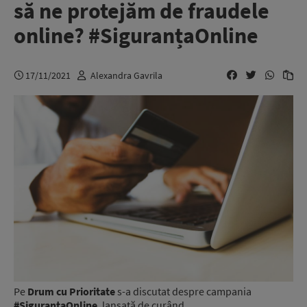
să ne protejăm de fraudele
online? #SiguranțaOnline
17/11/2021
Alexandra Gavrila
Pe
Drum cu Prioritate
s-a discutat despre campania
#SiguranțaOnline
, lansată de curând.