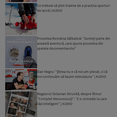
Ce trebuie să știm înainte de a practica sporturi
de iarnă | AUDIO
Povestea România Sălbatică: ”Sunteți parte din
această aventură, care spune povestea din
spatele documentarului”
Dan Negru: ”Știrea nu e că noi am plecat, ci că
noi continuăm să facem televiziune” | AUDIO
Regizorul Octavian Strunilă, despre filmul
”Complet Necunoscuți”: ”E o comedie la care
râzi inteligent” | AUDIO