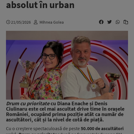
absolut în urban
21/05/2026
Mihnea Golea
Drum cu prioritate
cu Diana Enache și Denis
Ciulinaru este cel mai ascultat drive time în orașele
României, ocupând prima poziție atăt ca număr de
ascultători, cât și la nivel de cotă de piață.
Cu o creștere spectaculoasă de peste
50.000 de ascultători