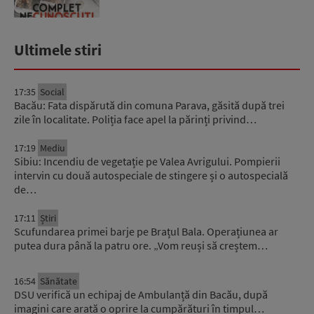
Ultimele stiri
17:35
Social
Bacău: Fata dispărută din comuna Parava, găsită după trei
zile în localitate. Poliția face apel la părinți privind…
17:19
Mediu
Sibiu: Incendiu de vegetație pe Valea Avrigului. Pompierii
intervin cu două autospeciale de stingere și o autospecială
de…
17:11
Știri
Scufundarea primei barje pe Brațul Bala. Operațiunea ar
putea dura până la patru ore. „Vom reuși să creștem…
16:54
Sănătate
DSU verifică un echipaj de Ambulanță din Bacău, după
imagini care arată o oprire la cumpărături în timpul…