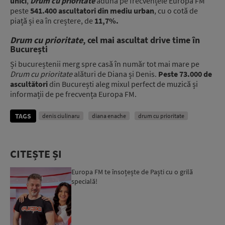
unici
,
Drum cu prioritate
adună pe frecvențele Europa FM
peste
541.400 ascultatori din mediu urban
, cu o cotă de
piață și ea în creștere, de
11,7%.
Drum cu prioritate
, cel mai ascultat drive time în
București
Și bucureștenii merg spre casă în număr tot mai mare pe
Drum cu prioritate
alături de Diana și Denis.
Peste 73.000 de
ascultători
din București aleg mixul perfect de muzică și
informații de pe frecvența Europa FM.
TAGS
denis ciulinaru
diana enache
drum cu prioritate
CITEȘTE ȘI
Europa FM te însoțește de Paști cu o grilă
specială!