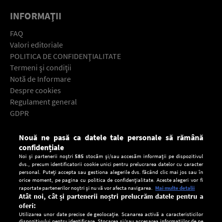
INFORMAŢII
FAQ
Valori editoriale
POLITICA DE CONFIDENŢIALITATE
Termeni şi condiţii
Notă de Informare
Despre cookies
Regulament general
GDPR
Contact
Nouă ne pasă ca datele tale personale să rămână
Descarcă gratuit aplicaţia Europa FM pentru smartphone:
confidențiale
Noi și partenerii noștri
585
stocăm și/sau accesăm informații pe dispozitivul
dvs., precum identificatorii cookie unici pentru prelucrarea datelor cu caracter
personal. Puteți accepta sau gestiona alegerile dvs. făcând clic mai jos sau în
orice moment, pe pagina cu politica de confidențialitate. Aceste alegeri vor fi
raportate partenerilor noștri și nu vă vor afecta navigarea.
Mai multe detalii
Atât noi, cât și partenerii noștri prelucrăm datele pentru a
oferi:
Utilizarea unor date precise de geolocație. Scanarea activă a caracteristicilor
dispozitivului pentru identificare. Stocarea și/sau accesarea informațiilor de pe