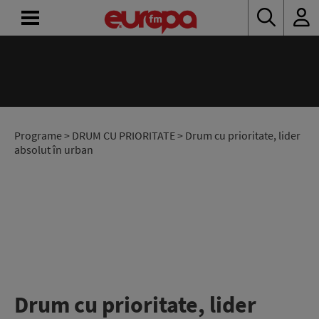
ACASĂ
ȘTIRI
RADIO
Programe
>
DRUM CU PRIORITATE
> Drum cu prioritate, lider
absolut în urban
CONCURSURI
PODCAST
ASCULTĂ
LIVE
Drum cu prioritate, lider