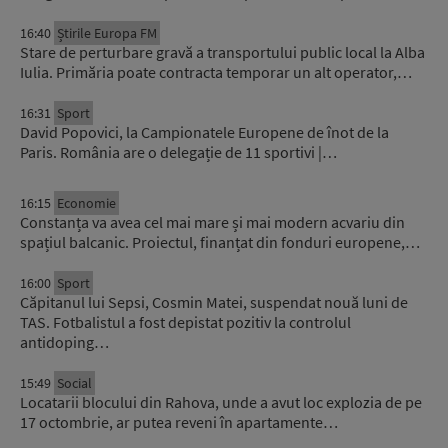
16:40
Știrile Europa FM
Stare de perturbare gravă a transportului public local la Alba
Iulia. Primăria poate contracta temporar un alt operator,…
16:31
Sport
David Popovici, la Campionatele Europene de înot de la
Paris. România are o delegație de 11 sportivi |…
16:15
Economie
Constanța va avea cel mai mare și mai modern acvariu din
spațiul balcanic. Proiectul, finanțat din fonduri europene,…
16:00
Sport
Căpitanul lui Sepsi, Cosmin Matei, suspendat nouă luni de
TAS. Fotbalistul a fost depistat pozitiv la controlul
antidoping…
15:49
Social
Locatarii blocului din Rahova, unde a avut loc explozia de pe
17 octombrie, ar putea reveni în apartamente…