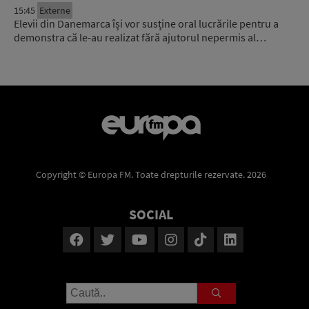
15:45
Externe
Elevii din Danemarca își vor susține oral lucrările pentru a
demonstra că le-au realizat fără ajutorul nepermis al…
Copyright © Europa FM. Toate drepturile rezervate. 2026
SOCIAL