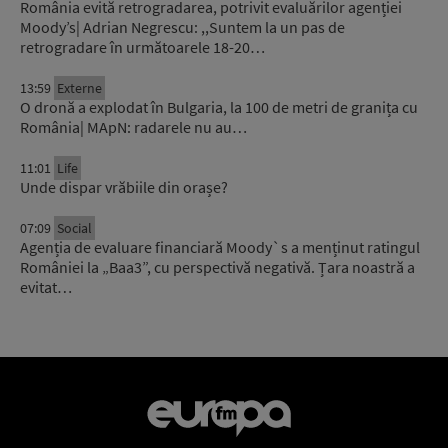
România evită retrogradarea, potrivit evaluărilor agenției
Moody’s| Adrian Negrescu: ,,Suntem la un pas de
retrogradare în următoarele 18-20…
13:59
Externe
O dronă a explodat în Bulgaria, la 100 de metri de granița cu
România| MApN: radarele nu au…
11:01
Life
Unde dispar vrăbiile din orașe?
07:09
Social
Agenția de evaluare financiară Moody`s a menținut ratingul
României la „Baa3”, cu perspectivă negativă. Țara noastră a
evitat…