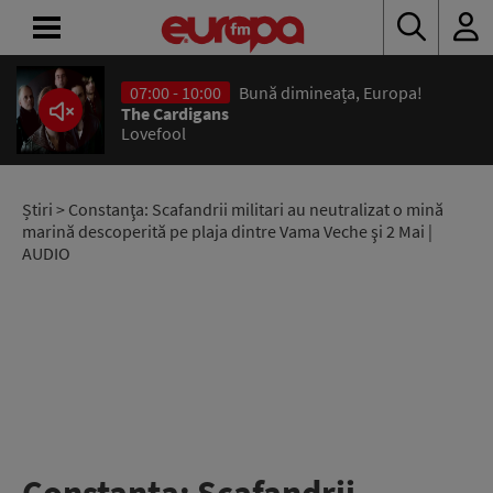
07:00 - 10:00
Bună dimineața, Europa!
ACASĂ
The Cardigans
Lovefool
ȘTIRI
RADIO
Știri
> Constanţa: Scafandrii militari au neutralizat o mină
marină descoperită pe plaja dintre Vama Veche şi 2 Mai |
AUDIO
CONCURSURI
PODCAST
ASCULTĂ
LIVE