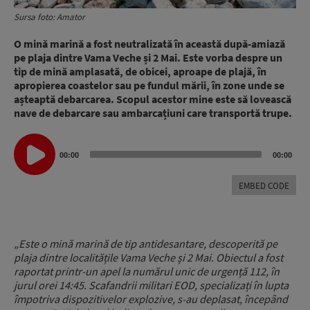
Sursa foto: Amator
O mină marină a fost neutralizată în această după-amiază
pe plaja dintre Vama Veche și 2 Mai. Este vorba despre un
tip de mină amplasată, de obicei, aproape de plajă, în
apropierea coastelor sau pe fundul mării, în zone unde se
așteaptă debarcarea. Scopul acestor mine este să lovească
nave de debarcare sau ambarcațiuni care transportă trupe.
Audio
00:00
00:00
Player
EMBED CODE
„Este o mină marină de tip antidesantare, descoperită pe
plaja dintre localitățile Vama Veche și 2 Mai. Obiectul a fost
raportat printr-un apel la numărul unic de urgență 112, în
jurul orei 14:45. Scafandrii militari EOD, specializați în lupta
împotriva dispozitivelor explozive, s-au deplasat, începând