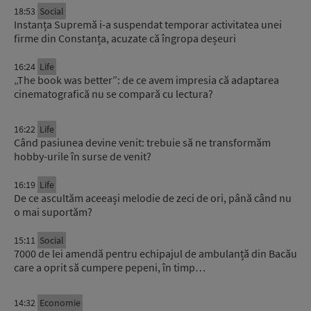
18:53
Social
Instanța Supremă i-a suspendat temporar activitatea unei
firme din Constanța, acuzate că îngropa deșeuri
16:24
Life
„The book was better”: de ce avem impresia că adaptarea
cinematografică nu se compară cu lectura?
16:22
Life
Când pasiunea devine venit: trebuie să ne transformăm
hobby-urile în surse de venit?
16:19
Life
De ce ascultăm aceeași melodie de zeci de ori, până când nu
o mai suportăm?
15:11
Social
7000 de lei amendă pentru echipajul de ambulanță din Bacău
care a oprit să cumpere pepeni, în timp…
14:32
Economie