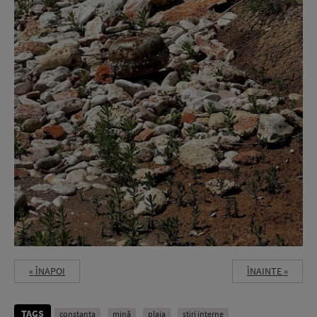
« ÎNAPOI
ÎNAINTE »
TAGS
constanta
mină
plaja
stiri interne