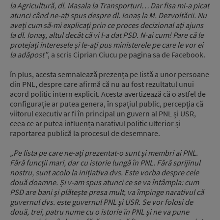
la Agricultură, dl. Masala la Transporturi… Dar fisa mi-a picat
atunci când ne-ați spus despre dl. Ionaș la M. Dezvoltării. Nu
aveți cum să-mi explicați prin ce proces decizional ați ajuns
la dl. Ionaș, altul decât că vi l-a dat PSD. N-ai cum! Pare că le
protejați interesele și le-ați pus ministerele pe care le vor ei
la adăpost”
, a scris Ciprian Ciucu pe pagina sa de Facebook.
În plus, acesta semnalează prezența pe listă a unor persoane
din PNL, despre care afirmă că nu au fost rezultatul unui
acord politic intern explicit. Acesta avertizează că o astfel de
configurație ar putea genera, în spațiul public, percepția că
viitorul executiv ar fi în principal un guvern al PNL și USR,
ceea ce ar putea influența narativul politic ulterior și
raportarea publică la procesul de desemnare.
„Pe lista pe care ne-ați prezentat-o sunt și membri ai PNL.
Fără funcții mari, dar cu istorie lungă în PNL. Fără sprijinul
nostru, sunt acolo la inițiativa dvs. Este vorba despre cele
două doamne. Și v-am spus atunci ce se va întâmpla: cum
PSD are bani și plătește presa mult, va împinge narativul că
guvernul dvs. este guvernul PNL și USR. Se vor folosi de
două, trei, patru nume cu o istorie în PNL și ne va pune