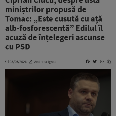
Ciprian Ciucu, despre lista
miniștrilor propusă de
Tomac: „Este cusută cu ață
alb-fosforescentă” Edilul îl
acuză de înțelegeri ascunse
cu PSD
08/06/2026
Andreea Ignat