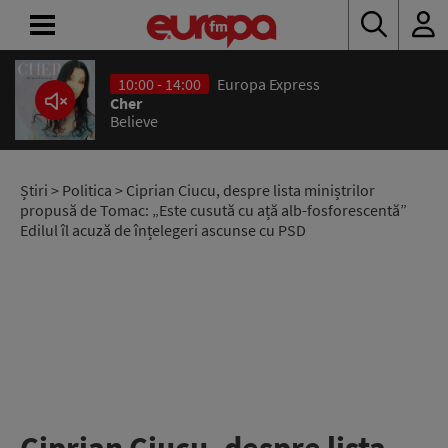
10:00 - 14:00
Europa Express
ACASĂ
Cher
Believe
ȘTIRI
RADIO
Știri
>
Politica
> Ciprian Ciucu, despre lista miniștrilor
propusă de Tomac: „Este cusută cu ață alb-fosforescentă”
Edilul îl acuză de înțelegeri ascunse cu PSD
CONCURSURI
PODCAST
ASCULTĂ
LIVE