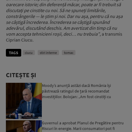
oarecare istorie; din deferență măcar, poate ar fi trebuit să
discutați pe cinstite cu noi. Să ne spuneți limitările,
constrângerile — le știm și noi. Dar nu așa, pentru că nu așa
se câștigă încrederea. Încrederea se câștigă spunând
adevărul, discutând deschis. Am avertizat din timp că nu
vom accepta tehnicieni roșii, deci… nu trebuia”
, a transmis
Ciprian Ciucu.
TAGS
ciucu
stiri interne
tomac
CITEȘTE ȘI
Moody’s anunță astăzi dacă România își
păstrează ratingul de țară recomandat
investițiilor. Bolojan: „Am fost cinstiți cu
românii. Am muncit din greu”...
Guvernul a aprobat Planul de Pregătire pentru
Riscuri în energie. Marii consumatori pot fi