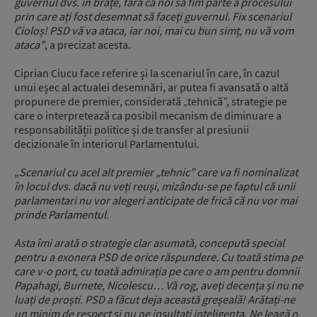
guvernul dvs. în brațe, fără ca noi să fim parte a procesului
prin care ați fost desemnat să faceți guvernul. Fix scenariul
Cioloș! PSD vă va ataca, iar noi, mai cu bun simț, nu vă vom
ataca”
, a precizat acesta.
Ciprian Ciucu face referire și la scenariul în care, în cazul
unui eșec al actualei desemnări, ar putea fi avansată o altă
propunere de premier, considerată „tehnică”, strategie pe
care o interpretează ca posibil mecanism de diminuare a
responsabilității politice și de transfer al presiunii
decizionale în interiorul Parlamentului.
„Scenariul cu acel alt premier „tehnic” care va fi nominalizat
în locul dvs. dacă nu veți reuși, mizându-se pe faptul că unii
parlamentari nu vor alegeri anticipate de frică că nu vor mai
prinde Parlamentul.
Asta îmi arată o strategie clar asumată, concepută special
pentru a exonera PSD de orice răspundere. Cu toată stima pe
care v-o port, cu toată admirația pe care o am pentru domnii
Papahagi, Burnete, Nicolescu… Vă rog, aveți decența și nu ne
luați de proști. PSD a făcut deja această greșeală! Arătați-ne
un minim de respect și nu ne insultați inteligența. Ne leagă o