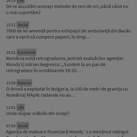
16:19
Life
De ce ascultăm aceeași melodie de zeci de ori, până când nu
o mai suportăm?
15:11
Social
7000 de lei amendă pentru echipajul de ambulanță din Bacău
care a oprit să cumpere pepeni, în timp…
14:32
Economie
România evită retrogradarea, potrivit evaluărilor agenției
Moody’s| Adrian Negrescu: ,,Suntem la un pas de
retrogradare în următoarele 18-20…
13:59
Externe
O dronă a explodat în Bulgaria, la 100 de metri de granița cu
România| MApN: radarele nu au…
11:01
Life
Unde dispar vrăbiile din orașe?
07:09
Social
Agenția de evaluare financiară Moody`s a menținut ratingul