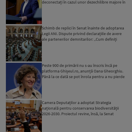
deconectați în cazul unor dezechilibre majore în
sistemul e...
Schimb de replici în Senat înainte de adoptarea
Legii ANI. Dispute privind declarațiile de avere
ale partenerilor demnitarilor: „Cum definiți
amantele...
Peste 900 de primării nu s-au înscris încă pe
platforma Ghișeul.ro, anunță Oana Gheorghiu.
Până la ce dată se pot înrola pentru a nu pierde
fondurile ...
Camera Deputaților a adoptat Strategia
națională pentru conservarea biodiversității
2026-2030. Proiectul revine, însă, la Senat
pentru modificări...