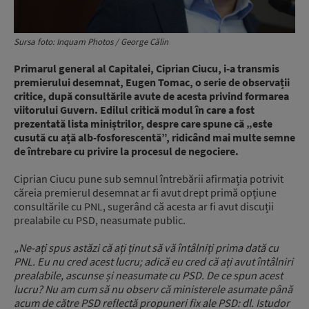
Sursa foto: Inquam Photos / George Călin
Primarul general al Capitalei, Ciprian Ciucu, i-a transmis
premierului desemnat, Eugen Tomac, o serie de observații
critice, după consultările avute de acesta privind formarea
viitorului Guvern. Edilul critică modul în care a fost
prezentată lista miniștrilor, despre care spune că „este
cusută cu ață alb-fosforescentă”, ridicând mai multe semne
de întrebare cu privire la procesul de negociere.
Ciprian Ciucu pune sub semnul întrebării afirmația potrivit
căreia premierul desemnat ar fi avut drept primă opțiune
consultările cu PNL, sugerând că acesta ar fi avut discuții
prealabile cu PSD, neasumate public.
„Ne-ați spus astăzi că ați ținut să vă întâlniți prima dată cu
PNL. Eu nu cred acest lucru; adică eu cred că ați avut întâlniri
prealabile, ascunse și neasumate cu PSD.
De ce spun acest
lucru? Nu am cum să nu observ că ministerele asumate până
acum de către PSD reflectă propuneri fix ale PSD: dl. Istudor