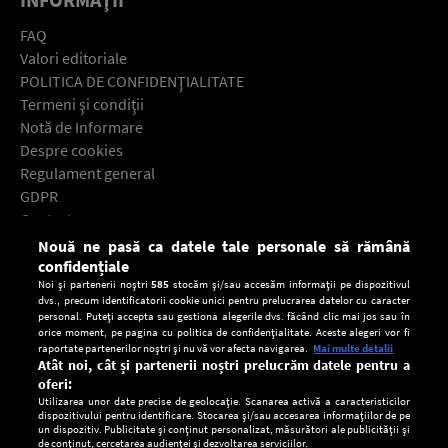
FAQ
Valori editoriale
POLITICA DE CONFIDENŢIALITATE
Termeni şi condiţii
Notă de Informare
Despre cookies
Regulament general
GDPR
Contact
Nouă ne pasă ca datele tale personale să rămână
Descarcă gratuit aplicaţia Europa FM pentru smartphone:
confidențiale
Noi și partenerii noștri
585
stocăm și/sau accesăm informații pe dispozitivul
dvs., precum identificatorii cookie unici pentru prelucrarea datelor cu caracter
personal. Puteți accepta sau gestiona alegerile dvs. făcând clic mai jos sau în
orice moment, pe pagina cu politica de confidențialitate. Aceste alegeri vor fi
raportate partenerilor noștri și nu vă vor afecta navigarea.
Mai multe detalii
Atât noi, cât și partenerii noștri prelucrăm datele pentru a
oferi:
Utilizarea unor date precise de geolocație. Scanarea activă a caracteristicilor
dispozitivului pentru identificare. Stocarea și/sau accesarea informațiilor de pe
un dispozitiv. Publicitate și conținut personalizat, măsurători ale publicității și
de conținut, cercetarea audienței și dezvoltarea serviciilor.