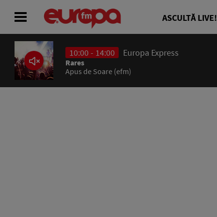
ASCULTĂ LIVE!
10:00 - 14:00
Europa Express
ACASĂ
Rares
Apus de Soare (efm)
ȘTIRI
RADIO
CONCURSURI
PODCAST
ASCULTĂ LIVE