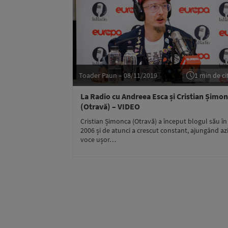
Toader Paun – 08/11/2019
1 min de cit
La Radio cu Andreea Esca și Cristian Șimo
(Otravă) – VIDEO
Cristian Șimonca (Otravă) a început blogul său în
2006 și de atunci a crescut constant, ajungând az
voce ușor…