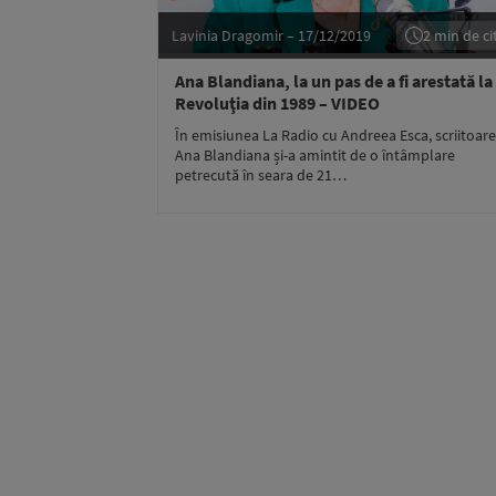
Lavinia Dragomir – 17/12/2019
2 min de cit
Ana Blandiana, la un pas de a fi arestată la
Revoluţia din 1989 – VIDEO
În emisiunea La Radio cu Andreea Esca, scriitoar
Ana Blandiana și-a amintit de o întâmplare
petrecută în seara de 21…