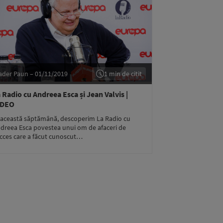
ader Paun – 01/11/2019
1 min de citit
 Radio cu Andreea Esca și Jean Valvis |
IDEO
 această săptămână, descoperim La Radio cu
dreea Esca povestea unui om de afaceri de
cces care a făcut cunoscut…