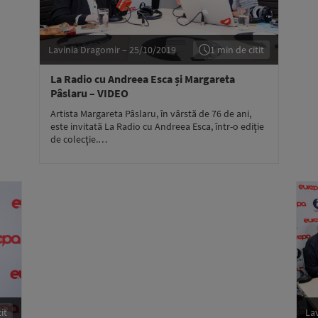
Lavinia Dragomir – 25/10/2019
1 min de citit
La Radio cu Andreea Esca și Margareta
Pâslaru – VIDEO
Artista Margareta Pâslaru, în vârstă de 76 de ani,
este invitată La Radio cu Andreea Esca, într-o ediţie
de colecţie.…
it
La