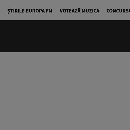
ȘTIRILE EUROPA FM
VOTEAZĂ MUZICA
CONCURS
10:00 - 14
Europa Exp
Sorin Nicul