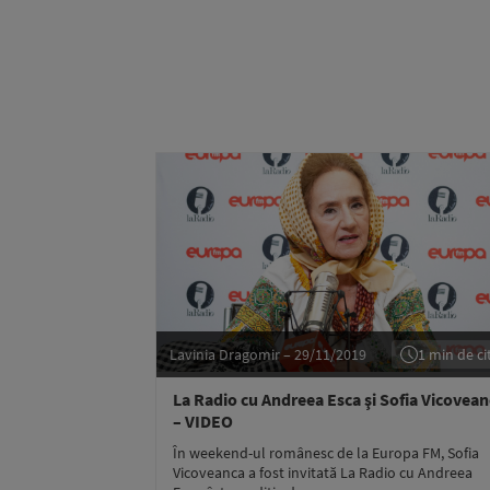
Lavinia Dragomir – 29/11/2019
1 min de cit
La Radio cu Andreea Esca şi Sofia Vicovea
– VIDEO
În weekend-ul românesc de la Europa FM, Sofia
Vicoveanca a fost invitată La Radio cu Andreea