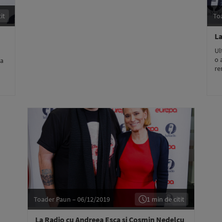
it
To
La
Ul
o 
ea
re
Toader Paun – 06/12/2019
1 min de citit
La Radio cu Andreea Esca și Cosmin Nedelcu