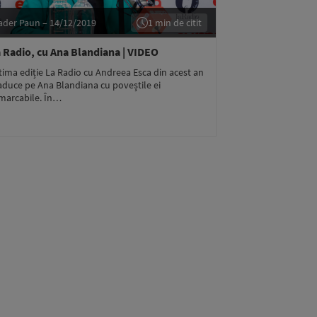
ader Paun – 14/12/2019
1 min de citit
 Radio, cu Ana Blandiana | VIDEO
tima ediție La Radio cu Andreea Esca din acest an
aduce pe Ana Blandiana cu poveștile ei
marcabile. În…