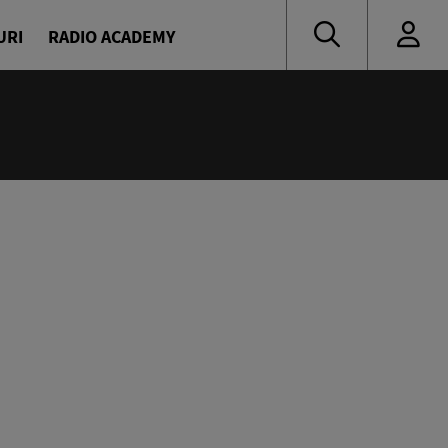
URI
RADIO ACADEMY
:00
ress
escu