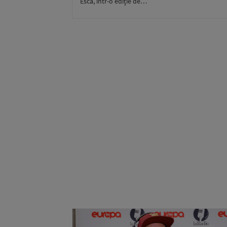
Esca, într-o ediţie de…