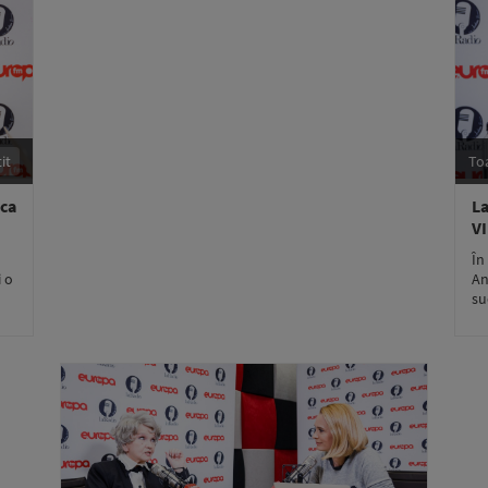
it
To
nca
La
V
În
i o
An
su