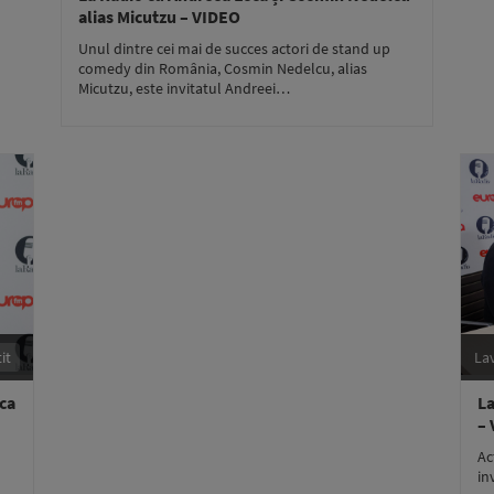
alias Micutzu – VIDEO
Unul dintre cei mai de succes actori de stand up
comedy din România, Cosmin Nedelcu, alias
Micutzu, este invitatul Andreei…
it
La
nca
La
–
Ac
in