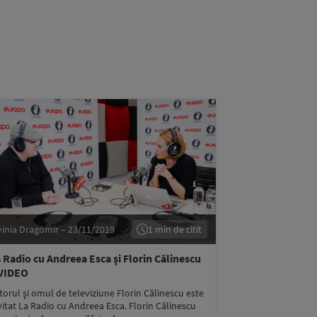
vinia Dragomir – 23/11/2019
1 min de citit
 Radio cu Andreea Esca şi Florin Călinescu
 VIDEO
torul şi omul de televiziune Florin Călinescu este
vitat La Radio cu Andreea Esca. Florin Călinescu