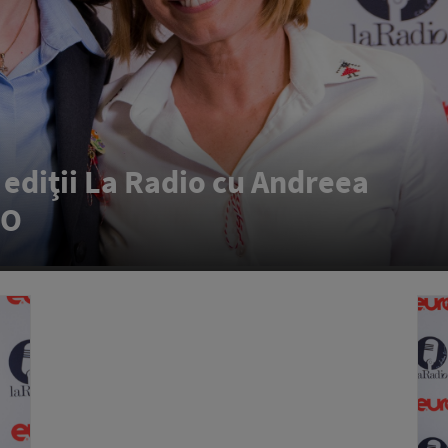
 ediţii La Radio cu Andreea
EO